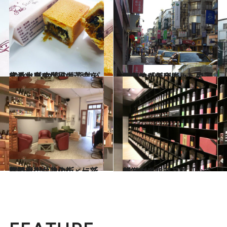
2014.12.12
定番土産の世界に革命を起こした 台湾の衝撃的パイナップルケーキ
旅＆お出かけ
2013.2.25
観光地「永康街」へのアクセスが便利に！ 周辺お薦めスポット
旅＆お出かけ
2013.10.8
注目！ 台北のディープな問屋街「迪化街」に新顔続々
旅＆お出かけ
2011.12.18
新スタイル茶芸館「小茶栽堂」
旅＆お出かけ