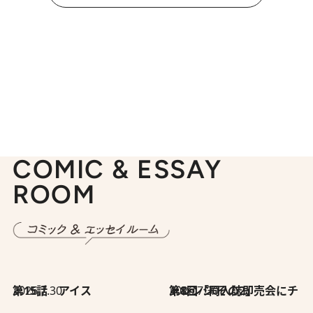
COMIC & ESSAY
ROOM
2026.7.30
第15話 アイス
2026.7.30
第8回「同人誌即売会にチャレンジ その2」