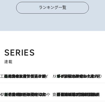
ランキング一覧
SERIES
連載
工藤まやのおもてなしハワイ
【ハワイ土産】ローカルの絶大な支持で復活！ 絶品の幻クッキー《元ファンの日本人女性が受け継いだ名店》
2026.8.6
ハワイ賢者 リサのお気に入りリスト
あの伝説の限定トートも！ リニューアルした「ディーン＆デルーカ ハワイ」で必須のお土産8選
2026.8.6
47都道府県の手みやげ ひんやりスイーツで夏を満喫
【三重県】この夏絶対食べたい 冷やしておいしいおやつ3選 お餅×アイスの新感覚スイーツ
2026.8.6
齋藤 薫 美容脳ルネサンス
「荷物が増えるほど旅ストレスは増す」美容ジャーナリストがたどり着いた最終結論。“化粧品を劇的に減らす”感動の凝縮美容とは
2026.8.6