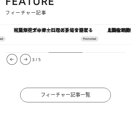
FEATURE
フィーチャー記事
【夏限定ディナーコース】旬を迎える稚鮎や花ズッキーニなどをイタリア・トスカーナの郷土料理の手法で満喫！
【銀座で出合う最旬美容】美髪ケアや上質な眠
3
/
5
フィーチャー記事一覧