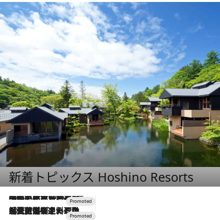
新着トピックス Hoshino Resorts
2026.7.31
【ホテル帰省】という選択肢をOMOが提案。家族とほどよい距離を保つには「昼は実家、夜は気兼ねなくホテルで！」
2026.7.24
【夏限定ディナーコース】旬を迎える稚鮎や花ズッキーニなどをイタリア・トスカーナの郷土料理の手法で満喫！