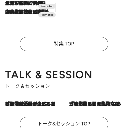
2026.7.17
「土佐和ハーブかき氷」がOMO7高知に登場！生姜、山椒、大葉など目にも舌にも涼を呼ぶ郷土の味
2026.7.10
NEW OPEN！【界 草津】名湯の地に誕生。趣の異なる2種の温泉と上州ならではの会席・蕎麦割烹など美食を味わう究極の癒やし旅
特集 TOP
TALK & SESSION
トーク＆セッション
2026.8.3
「今後値上げがあるとすれば…」「リスクがあるのは今年の冬」エネルギー専門家が語る、ホルムズ海峡封鎖が家庭にもたらす“ある心配”
2026.8.3
「住宅建てられない…」「サーチャージ料の高値が続いている」ホルムズ海峡封鎖による影響はいつまで続く？《エネルギー専門家に聞く“どうなる日本の暮らし”》
トーク&セッション TOP