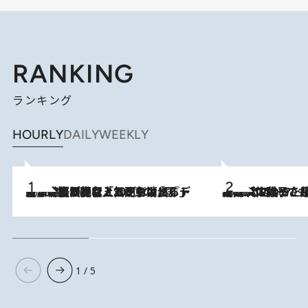
RANKING
ランキング
HOURLY
DAILY
WEEKLY
2026.8.5
【なぜ吉沢亮は「気配を消せる」のか？】興行収入208億の『国宝』を経て挑むミュージカル『ディア・エヴァン・ハンセン』。トップ俳優が舞台上でさらけ出した“孤独”とは
2026.8.5
【阿川佐和子さんの年とる力】なぜ70代で始めた趣味は“こんなに楽しい”のか？ ピアノ、俳句…スランプに陥っても続けられる“ある秘訣”とは
1 / 5