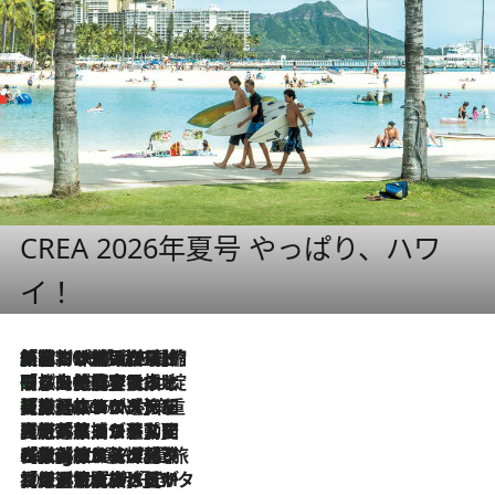
CREA 2026年夏号 やっぱり、ハワ
イ！
「荷物が増えるほど旅ストレスは増す」美容ジャーナリストがたどり着いた最終結論。“化粧品を劇的に減らす”感動の凝縮美容とは
2026.8.6
「旅先には金髪ウィッグを持参」日本と同じメイクでは損してる!? 美容ジャーナリストが提案する“掟破りの旅美容”とは
2026.8.6
【厳選旅コスメ】「身軽さ＆UV対策重視！」ヘアアーティストshucoが選んだ夏旅ベストコスメを発表【Mサイズジップ】
2026.8.6
2026.8.5
【厳選旅コスメ】国内をあちこち移動する河井菜摘が選んだ夏旅ベストコスメ発表！「リラックスアイテムはマスト」【Mサイズジップ】
2026.8.4
【厳選旅コスメ】「紫外線＆乾燥対策しながらメイク感も！」ヘア＆メイクGeorgeが選んだ夏旅ベストコスメを発表！【Mサイズジップ】
2026.8.3
【厳選旅コスメ】「保湿もタイパ重視！」“サウナ好き”タレント清水みさとが愛用する夏旅ベストコスメを発表！【Mサイズジップ】