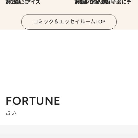
2026.7.30
第15話 アイス
2026.7.30
第8回「同人誌即売会にチャレンジ その2」
コミック＆エッセイルームTOP
FORTUNE
占い