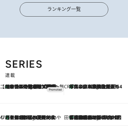
ランキング一覧
SERIES
連載
【CREA×星野リゾート】唯一無二。癒しと発見が待つ場所へ
【トンボの足水浴】ヒノキの香りに包まれて涼感マックス！約13℃の湧水かけ流しを避暑地「星野温泉 トンボの湯」で体験
1 Hour Ago
CREA'S CHOICE
「立川にも歌舞伎があるんだよ」 片岡仁左衛門・市川中車ら豪華座組みで4年目の立川立飛歌舞伎へ
3 Hours Ago
47都道府県の手みやげ ひんやりスイーツで夏を満喫
【京都府】この夏絶対食べたい 冷やしておいしいおやつ3選 ひと口目から心を掴む新緑のテリーヌ
3 Hours Ago
田中稲の勝手に再ブーム
「湘南乃風に憧れて」観客大盛上がりの“タオル回し”に、ラッパー顔負けの高速歌唱まで…さだまさし（74）のアグレッシブすぎる現在地
8 Hours Ago