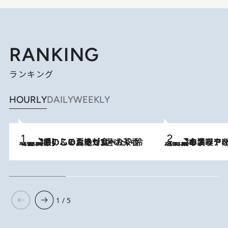
RANKING
ランキング
HOURLY
DAILY
WEEKLY
2026.8.5
【静岡県】この夏絶対食べたい 冷やしておいしいおやつ3選 お茶香る生食感のふるふるゼリー
2026.8.5
【西日本エリアを総まとめ】 47都道府県の手みやげ ひんやりスイーツで夏を満喫
1 / 5