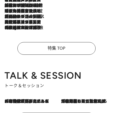
2026.8.6
「荷物が増えるほど旅ストレスは増す」美容ジャーナリストがたどり着いた最終結論。“化粧品を劇的に減らす”感動の凝縮美容とは
2026.8.6
「旅先には金髪ウィッグを持参」日本と同じメイクでは損してる!? 美容ジャーナリストが提案する“掟破りの旅美容”とは
2026.8.6
【厳選旅コスメ】「身軽さ＆UV対策重視！」ヘアアーティストshucoが選んだ夏旅ベストコスメを発表【Mサイズジップ】
2026.8.5
【厳選旅コスメ】国内をあちこち移動する河井菜摘が選んだ夏旅ベストコスメ発表！「リラックスアイテムはマスト」【Mサイズジップ】
2026.8.4
【厳選旅コスメ】「紫外線＆乾燥対策しながらメイク感も！」ヘア＆メイクGeorgeが選んだ夏旅ベストコスメを発表！【Mサイズジップ】
特集 TOP
TALK & SESSION
トーク＆セッション
2026.8.3
「今後値上げがあるとすれば…」「リスクがあるのは今年の冬」エネルギー専門家が語る、ホルムズ海峡封鎖が家庭にもたらす“ある心配”
2026.8.3
「住宅建てられない…」「サーチャージ料の高値が続いている」ホルムズ海峡封鎖による影響はいつまで続く？《エネルギー専門家に聞く“どうなる日本の暮らし”》