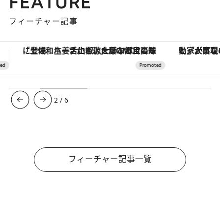
FEATURE
フィーチャー記事
「大事なのは地域の意識を変えること」。ロレックス賞受賞の自然保護活動家が実現させたナイジェリアの自然環境の復活
【銀座で出合う最旬美容】美髪ケアや上質な眠
3
/
6
フィーチャー記事一覧