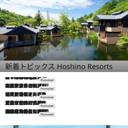
新着トピックス Hoshino Resorts
【トンボの足水浴】ヒノキの香りに包まれて涼感マックス！約13℃の湧水かけ流しを避暑地「星野温泉 トンボの湯」で体験
1 Hour Ago
2026.7.31
【ホテル帰省】という選択肢をOMOが提案。家族とほどよい距離を保つには「昼は実家、夜は気兼ねなくホテルで！」
2026.7.24
【夏限定ディナーコース】旬を迎える稚鮎や花ズッキーニなどをイタリア・トスカーナの郷土料理の手法で満喫！
2026.7.17
「土佐和ハーブかき氷」がOMO7高知に登場！生姜、山椒、大葉など目にも舌にも涼を呼ぶ郷土の味
2026.7.10
NEW OPEN！【界 草津】名湯の地に誕生。趣の異なる2種の温泉と上州ならではの会席・蕎麦割烹など美食を味わう究極の癒やし旅