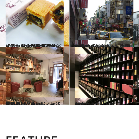
2014.12.12
定番土産の世界に革命を起こした 台湾の衝撃的パイナップルケーキ
旅＆お出かけ
2013.2.25
観光地「永康街」へのアクセスが便利に！ 周辺お薦めスポット
旅＆お出かけ
2013.10.8
注目！ 台北のディープな問屋街「迪化街」に新顔続々
旅＆お出かけ
2011.12.18
新スタイル茶芸館「小茶栽堂」
旅＆お出かけ