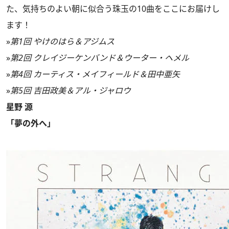
た、気持ちのよい朝に似合う珠玉の10曲をここにお届けし
ます！
»
第1回 やけのはら＆アジムス
»
第2回 クレイジーケンバンド＆ウーター・ヘメル
»
第4回 カーティス・メイフィールド＆田中亜矢
»
第5回 吉田政美＆アル・ジャロウ
星野 源
「夢の外へ」