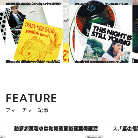
2013.6.7
俳優、音楽家として活躍する星野 源が映画初主演
カルチャー
2013.5.17
ミュージシャン出身、とにかく気になる個性派俳優・浜野謙太
カルチャー
2014.10.21
クレイジーケンバンドが歌った 男女の別れの朝を描いた名曲
カルチャー
2014.10.19
ラッパー・やけのはらの名曲は 夜遊び明けの体と心を癒してくれる
カルチャー
FEATURE
フィーチャー記事
「大事なのは地域の意識を変えること」。ロレックス賞受賞の自然保護活動家が実現させたナイジェリアの自然環境の復活