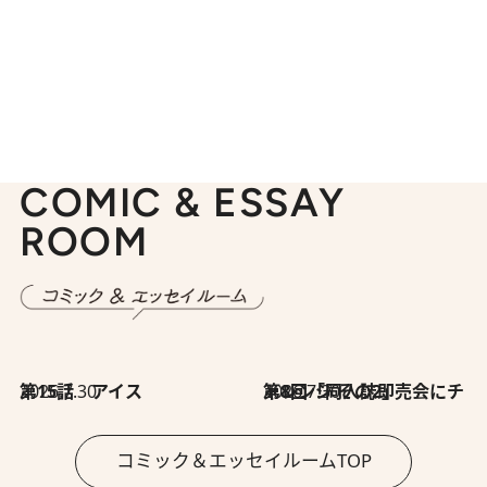
COMIC & ESSAY
ROOM
2026.7.30
第15話 アイス
2026.7.30
第8回「同人誌即売会にチャレンジ その2」
コミック＆エッセイルームTOP