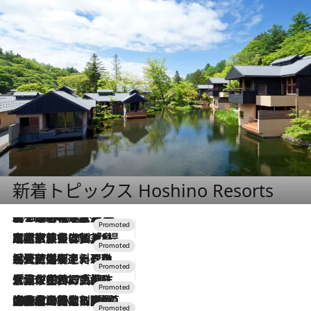
新着トピックス Hoshino Resorts
2026.8.7
【トンボの足水浴】ヒノキの香りに包まれて涼感マックス！約13℃の湧水かけ流しを避暑地「星野温泉 トンボの湯」で体験
2026.7.31
【ホテル帰省】という選択肢をOMOが提案。家族とほどよい距離を保つには「昼は実家、夜は気兼ねなくホテルで！」
2026.7.24
【夏限定ディナーコース】旬を迎える稚鮎や花ズッキーニなどをイタリア・トスカーナの郷土料理の手法で満喫！
2026.7.17
「土佐和ハーブかき氷」がOMO7高知に登場！生姜、山椒、大葉など目にも舌にも涼を呼ぶ郷土の味
2026.7.10
NEW OPEN！【界 草津】名湯の地に誕生。趣の異なる2種の温泉と上州ならではの会席・蕎麦割烹など美食を味わう究極の癒やし旅