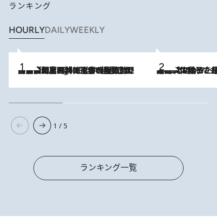
ランキング
HOURLY
DAILY
WEEKLY
「最後に見られてよかった」上野動物園の東園パンダ舎が解体前に特別公開。8月16日まで延長されたパネル展と共に辿る“半世紀”のパンダ飼育《解体工事の図面あり》
8 Hours Ago
2026.8.5
【阿川佐和子さんの年とる力】なぜ70代で始めた趣味は“こんなに楽しい”のか？ ピアノ、俳句…スランプに陥っても続けられる“ある秘訣”とは
1 / 5
ランキング一覧