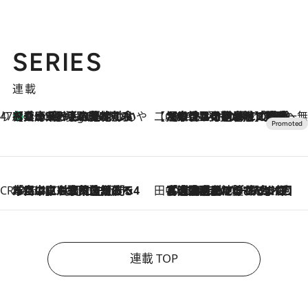
SERIES
連載
47都道府県の手みやげ ひんやりスイーツで夏を満喫
【兵庫県】この夏絶対食べたい 冷やしておいしいおやつ3選 淡路島の恵みをジェラートに集約
8 Hours Ago
【CREA×星野リゾート】唯一無二。癒しと発見が待つ場所へ
2026.8.7
【トンボの足水浴】ヒノキの香りに包まれて涼感マックス！約13℃の湧水かけ流しを避暑地「星野温泉 トンボの湯」で体験
CREA'S CHOICE
2026.8.7
「立川にも歌舞伎があるんだよ」 片岡仁左衛門・市川中車ら豪華座組みで4年目の立川立飛歌舞伎へ
田中稲の勝手に再ブーム
2026.8.7
「湘南乃風に憧れて」観客大盛上がりの“タオル回し”に、ラッパー顔負けの高速歌唱まで…さだまさし（74）のアグレッシブすぎる現在地
連載 TOP