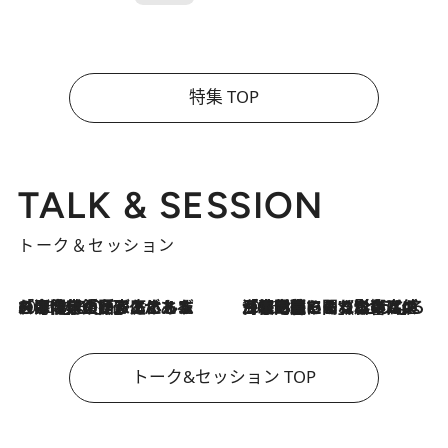
特集 TOP
TALK & SESSION
トーク＆セッション
2026.8.3
「今後値上げがあるとすれば…」「リスクがあるのは今年の冬」エネルギー専門家が語る、ホルムズ海峡封鎖が家庭にもたらす“ある心配”
2026.8.3
「住宅建てられない…」「サーチャージ料の高値が続いている」ホルムズ海峡封鎖による影響はいつまで続く？《エネルギー専門家に聞く“どうなる日本の暮らし”》
トーク&セッション TOP