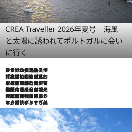
CREA Traveller 2026年夏号 海風
と太陽に誘われてポルトガルに会い
に行く
リスボンの絶品スイーツ「パステル・デ・ナタ」とは？ポルトガル伝統の奥深い世界へ
8 Hours Ago
2026.7.27
「私の祖国はポルトガル語です」国民的詩人フェルナンド・ペソアと、彼が愛した文学の街を歩く
2026.7.26
ポルトガル近海が育む極上の海の幸。キリリと冷えた白ワインと愉しむ、シーフード専門店の贅沢
2026.7.22
伝統の味をモダンに昇華。高感度な地元客が集う、リスボンの最旬ガストロノミー
2026.7.21
大航海時代の栄華から、震災、独裁、そして革命へ。ポルトガル・首都リスボンの石畳に刻まれた「歴史の光と影」
2026.7.13
エッセイ・ヤマザキマリ「慎ましくも美しき国 ポルトガル」