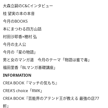
大森立嗣のC&Cインタビュー
桂 望実の本の本音
今月のBOOKS
本にまつわる四方山話
村田沙耶香×穂村 弘
今月の主人公
今月の「星の物語」
男と女のマンガ道 今月のテーマ「物語は蜜で毒」
福田里香「BLマンガ基礎講座」
INFORMATION
CREA BOOK『マッチの気もち』
CREA'S choice「RMK」
CREA BOOK『芸能界のアテンド王が教える 最強の店77
軒』