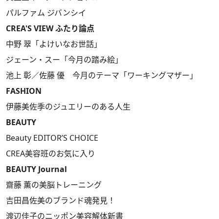
パルファム ジバンシイ
CREA'S VIEW ふたり論点
中野 翠「よけいなお世話」
ジェーン・スー「今月の踏み絵」
池上 彰／佐藤 優 今月のテーマ「ワーキングマザー」
FASHION
伊藤美佐季のジュエリーのある人生
BEAUTY
Beauty EDITOR’S CHOICE
CREA美容班のお気に入り
BEAUTY Journal
齋藤 薫の美脳トレーニング
吉田昌佐美のブランド魂発見！
渡辺佳子のニッポン美容解体新書