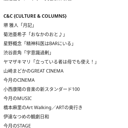
C&C {CULTURE & COLUMNS}
堺 雅人「月記」
菊池亜希子「おなかのおと♪」
星野概念「精神科医はBARにいる」
渋谷直角「字意識過剰」
ヤマザキマリ「立っている者は母でも使え！」
山崎まどかのGREAT CINEMA
今月のCINEMA
小西康陽の音楽の新スタンダード100
今月のMUSIC
橋本麻里のArt Walking／ARTの奥行き
伊達なつめの観劇日和
今月のSTAGE