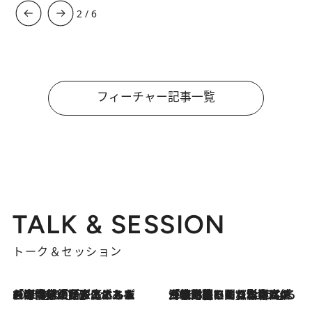
3
/
6
フィーチャー記事一覧
TALK & SESSION
トーク＆セッション
2026.8.3
「今後値上げがあるとすれば…」「リスクがあるのは今年の冬」エネルギー専門家が語る、ホルムズ海峡封鎖が家庭にもたらす“ある心配”
2026.8.3
「住宅建てられない…」「サーチャージ料の高値が続いている」ホルムズ海峡封鎖による影響はいつまで続く？《エネルギー専門家に聞く“どうなる日本の暮らし”》