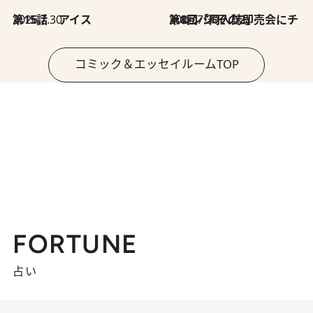
2026.7.30
第15話 アイス
2026.7.30
第8回「同人誌即売会にチャレンジ その2」
コミック＆エッセイルームTOP
FORTUNE
占い