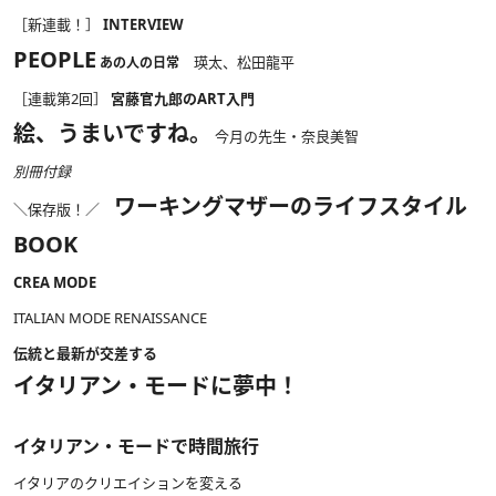
［新連載！］
INTERVIEW
PEOPLE
瑛太、松田龍平
あの人の日常
［連載第2回］
宮藤官九郎のART入門
絵、うまいですね。
今月の先生・奈良美智
別冊付録
ワーキングマザーのライフスタイル
＼保存版！／
BOOK
CREA MODE
ITALIAN MODE RENAISSANCE
伝統と最新が交差する
イタリアン・モードに夢中！
イタリアン・モードで時間旅行
イタリアのクリエイションを変える