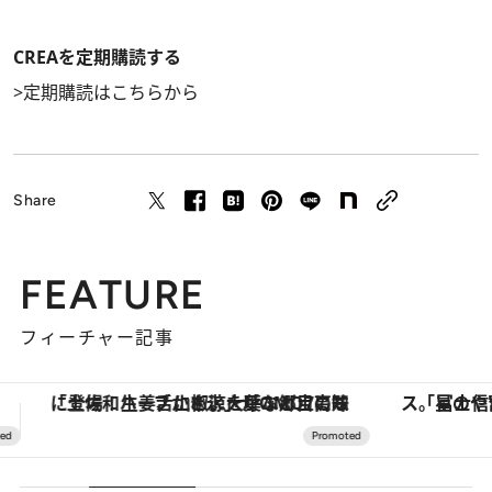
CREAを定期購読する
>
定期購読はこちらから
Share
FEATURE
フィーチャー記事
葉など目にも舌にも涼を呼ぶ郷土の味
「星のや富士」でデジタルデトックス。冨士信仰の歴史を辿り、心身を調える。
【銀座で出