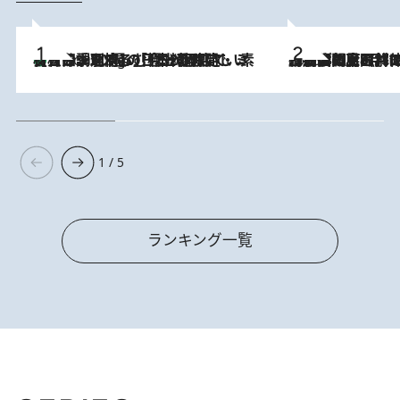
【大分・別府】「今一番おいしい食材を調理する」1日2組限定・ミシュラン2ツ星の日本料理店で、素材と四季を愉しむ極上の時間
3 Hours Ago
2026.8.8
「最後に見られてよかった」上野動物園の東園パンダ舎が解体前に特別公開。8月16日まで延長されたパネル展と共に辿る“半世紀”のパンダ飼育《解体工事の図面あり》
1 / 5
ランキング一覧