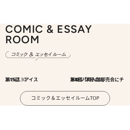
COMIC & ESSAY
ROOM
2026.7.30
第15話 アイス
2026.7.30
第8回「同人誌即売会にチャレンジ その2」
コミック＆エッセイルームTOP