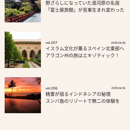
野ざらしになっていた湯河原の名宿
「富士屋旅館」が見事生まれ変わった
vol.207
2019.04.30
イスラム文化が薫るスペイン北東部へ
アラゴン州の旅はエキゾティック！
vol.206
2019.04.16
精霊が宿るインドネシアの秘境
スンバ島のリゾートで無二の体験を