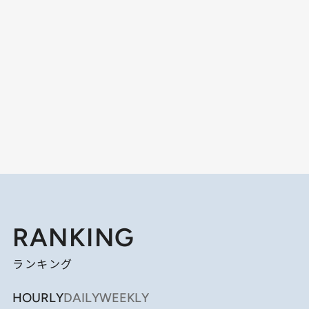
RANKING
ランキング
HOURLY
DAILY
WEEKLY