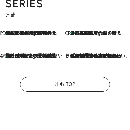
SERIES
連載
ビューティいいもの集め EDITORS' BEST
35℃超えの日の夜、枕にひと吹き！ BAUMのルームスプレーが、ひのきの香りで心まで解きほぐす
3 Hours Ago
CREA'S CHOICE
「眠る時刻をセットする」——眠りの前を整える、バルミューダの新しいアプローチ
3 Hours Ago
47都道府県の手みやげ ひんやりスイーツで夏を満喫
【岡山県】この夏絶対食べたい 冷やしておいしいおやつ3選 フルーツが主役のプリンやアイスが勢揃い
3 Hours Ago
そおだよおこの関西おいしい、おやつ紀行
2026.8.9
［大阪府箕面市］一皿一皿目の前で仕上げられる、料理を巧みに組み込んだアシェットデセールコース「ミチル アシェット デセール（Michiru assiette dessert）」
連載 TOP