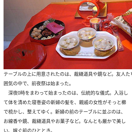
テーブルの上に用意されたのは、裁縫道具や鏡など。友人た
囲気の中で、前夜祭は始まった。
深夜0時をまわって始まったのは、伝統的な儀式。入浴し
て体を清めた寝巻姿の新婦の髪を、親戚の女性がそっと櫛
で梳かし、整えてゆく。新婦の前のテーブルに並ぶのは、
お線香や鏡、裁縫道具やお菓子など。なんとも厳かで美し
い、嫁ぐ前のひととき。