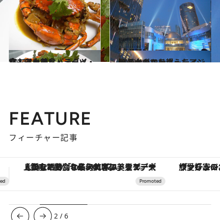
2012.12.13
食もイースト・ミーツ・ウエスト美食パラダイス・マカオ
旅＆お出かけ
2012.12.13
ラスベガスを超えたアジア最大のエンターテインメント・シティ
旅＆お出かけ
FEATURE
フィーチャー記事
ヴァシュロン・コンスタンタン「オーヴァーシーズ・オートマティック」。旅愛好家のお気に入りコレクションから、ジェンダーレスな新作が登場
3
/
6