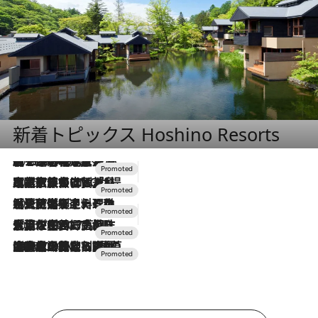
新着トピックス Hoshino Resorts
2026.8.7
【トンボの足水浴】ヒノキの香りに包まれて涼感マックス！約13℃の湧水かけ流しを避暑地「星野温泉 トンボの湯」で体験
2026.7.31
【ホテル帰省】という選択肢をOMOが提案。家族とほどよい距離を保つには「昼は実家、夜は気兼ねなくホテルで！」
2026.7.24
【夏限定ディナーコース】旬を迎える稚鮎や花ズッキーニなどをイタリア・トスカーナの郷土料理の手法で満喫！
2026.7.17
「土佐和ハーブかき氷」がOMO7高知に登場！生姜、山椒、大葉など目にも舌にも涼を呼ぶ郷土の味
2026.7.10
NEW OPEN！【界 草津】名湯の地に誕生。趣の異なる2種の温泉と上州ならではの会席・蕎麦割烹など美食を味わう究極の癒やし旅