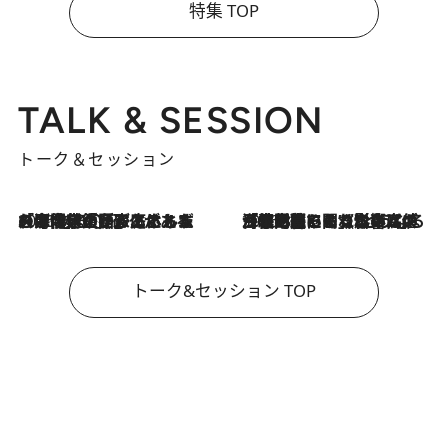
特集 TOP
TALK & SESSION
トーク＆セッション
2026.8.3
「今後値上げがあるとすれば…」「リスクがあるのは今年の冬」エネルギー専門家が語る、ホルムズ海峡封鎖が家庭にもたらす“ある心配”
2026.8.3
「住宅建てられない…」「サーチャージ料の高値が続いている」ホルムズ海峡封鎖による影響はいつまで続く？《エネルギー専門家に聞く“どうなる日本の暮らし”》
トーク&セッション TOP