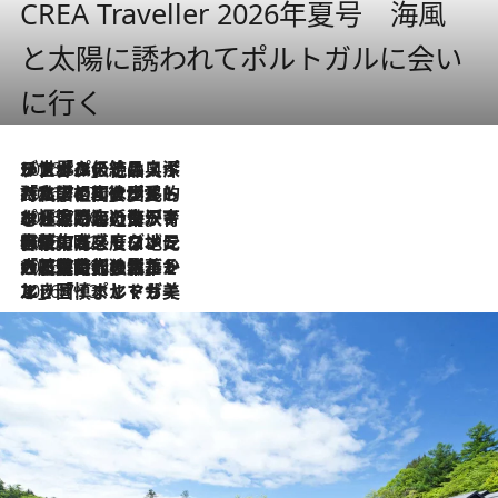
CREA Traveller 2026年夏号 海風
と太陽に誘われてポルトガルに会い
に行く
2026.8.8
リスボンの絶品スイーツ「パステル・デ・ナタ」とは？ポルトガル伝統の奥深い世界へ
2026.7.27
「私の祖国はポルトガル語です」国民的詩人フェルナンド・ペソアと、彼が愛した文学の街を歩く
2026.7.26
ポルトガル近海が育む極上の海の幸。キリリと冷えた白ワインと愉しむ、シーフード専門店の贅沢
2026.7.22
伝統の味をモダンに昇華。高感度な地元客が集う、リスボンの最旬ガストロノミー
2026.7.21
大航海時代の栄華から、震災、独裁、そして革命へ。ポルトガル・首都リスボンの石畳に刻まれた「歴史の光と影」
2026.7.13
エッセイ・ヤマザキマリ「慎ましくも美しき国 ポルトガル」