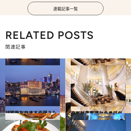
連載記事一覧
RELATED POSTS
関連記事
2012.12.13
【特集】いますぐ行きたい！ マカオ＆香港
旅＆お出かけ
2012.12.13
コロニアル調からラグジュアリーまでマカオはホテルが豊富！
旅＆お出かけ