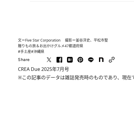
文＝Five Star Corporation 撮影＝釜谷洋史、平松市聖
贈りもの
旅＆お出かけ
グルメ
47都道府県
#手土産
#沖縄県
Share
CREA Due 2025年7月号
※この記事のデータは雑誌発売時のものであり、現在