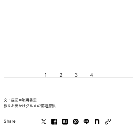
1
2
3
4
文・撮影＝嶺月香里
旅＆お出かけ
グルメ
47都道府県
Share