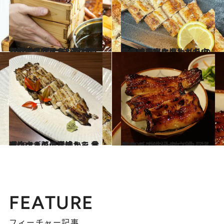
2025.4.26
【絶品グルメ・2選】ああ、おいしそう…。福岡で絶対に食べたい鰻せいろ蒸しと“真っ白ふわふわ”なお餅
旅＆お出かけ
2023.3.29
【島根のウナギ】 火山の島の地下水に洗われた ミネラル豊富なウナギを白焼きで！
グルメ
2023.2.1
青いウナギの誘惑から 養殖ウナギの最高峰まで 食べ比べる贅沢な愉しみ
グルメ
2022.12.8
ウナギの洗いにウ鍋、揚げもの 北の大地でウ尽くしコースに浸る
グルメ
FEATURE
フィーチャー記事