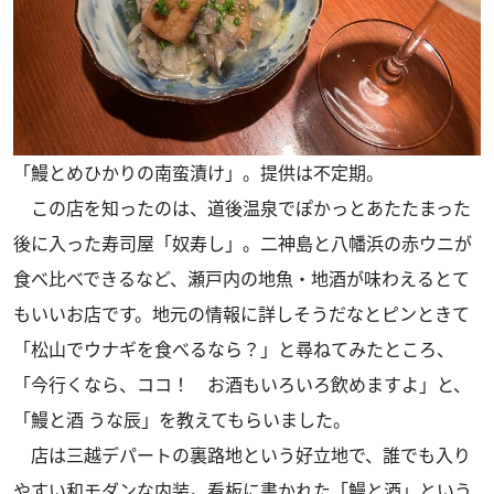
「鰻とめひかりの南蛮漬け」。提供は不定期。
この店を知ったのは、道後温泉でぽかっとあたたまった
後に入った寿司屋「奴寿し」。二神島と八幡浜の赤ウニが
食べ比べできるなど、瀬戸内の地魚・地酒が味わえるとて
もいいお店です。地元の情報に詳しそうだなとピンときて
「松山でウナギを食べるなら？」と尋ねてみたところ、
「今行くなら、ココ！ お酒もいろいろ飲めますよ」と、
「鰻と酒 うな辰」を教えてもらいました。
店は三越デパートの裏路地という好立地で、誰でも入り
やすい和モダンな内装。看板に書かれた「鰻と酒」という