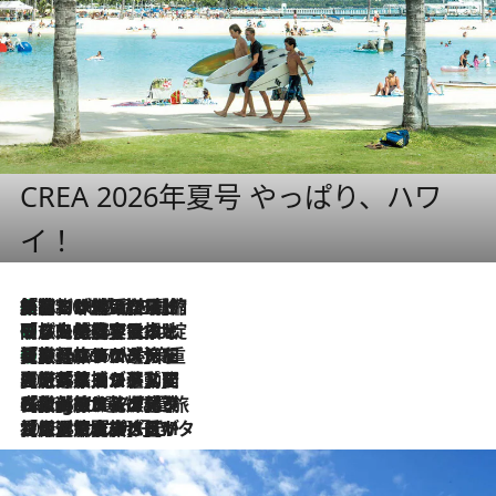
CREA 2026年夏号 やっぱり、ハワ
イ！
「荷物が増えるほど旅ストレスは増す」美容ジャーナリストがたどり着いた最終結論。“化粧品を劇的に減らす”感動の凝縮美容とは
2026.8.6
「旅先には金髪ウィッグを持参」日本と同じメイクでは損してる!? 美容ジャーナリストが提案する“掟破りの旅美容”とは
2026.8.6
【厳選旅コスメ】「身軽さ＆UV対策重視！」ヘアアーティストshucoが選んだ夏旅ベストコスメを発表【Mサイズジップ】
2026.8.6
2026.8.5
【厳選旅コスメ】国内をあちこち移動する河井菜摘が選んだ夏旅ベストコスメ発表！「リラックスアイテムはマスト」【Mサイズジップ】
2026.8.4
【厳選旅コスメ】「紫外線＆乾燥対策しながらメイク感も！」ヘア＆メイクGeorgeが選んだ夏旅ベストコスメを発表！【Mサイズジップ】
2026.8.3
【厳選旅コスメ】「保湿もタイパ重視！」“サウナ好き”タレント清水みさとが愛用する夏旅ベストコスメを発表！【Mサイズジップ】