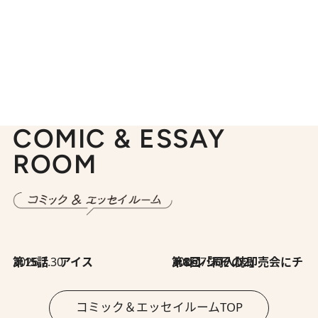
COMIC & ESSAY
ROOM
2026.7.30
第15話 アイス
2026.7.30
第8回「同人誌即売会にチャレンジ その2」
コミック＆エッセイルームTOP