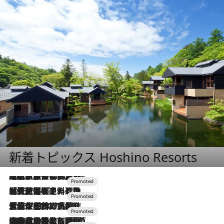
新着トピックス Hoshino Resorts
2026.7.31
【ホテル帰省】という選択肢をOMOが提案。家族とほどよい距離を保つには「昼は実家、夜は気兼ねなくホテルで！」
2026.7.24
【夏限定ディナーコース】旬を迎える稚鮎や花ズッキーニなどをイタリア・トスカーナの郷土料理の手法で満喫！
2026.7.17
「土佐和ハーブかき氷」がOMO7高知に登場！生姜、山椒、大葉など目にも舌にも涼を呼ぶ郷土の味
2026.7.10
NEW OPEN！【界 草津】名湯の地に誕生。趣の異なる2種の温泉と上州ならではの会席・蕎麦割烹など美食を味わう究極の癒やし旅