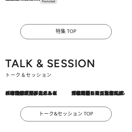
特集 TOP
TALK & SESSION
トーク＆セッション
2026.8.3
「今後値上げがあるとすれば…」「リスクがあるのは今年の冬」エネルギー専門家が語る、ホルムズ海峡封鎖が家庭にもたらす“ある心配”
2026.8.3
「住宅建てられない…」「サーチャージ料の高値が続いている」ホルムズ海峡封鎖による影響はいつまで続く？《エネルギー専門家に聞く“どうなる日本の暮らし”》
トーク&セッション TOP