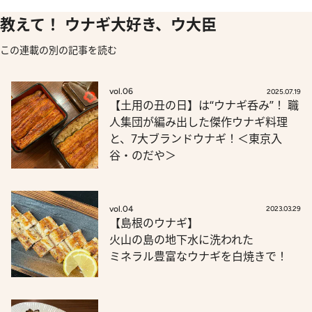
教えて！ ウナギ大好き、ウ大臣
この連載の別の記事を読む
vol.06
2025.07.19
【土用の丑の日】は“ウナギ呑み”！ 職
人集団が編み出した傑作ウナギ料理
と、7大ブランドウナギ！＜東京入
谷・のだや＞
vol.04
2023.03.29
【島根のウナギ】
火山の島の地下水に洗われた
ミネラル豊富なウナギを白焼きで！