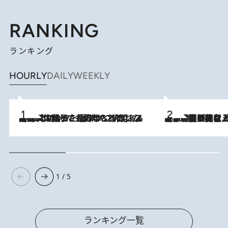
RANKING
ランキング
HOURLY
DAILY
WEEKLY
2026.8.5
【阿川佐和子さんの年とる力】なぜ70代で始めた趣味は“こんなに楽しい”のか？ ピアノ、俳句…スランプに陥っても続けられる“ある秘訣”とは
2026.8.5
【なぜ吉沢亮は「気配を消せる」のか？】興行収入208億の『国宝』を経て挑むミュージカル『ディア・エヴァン・ハンセン』。トップ俳優が舞台上でさらけ出した“孤独”とは
1 / 5
ランキング一覧