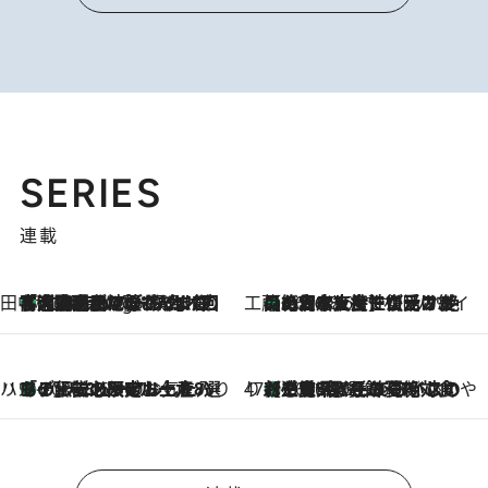
SERIES
連載
田中稲の勝手に再ブーム
「湘南乃風に憧れて」観客大盛上がりの“タオル回し”に、ラッパー顔負けの高速歌唱まで…さだまさし（74）のアグレッシブすぎる現在地
4 Hours Ago
工藤まやのおもてなしハワイ
【ハワイ土産】ローカルの絶大な支持で復活！ 絶品の幻クッキー《元ファンの日本人女性が受け継いだ名店》
2026.8.6
ハワイ賢者 リサのお気に入りリスト
あの伝説の限定トートも！ リニューアルした「ディーン＆デルーカ ハワイ」で必須のお土産8選
2026.8.6
47都道府県の手みやげ ひんやりスイーツで夏を満喫
【三重県】この夏絶対食べたい 冷やしておいしいおやつ3選 お餅×アイスの新感覚スイーツ
2026.8.6