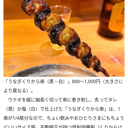
「うなぎくりから串（黒・白）」800～1,000円（大きさに
より異なる）。
ウナギを縦に細長く切って串に巻き刺し、炙ってタレ
（黒）か塩（白）で仕上げた「うなぎくりから串」は、1
串が1/4尾分なので、ちょい飲みやおひとりさまにもちょう
どいいサイズ感。不動明王が持つ倶利伽羅剣（くりからけ