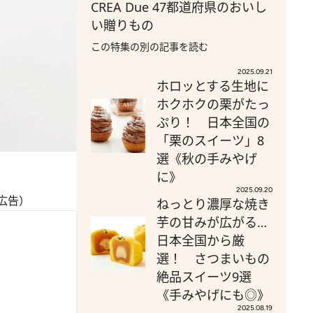
CREA Due 47都道府県のおいし
い贈りもの
この特集の別の記事を読む
2025.09.21
ホロッとする生地に
ホクホクの栗がたっ
ぷり！ 日本全国の
「栗のスイーツ」8
選《秋の手みやげ
に》
2025.09.20
広告）
ねっとり濃厚な焼き
芋の甘みが広がる…
日本全国から厳
選！ さつまいもの
絶品スイーツ9選
《手みやげにも◎》
2025.08.19