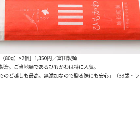
80g）×2個］1,350円／富田製麺
製造。ご当地麵であるひもかわは特に人気。
でのど越しも最高。無添加なので贈る際にも安心」（33歳・ラ