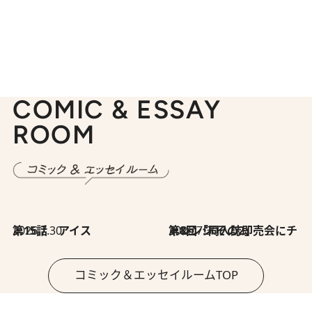
COMIC & ESSAY
ROOM
2026.7.30
第15話 アイス
2026.7.30
第8回「同人誌即売会にチャレンジ その2」
コミック＆エッセイルームTOP