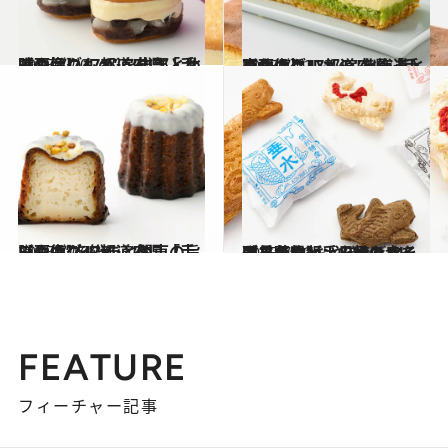
2025.7.20
【画像】47都道府県「手みやげグルメ」“中部・北陸の旨いもの”を総まとめ
贈りもの
2025.7.12
【画像】47都道府県「手みやげグルメ」“北海道・東北の旨いもの”を総まとめ
贈りもの
2025.7.16
【画像】47都道府県「手みやげグルメ」“関東の旨いもの”を総まとめ
贈りもの
2025.7.23
【長野県】手みやげ14選 名物“おやき”のハイブリッド版、日持ちする栗羊羹など、山里の幸をギフトに
贈りもの
FEATURE
フィーチャー記事