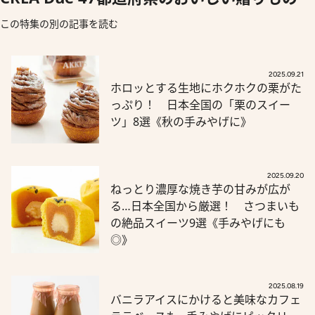
この特集の別の記事を読む
2025.09.21
ホロッとする生地にホクホクの栗がた
っぷり！ 日本全国の「栗のスイー
ツ」8選《秋の手みやげに》
2025.09.20
ねっとり濃厚な焼き芋の甘みが広が
る…日本全国から厳選！ さつまいも
の絶品スイーツ9選《手みやげにも
◎》
2025.08.19
バニラアイスにかけると美味なカフェ