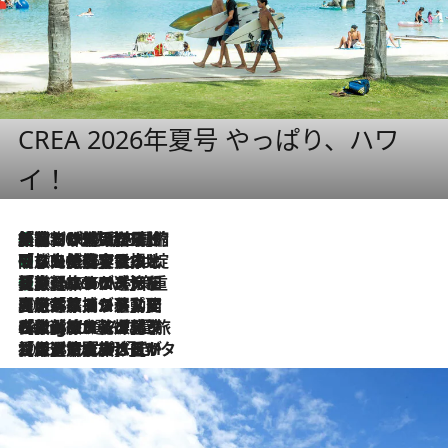
CREA 2026年夏号 やっぱり、ハワ
イ！
「荷物が増えるほど旅ストレスは増す」美容ジャーナリストがたどり着いた最終結論。“化粧品を劇的に減らす”感動の凝縮美容とは
2026.8.6
「旅先には金髪ウィッグを持参」日本と同じメイクでは損してる!? 美容ジャーナリストが提案する“掟破りの旅美容”とは
2026.8.6
【厳選旅コスメ】「身軽さ＆UV対策重視！」ヘアアーティストshucoが選んだ夏旅ベストコスメを発表【Mサイズジップ】
2026.8.6
2026.8.5
【厳選旅コスメ】国内をあちこち移動する河井菜摘が選んだ夏旅ベストコスメ発表！「リラックスアイテムはマスト」【Mサイズジップ】
2026.8.4
【厳選旅コスメ】「紫外線＆乾燥対策しながらメイク感も！」ヘア＆メイクGeorgeが選んだ夏旅ベストコスメを発表！【Mサイズジップ】
2026.8.3
【厳選旅コスメ】「保湿もタイパ重視！」“サウナ好き”タレント清水みさとが愛用する夏旅ベストコスメを発表！【Mサイズジップ】