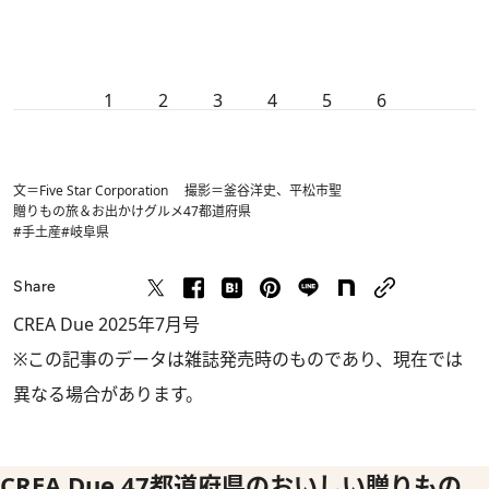
1
2
3
4
5
6
文＝Five Star Corporation 撮影＝釜谷洋史、平松市聖
贈りもの
旅＆お出かけ
グルメ
47都道府県
#手土産
#岐阜県
Share
CREA Due 2025年7月号
※この記事のデータは雑誌発売時のものであり、現在では
異なる場合があります。
CREA Due 47都道府県のおいしい贈りもの