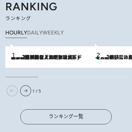
RANKING
ランキング
HOURLY
DAILY
WEEKLY
2026.8.5
【なぜ吉沢亮は「気配を消せる」のか？】興行収入208億の『国宝』を経て挑むミュージカル『ディア・エヴァン・ハンセン』。トップ俳優が舞台上でさらけ出した“孤独”とは
【三重県】この夏絶対食べたい 冷やしておいしいおやつ3選 お餅×ア
2026.8.6
1 / 5
ランキング一覧