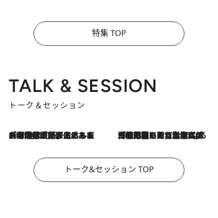
特集 TOP
TALK & SESSION
トーク＆セッション
2026.8.3
「今後値上げがあるとすれば…」「リスクがあるのは今年の冬」エネルギー専門家が語る、ホルムズ海峡封鎖が家庭にもたらす“ある心配”
2026.8.3
「住宅建てられない…」「サーチャージ料の高値が続いている」ホルムズ海峡封鎖による影響はいつまで続く？《エネルギー専門家に聞く“どうなる日本の暮らし”》
トーク&セッション TOP