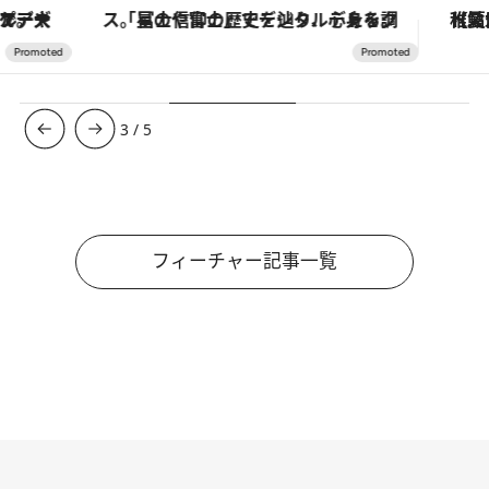
「星のや富士」でデジタルデトックス。冨士信仰の歴史を辿り、心身を調える。
【夏限定ディナーコース】旬を迎
3
/
5
フィーチャー記事一覧