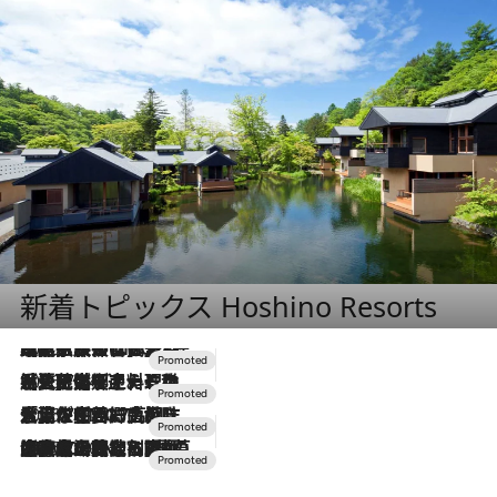
新着トピックス Hoshino Resorts
2026.7.31
【ホテル帰省】という選択肢をOMOが提案。家族とほどよい距離を保つには「昼は実家、夜は気兼ねなくホテルで！」
2026.7.24
【夏限定ディナーコース】旬を迎える稚鮎や花ズッキーニなどをイタリア・トスカーナの郷土料理の手法で満喫！
2026.7.17
「土佐和ハーブかき氷」がOMO7高知に登場！生姜、山椒、大葉など目にも舌にも涼を呼ぶ郷土の味
2026.7.10
NEW OPEN！【界 草津】名湯の地に誕生。趣の異なる2種の温泉と上州ならではの会席・蕎麦割烹など美食を味わう究極の癒やし旅