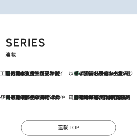
SERIES
連載
工藤まやのおもてなしハワイ
【ハワイ土産】ローカルの絶大な支持で復活！ 絶品の幻クッキー《元ファンの日本人女性が受け継いだ名店》
2026.8.6
ハワイ賢者 リサのお気に入りリスト
あの伝説の限定トートも！ リニューアルした「ディーン＆デルーカ ハワイ」で必須のお土産8選
2026.8.6
47都道府県の手みやげ ひんやりスイーツで夏を満喫
【三重県】この夏絶対食べたい 冷やしておいしいおやつ3選 お餅×アイスの新感覚スイーツ
2026.8.6
齋藤 薫 美容脳ルネサンス
「荷物が増えるほど旅ストレスは増す」美容ジャーナリストがたどり着いた最終結論。“化粧品を劇的に減らす”感動の凝縮美容とは
2026.8.6
連載 TOP