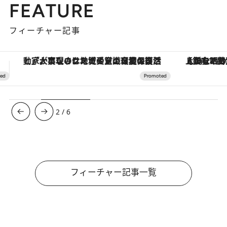
FEATURE
フィーチャー記事
【銀座で出合う最旬美容】美髪ケアや上質な眠り…セルフケアのアップデートから、特別な名入れギフトまで。大人のための「ReFa GINZA」クルーズ
3
/
6
フィーチャー記事一覧