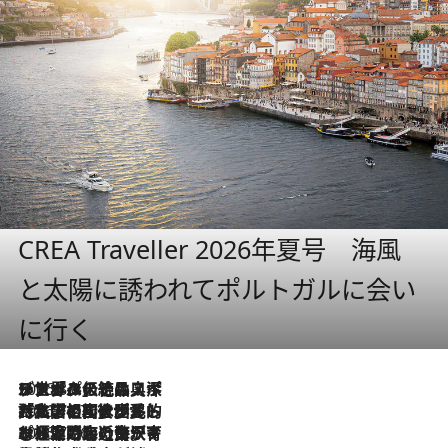
CREA Traveller 2026年夏号 海風
と太陽に誘われてポルトガルに会い
に行く
2026.8.8
リスボンの絶品スイーツ「パステル・デ・ナタ」とは？ポルトガル伝統の奥深い世界へ
2026.7.27
「私の祖国はポルトガル語です」国民的詩人フェルナンド・ペソアと、彼が愛した文学の街を歩く
2026.7.26
ポルトガル近海が育む極上の海の幸。キリリと冷えた白ワインと愉しむ、シーフード専門店の贅沢