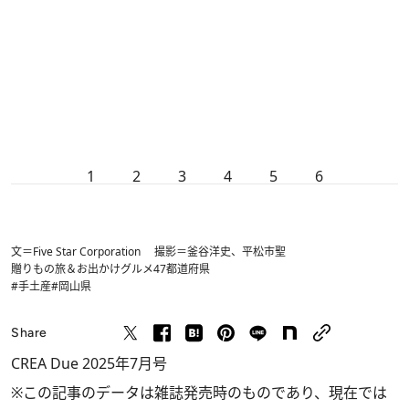
1
2
3
4
5
6
文＝Five Star Corporation 撮影＝釜谷洋史、平松市聖
贈りもの
旅＆お出かけ
グルメ
47都道府県
#手土産
#岡山県
Share
CREA Due 2025年7月号
※この記事のデータは雑誌発売時のものであり、現在では