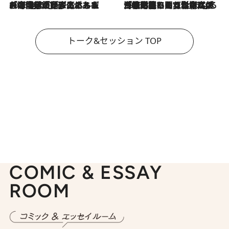
2026.8.3
「今後値上げがあるとすれば…」「リスクがあるのは今年の冬」エネルギー専門家が語る、ホルムズ海峡封鎖が家庭にもたらす“ある心配”
2026.8.3
「住宅建てられない…」「サーチャージ料の高値が続いている」ホルムズ海峡封鎖による影響はいつまで続く？《エネルギー専門家に聞く“どうなる日本の暮らし”》
トーク&セッション TOP
COMIC & ESSAY
ROOM