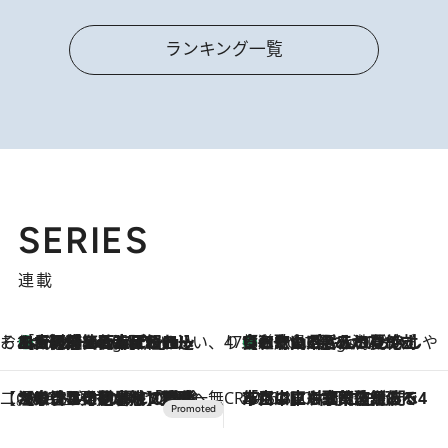
ランキング一覧
SERIES
連載
そおだよおこの関西おいしい、おやつ紀行
［大阪府箕面市］一皿一皿目の前で仕上げられる、料理を巧みに組み込んだアシェットデセールコース「ミチル アシェット デセール（Michiru assiette dessert）」
6 Hours Ago
47都道府県の手みやげ ひんやりスイーツで夏を満喫
【和歌山県】この夏絶対食べたい 冷やしておいしいおやつ3選 みかんがごろっと丸ごと入ったジュレ
6 Hours Ago
【CREA×星野リゾート】唯一無二。癒しと発見が待つ場所へ
2026.8.7
【トンボの足水浴】ヒノキの香りに包まれて涼感マックス！約13℃の湧水かけ流しを避暑地「星野温泉 トンボの湯」で体験
CREA'S CHOICE
2026.8.7
「立川にも歌舞伎があるんだよ」 片岡仁左衛門・市川中車ら豪華座組みで4年目の立川立飛歌舞伎へ