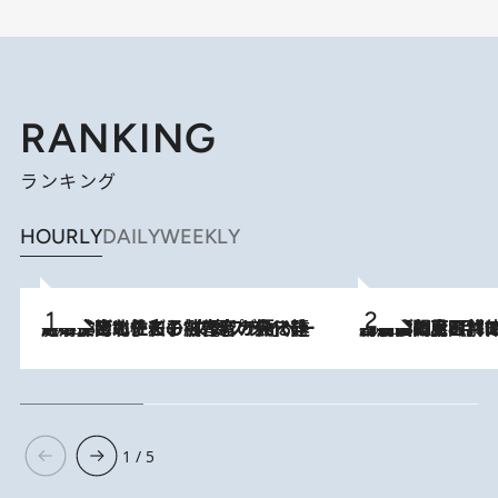
RANKING
ランキング
HOURLY
DAILY
WEEKLY
2026.8.3
《「文士の子ども被害者の会」発足！》阿川佐和子（72）が語る遠藤周作に北杜夫、劇作家・矢代静一の子どもたちの“文豪プライベート事件簿”
2026.8.8
「最後に見られてよかった」上野動物園の東園パンダ舎が解体前に特別公開。8月16日まで延長されたパネル展と共に辿る“半世紀”のパンダ飼育《解体工事の図面あり》
1 / 5