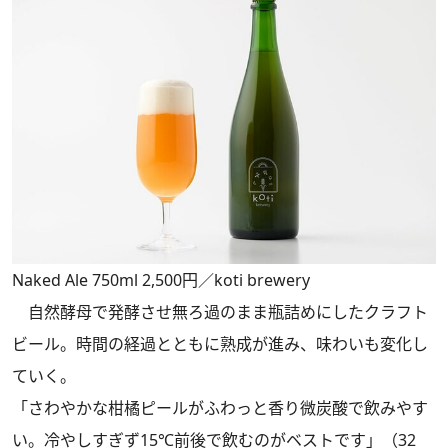
Naked Ale 750ml 2,500円／koti brewery
自然酵母で発酵させ無ろ過のまま瓶詰めにしたクラフト
ビール。時間の経過とともに熟成が進み、味わいも変化し
ていく。
「さわやかな柑橘ピールがふわっと香り微炭酸で飲みやす
い。冷やしすぎず15℃前後で飲むのがベストです」（32