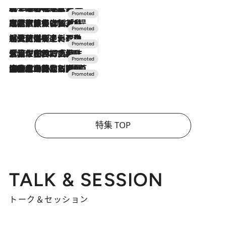
2026.8.7
【トンボの足水浴】ヒノキの香りに包まれて涼感マックス！約13℃の湧水かけ流しを避暑地「星野温泉 トンボの湯」で体験
2026.7.31
【ホテル帰省】という選択肢をOMOが提案。家族とほどよい距離を保つには「昼は実家、夜は気兼ねなくホテルで！」
2026.7.24
【夏限定ディナーコース】旬を迎える稚鮎や花ズッキーニなどをイタリア・トスカーナの郷土料理の手法で満喫！
2026.7.17
「土佐和ハーブかき氷」がOMO7高知に登場！生姜、山椒、大葉など目にも舌にも涼を呼ぶ郷土の味
2026.7.10
NEW OPEN！【界 草津】名湯の地に誕生。趣の異なる2種の温泉と上州ならではの会席・蕎麦割烹など美食を味わう究極の癒やし旅
特集 TOP
TALK & SESSION
トーク＆セッション