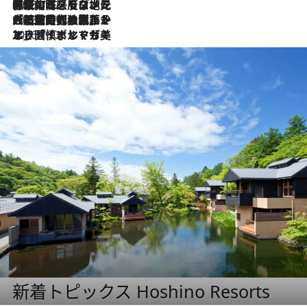
2026.7.22
伝統の味をモダンに昇華。高感度な地元客が集う、リスボンの最旬ガストロノミー
2026.7.21
大航海時代の栄華から、震災、独裁、そして革命へ。ポルトガル・首都リスボンの石畳に刻まれた「歴史の光と影」
2026.7.13
エッセイ・ヤマザキマリ「慎ましくも美しき国 ポルトガル」
新着トピックス Hoshino Resorts