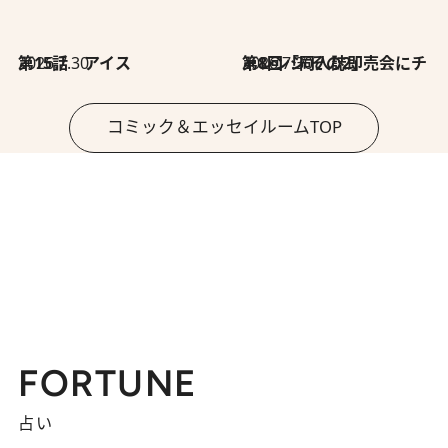
2026.7.30
第15話 アイス
2026.7.30
第8回「同人誌即売会にチャレンジ その2」
コミック＆エッセイルームTOP
FORTUNE
占い