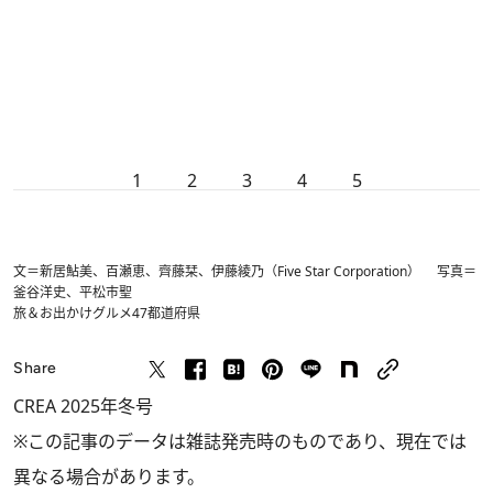
1
2
3
4
5
文＝新居鮎美、百瀬恵、齊藤栞、伊藤綾乃（Five Star Corporation） 写真＝
釜谷洋史、平松市聖
旅＆お出かけ
グルメ
47都道府県
Share
CREA 2025年冬号
※この記事のデータは雑誌発売時のものであり、現在では
異なる場合があります。