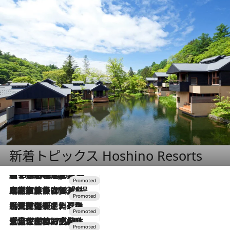
新着トピックス Hoshino Resorts
【トンボの足水浴】ヒノキの香りに包まれて涼感マックス！約13℃の湧水かけ流しを避暑地「星野温泉 トンボの湯」で体験
2 Hours Ago
2026.7.31
【ホテル帰省】という選択肢をOMOが提案。家族とほどよい距離を保つには「昼は実家、夜は気兼ねなくホテルで！」
2026.7.24
【夏限定ディナーコース】旬を迎える稚鮎や花ズッキーニなどをイタリア・トスカーナの郷土料理の手法で満喫！
2026.7.17
「土佐和ハーブかき氷」がOMO7高知に登場！生姜、山椒、大葉など目にも舌にも涼を呼ぶ郷土の味