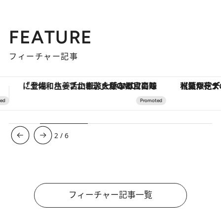
FEATURE
フィーチャー記事
【夏限定ディナーコース】旬を迎える稚鮎や花ズッキーニなどをイタリア・トスカーナの郷土料理の手法で満喫！
【銀座で出合う最旬美容】美髪ケアや上質な眠
3
/
6
フィーチャー記事一覧