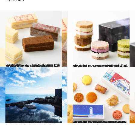
2024.12.27
【画像】 47都道府県「手土産グルメ」2025 “西日本の旨いもの”を総まとめ
グルメ
2024.12.27
【画像】 47都道府県「手土産グルメ」2025 “東日本の旨いもの”を総まとめ
グルメ
2025.1.2
保存版【四国】ひとりにやさしい温泉宿4選
旅＆お出かけ
2024.12.31
【近畿】47都道府県の手土産リスト2025｜絵葉書のような箱がかわいい！ 焼き菓子詰め合わせも《各地の逸品21選》
グルメ