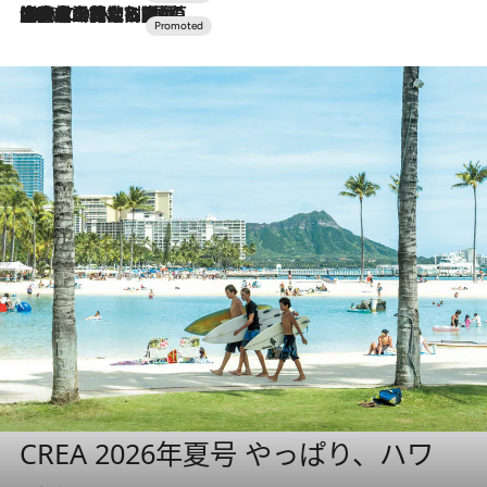
2026.7.10
NEW OPEN！【界 草津】名湯の地に誕生。趣の異なる2種の温泉と上州ならではの会席・蕎麦割烹など美食を味わう究極の癒やし旅
CREA 2026年夏号 やっぱり、ハワ