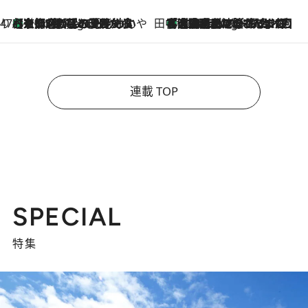
47都道府県の手みやげ ひんやりスイーツで夏を満喫
【京都府】この夏絶対食べたい 冷やしておいしいおやつ3選 ひと口目から心を掴む新緑のテリーヌ
4 Hours Ago
田中稲の勝手に再ブーム
「湘南乃風に憧れて」観客大盛上がりの“タオル回し”に、ラッパー顔負けの高速歌唱まで…さだまさし（74）のアグレッシブすぎる現在地
9 Hours Ago
連載 TOP
SPECIAL
特集