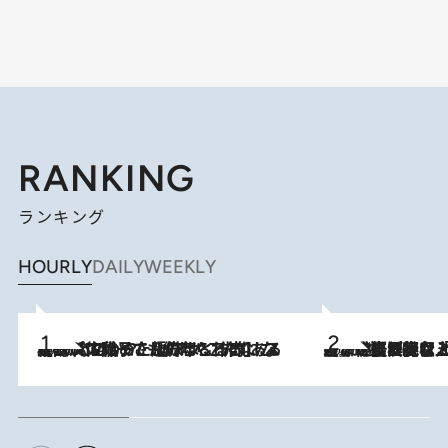
RANKING
ランキング
HOURLY
DAILY
WEEKLY
2026.8.5
【阿川佐和子さんの年とる力】なぜ70代で始めた趣味は“こんなに楽しい”のか？ ピアノ、俳句…スランプに陥っても続けられる“ある秘訣”とは
2026.8.5
【なぜ吉沢亮は「気配を消せる」のか？】興行収入208億の『国宝』を経て挑むミュージカル『ディア・エヴァン・ハンセン』。トップ俳優が舞台上でさらけ出した“孤独”とは