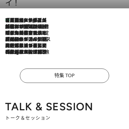
イ！
【厳選旅コスメ】「多機能アイテムがメイン！」旅好き美容エディターが選んだ夏旅ベストコスメを発表【Mサイズジップ】
4 Hours Ago
2026.8.6
「荷物が増えるほど旅ストレスは増す」美容ジャーナリストがたどり着いた最終結論。“化粧品を劇的に減らす”感動の凝縮美容とは
2026.8.6
「旅先には金髪ウィッグを持参」日本と同じメイクでは損してる!? 美容ジャーナリストが提案する“掟破りの旅美容”とは
2026.8.6
【厳選旅コスメ】「身軽さ＆UV対策重視！」ヘアアーティストshucoが選んだ夏旅ベストコスメを発表【Mサイズジップ】
2026.8.5
【厳選旅コスメ】国内をあちこち移動する河井菜摘が選んだ夏旅ベストコスメ発表！「リラックスアイテムはマスト」【Mサイズジップ】
2026.8.4
【厳選旅コスメ】「紫外線＆乾燥対策しながらメイク感も！」ヘア＆メイクGeorgeが選んだ夏旅ベストコスメを発表！【Mサイズジップ】
特集 TOP
TALK & SESSION
トーク＆セッション