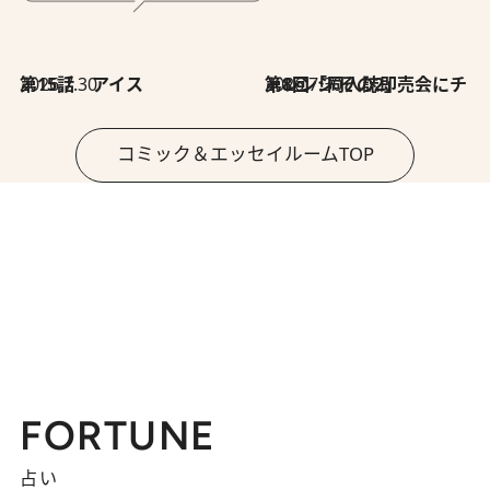
2026.7.30
第15話 アイス
2026.7.30
第8回「同人誌即売会にチャレンジ その2」
コミック＆エッセイルームTOP
FORTUNE
占い