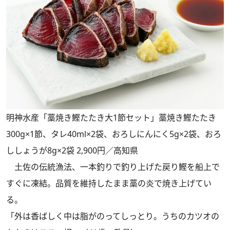
明神水産「藁焼き鰹たたき大1節セット」藁焼き鰹たたき
300g×1節、タレ40ml×2袋、おろしにんにく5g×2袋、おろ
ししょうが8g×2袋 2,900円／高知県
土佐の伝統漁法、一本釣りで釣り上げた戻り鰹を船上で
すぐに凍結。品質を維持したまま藁の炎で焼き上げてい
る。
「外は香ばしく中は脂がのってしっとり。うちのカツオの