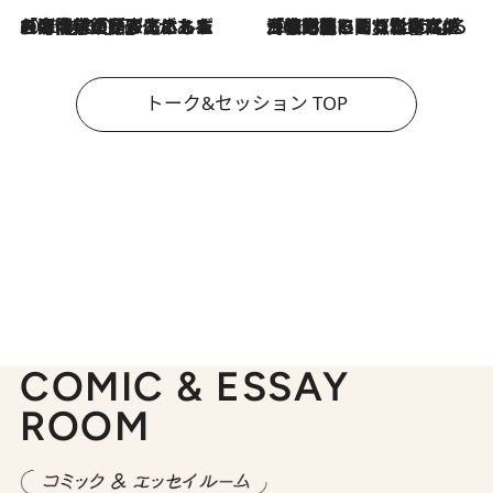
2026.8.3
「今後値上げがあるとすれば…」「リスクがあるのは今年の冬」エネルギー専門家が語る、ホルムズ海峡封鎖が家庭にもたらす“ある心配”
2026.8.3
「住宅建てられない…」「サーチャージ料の高値が続いている」ホルムズ海峡封鎖による影響はいつまで続く？《エネルギー専門家に聞く“どうなる日本の暮らし”》
トーク&セッション TOP
COMIC & ESSAY
ROOM