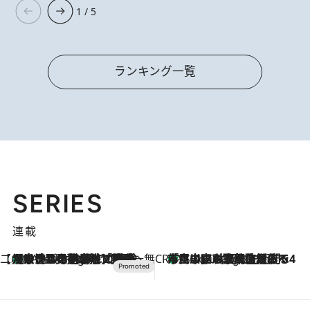
1 / 5
ランキング一覧
SERIES
連載
【CREA×星野リゾート】唯一無二。癒しと発見が待つ場所へ
【トンボの足水浴】ヒノキの香りに包まれて涼感マックス！約13℃の湧水かけ流しを避暑地「星野温泉 トンボの湯」で体験
2 Hours Ago
CREA'S CHOICE
「立川にも歌舞伎があるんだよ」 片岡仁左衛門・市川中車ら豪華座組みで4年目の立川立飛歌舞伎へ
4 Hours Ago