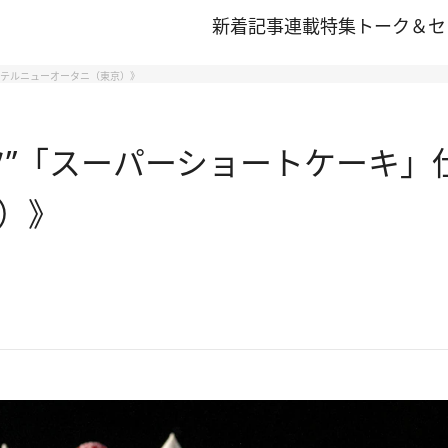
新着記事
連載
特集
トーク＆セ
ホテルニューオータニ（東京）》
ツ”「スーパーショートケーキ」
）》