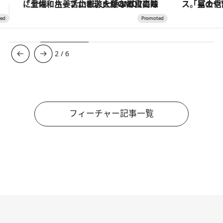
「星のや富士」でデジタルデトックス。冨士信仰の歴史を辿り、心身を調える。
【銀座で出合う最旬美容】美髪ケアや上質な眠
3
/
6
フィーチャー記事一覧