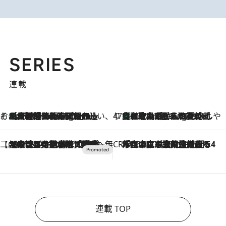
SERIES
連載
そおだよおこの関西おいしい、おやつ紀行
［大阪府箕面市］一皿一皿目の前で仕上げられる、料理を巧みに組み込んだアシェットデセールコース「ミチル アシェット デセール（Michiru assiette dessert）」
47 Minutes Ago
47都道府県の手みやげ ひんやりスイーツで夏を満喫
【和歌山県】この夏絶対食べたい 冷やしておいしいおやつ3選 みかんがごろっと丸ごと入ったジュレ
47 Minutes Ago
【CREA×星野リゾート】唯一無二。癒しと発見が待つ場所へ
2026.8.7
【トンボの足水浴】ヒノキの香りに包まれて涼感マックス！約13℃の湧水かけ流しを避暑地「星野温泉 トンボの湯」で体験
CREA'S CHOICE
2026.8.7
「立川にも歌舞伎があるんだよ」 片岡仁左衛門・市川中車ら豪華座組みで4年目の立川立飛歌舞伎へ
連載 TOP