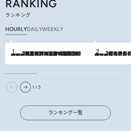
RANKING
ランキング
HOURLY
DAILY
WEEKLY
2026.8.8
「最後に見られてよかった」上野動物園の東園パンダ舎が解体前に特別公開。8月16日まで延長されたパネル展と共に辿る“半世紀”のパンダ飼育《解体工事の図面あり》
2026.8.3
《「文士の子ども被害者の会」発足！》阿川佐和子（72）が語る遠藤周作に北杜夫、劇作家・矢代静一の子どもたちの“文豪プライベート事件簿”
1 / 5
ランキング一覧