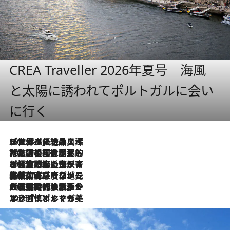
CREA Traveller 2026年夏号 海風
と太陽に誘われてポルトガルに会い
に行く
2026.8.8
リスボンの絶品スイーツ「パステル・デ・ナタ」とは？ポルトガル伝統の奥深い世界へ
2026.7.27
「私の祖国はポルトガル語です」国民的詩人フェルナンド・ペソアと、彼が愛した文学の街を歩く
2026.7.26
ポルトガル近海が育む極上の海の幸。キリリと冷えた白ワインと愉しむ、シーフード専門店の贅沢
2026.7.22
伝統の味をモダンに昇華。高感度な地元客が集う、リスボンの最旬ガストロノミー
2026.7.21
大航海時代の栄華から、震災、独裁、そして革命へ。ポルトガル・首都リスボンの石畳に刻まれた「歴史の光と影」
2026.7.13
エッセイ・ヤマザキマリ「慎ましくも美しき国 ポルトガル」