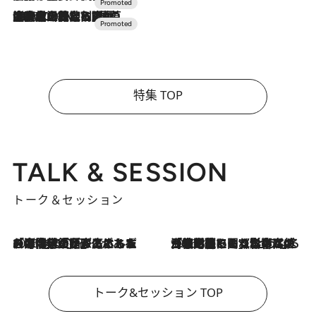
2026.7.10
NEW OPEN！【界 草津】名湯の地に誕生。趣の異なる2種の温泉と上州ならではの会席・蕎麦割烹など美食を味わう究極の癒やし旅
特集 TOP
TALK & SESSION
トーク＆セッション
2026.8.3
「今後値上げがあるとすれば…」「リスクがあるのは今年の冬」エネルギー専門家が語る、ホルムズ海峡封鎖が家庭にもたらす“ある心配”
2026.8.3
「住宅建てられない…」「サーチャージ料の高値が続いている」ホルムズ海峡封鎖による影響はいつまで続く？《エネルギー専門家に聞く“どうなる日本の暮らし”》
トーク&セッション TOP