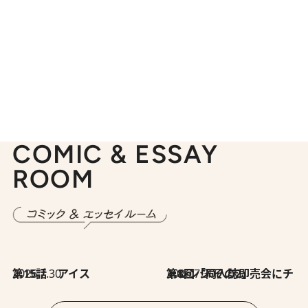
COMIC & ESSAY
ROOM
2026.7.30
第15話 アイス
2026.7.30
第8回「同人誌即売会にチャレンジ その2」