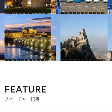
2014.4.6
バウハウスの美学が伝わる世界で最も美しい炭鉱
旅＆お出かけ
2014.4.3
青い案内標識に埋め尽くされたスイスの交通博物館
旅＆お出かけ
2014.3.31
イスラム時代の記憶を伝えるアンダルシアの古都コルドバ
旅＆お出かけ
2014.3.27
イタリア国土の中にある世界最古の共和国 晴れ渡るサンマリノの町歩き
旅＆お出かけ
FEATURE
フィーチャー記事