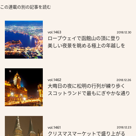
この連載の別の記事を読む
vol.1463
2018.12.30
ロープウェイで函館山の頂に登り
美しい夜景を眺める極上の年越しを
vol.1462
2018.12.26
大晦日の夜に松明の行列が練り歩く
スコットランドで最もにぎやかな通り
vol.1461
2018.12.23
クリスマスマーケットで盛り上がる