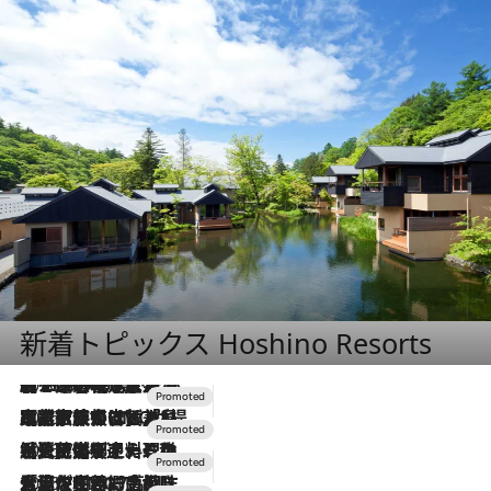
新着トピックス Hoshino Resorts
2026.8.7
【トンボの足水浴】ヒノキの香りに包まれて涼感マックス！約13℃の湧水かけ流しを避暑地「星野温泉 トンボの湯」で体験
2026.7.31
【ホテル帰省】という選択肢をOMOが提案。家族とほどよい距離を保つには「昼は実家、夜は気兼ねなくホテルで！」
2026.7.24
【夏限定ディナーコース】旬を迎える稚鮎や花ズッキーニなどをイタリア・トスカーナの郷土料理の手法で満喫！
2026.7.17
「土佐和ハーブかき氷」がOMO7高知に登場！生姜、山椒、大葉など目にも舌にも涼を呼ぶ郷土の味