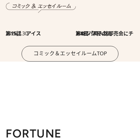
2026.7.30
第15話 アイス
2026.7.30
第8回「同人誌即売会にチャレンジ その2」
コミック＆エッセイルームTOP
FORTUNE