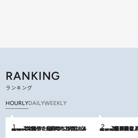
RANKING
ランキング
HOURLY
DAILY
WEEKLY
2026.8.5
【阿川佐和子さんの年とる力】なぜ70代で始めた趣味は“こんなに楽しい”のか？ ピアノ、俳句…スランプに陥っても続けられる“ある秘訣”とは
2026.8.5
【なぜ吉沢亮は「気配を消せる」のか？】興行収入208億の『国宝』を経て挑むミュージカル『ディア・エヴァン・ハンセン』。トップ俳優が舞台上でさらけ出した“孤独”とは