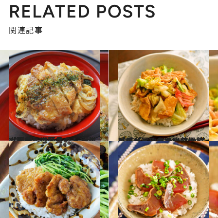
RELATED POSTS
関連記事
2023.10.22
【画像】市販品のトンカツを使えば楽ちん！ 簡単カツ丼
グルメ
2023.5.15
【ボリュームたっぷり丼レシピ】 かにかま入り「キャベツきつね丼」 満足感が得られて胃に優しい！
グルメ