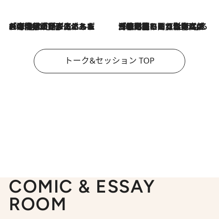
2026.8.3
「今後値上げがあるとすれば…」「リスクがあるのは今年の冬」エネルギー専門家が語る、ホルムズ海峡封鎖が家庭にもたらす“ある心配”
2026.8.3
「住宅建てられない…」「サーチャージ料の高値が続いている」ホルムズ海峡封鎖による影響はいつまで続く？《エネルギー専門家に聞く“どうなる日本の暮らし”》
トーク&セッション TOP
COMIC & ESSAY
ROOM