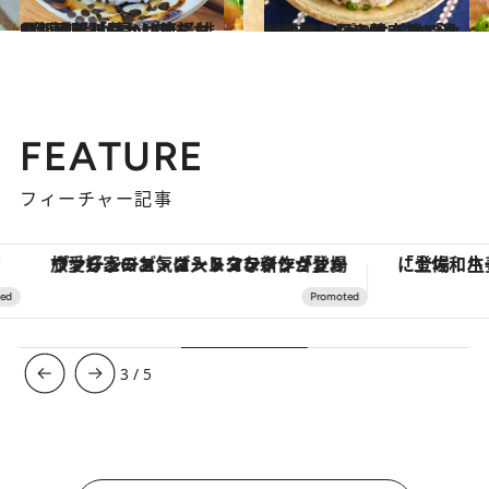
2023.4.28
“冷凍期間が長い肉”をおいしく！「豚ヒレ唐揚げ、豆苗あんかけ丼」 排骨飯に近い味わいでごはんが進む！
グルメ
2023.3.4
【疲れた日の即席丼レシピ】 さっぱりと美味「カツオのたたき丼」 カツオは醤油とバルサミコで漬けに
グルメ
FEATURE
フィーチャー記事
ヴァシュロン・コンスタンタン「オーヴァーシーズ・オートマティック」。旅愛好家のお気に入りコレクションから、ジェンダーレスな新作が登場
3
/
5