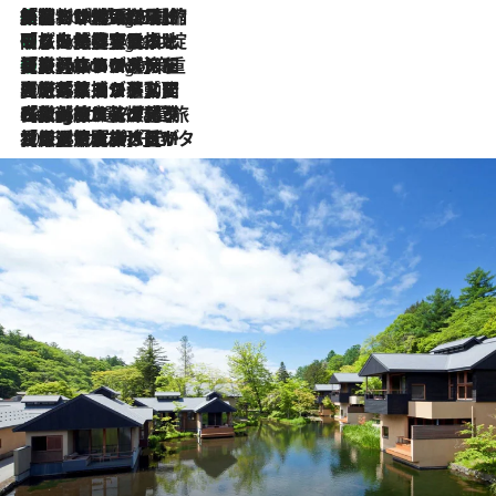
「荷物が増えるほど旅ストレスは増す」美容ジャーナリストがたどり着いた最終結論。“化粧品を劇的に減らす”感動の凝縮美容とは
5 Hours Ago
「旅先には金髪ウィッグを持参」日本と同じメイクでは損してる!? 美容ジャーナリストが提案する“掟破りの旅美容”とは
5 Hours Ago
【厳選旅コスメ】「身軽さ＆UV対策重視！」ヘアアーティストshucoが選んだ夏旅ベストコスメを発表【Mサイズジップ】
5 Hours Ago
2026.8.5
【厳選旅コスメ】国内をあちこち移動する河井菜摘が選んだ夏旅ベストコスメ発表！「リラックスアイテムはマスト」【Mサイズジップ】
2026.8.4
【厳選旅コスメ】「紫外線＆乾燥対策しながらメイク感も！」ヘア＆メイクGeorgeが選んだ夏旅ベストコスメを発表！【Mサイズジップ】
2026.8.3
【厳選旅コスメ】「保湿もタイパ重視！」“サウナ好き”タレント清水みさとが愛用する夏旅ベストコスメを発表！【Mサイズジップ】