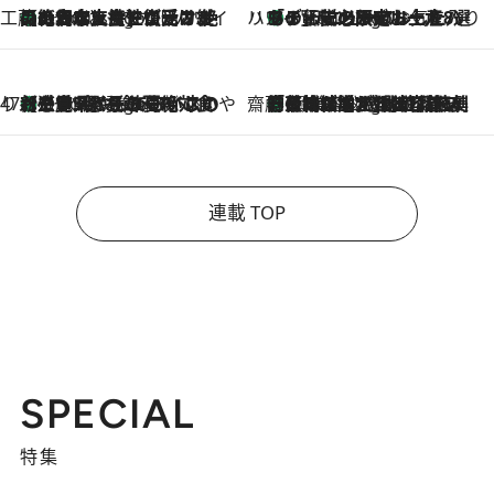
工藤まやのおもてなしハワイ
【ハワイ土産】ローカルの絶大な支持で復活！ 絶品の幻クッキー《元ファンの日本人女性が受け継いだ名店》
5 Hours Ago
ハワイ賢者 リサのお気に入りリスト
あの伝説の限定トートも！ リニューアルした「ディーン＆デルーカ ハワイ」で必須のお土産8選
5 Hours Ago
47都道府県の手みやげ ひんやりスイーツで夏を満喫
【三重県】この夏絶対食べたい 冷やしておいしいおやつ3選 お餅×アイスの新感覚スイーツ
5 Hours Ago
齋藤 薫 美容脳ルネサンス
「荷物が増えるほど旅ストレスは増す」美容ジャーナリストがたどり着いた最終結論。“化粧品を劇的に減らす”感動の凝縮美容とは
5 Hours Ago
連載 TOP
SPECIAL
特集