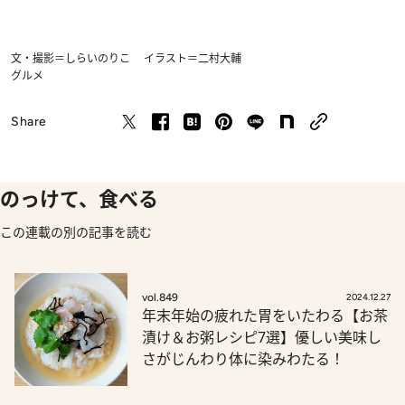
文・撮影＝しらいのりこ イラスト＝二村大輔
グルメ
Share
のっけて、食べる
この連載の別の記事を読む
vol.849
2024.12.27
年末年始の疲れた胃をいたわる【お茶
漬け＆お粥レシピ7選】優しい美味し
さがじんわり体に染みわたる！