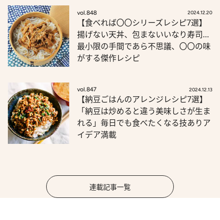
vol.848
2024.12.20
【食べれば〇〇シリーズレシピ7選】
揚げない天丼、包まないいなり寿司…
最小限の手間であら不思議、〇〇の味
がする傑作レシピ
vol.847
2024.12.13
【納豆ごはんのアレンジレシピ7選】
「納豆は炒めると違う美味しさが生ま
れる」毎日でも食べたくなる技ありア
イデア満載
連載記事一覧