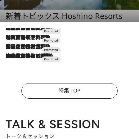
新着トピックス Hoshino Resorts
2026.7.31
【ホテル帰省】という選択肢をOMOが提案。家族とほどよい距離を保つには「昼は実家、夜は気兼ねなくホテルで！」
2026.7.24
【夏限定ディナーコース】旬を迎える稚鮎や花ズッキーニなどをイタリア・トスカーナの郷土料理の手法で満喫！
2026.7.17
「土佐和ハーブかき氷」がOMO7高知に登場！生姜、山椒、大葉など目にも舌にも涼を呼ぶ郷土の味
2026.7.10
NEW OPEN！【界 草津】名湯の地に誕生。趣の異なる2種の温泉と上州ならではの会席・蕎麦割烹など美食を味わう究極の癒やし旅
特集 TOP
TALK & SESSION
トーク＆セッション