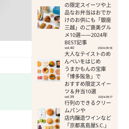
の限定スイーツや上
品なお弁当はおでか
けのお供にも「銀座
三越」のご褒美グル
メ10選――2024年
BEST記事
vol.40
2024.09.18
大人なテイストのめ
んべいをはじめ
うまかもんの宝庫
「博多阪急」で
おすすめ限定スイー
ツ＆弁当10選
vol.39
2024.09.17
行列のできるクリー
ムパンや
店内醸造ワインなど
「京都髙島屋S.C.」