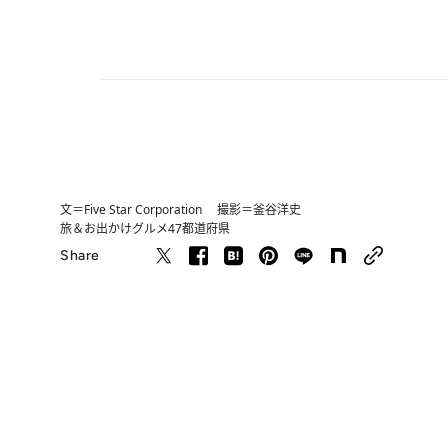
文＝Five Star Corporation 撮影＝釜谷洋史
旅＆お出かけ
グルメ
47都道府県
Share