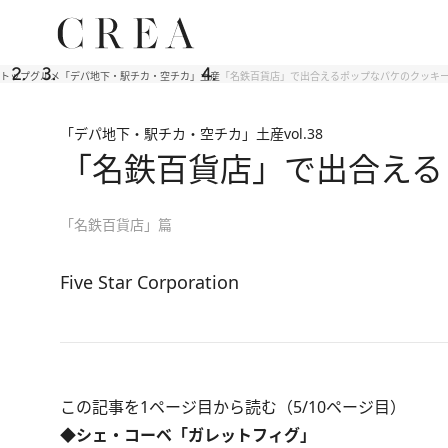
トップ
グルメ
「デパ地下・駅チカ・空チカ」土産
「名鉄百貨店」で出合えるポップなパケのクッキー
「デパ地下・駅チカ・空チカ」土産
vol.38
「名鉄百貨店」で出合える
「名鉄百貨店」篇
Five Star Corporation
この記事を1ページ目から読む（5/10ページ目）
◆シェ・コーベ「ガレットフィグ」