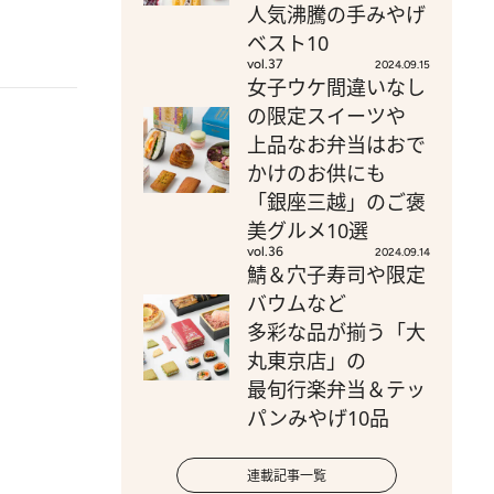
人気沸騰の手みやげ
ベスト10
vol.37
2024.09.15
女子ウケ間違いなし
の限定スイーツや
上品なお弁当はおで
かけのお供にも
「銀座三越」のご褒
美グルメ10選
vol.36
2024.09.14
鯖＆穴子寿司や限定
バウムなど
多彩な品が揃う「大
丸東京店」の
最旬行楽弁当＆テッ
パンみやげ10品
連載記事一覧