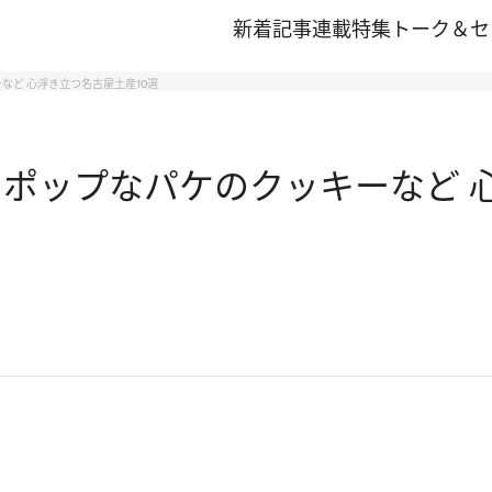
新着記事
連載
特集
トーク＆セ
など 心浮き立つ名古屋土産10選
 ポップなパケのクッキーなど 