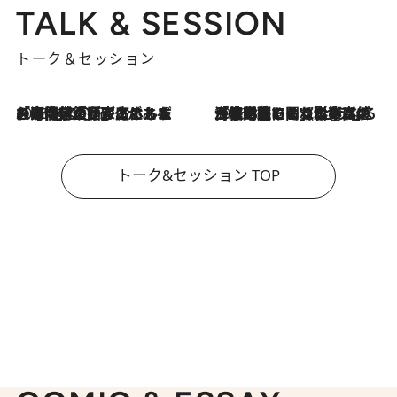
TALK & SESSION
トーク＆セッション
2026.8.3
「今後値上げがあるとすれば…」「リスクがあるのは今年の冬」エネルギー専門家が語る、ホルムズ海峡封鎖が家庭にもたらす“ある心配”
2026.8.3
「住宅建てられない…」「サーチャージ料の高値が続いている」ホルムズ海峡封鎖による影響はいつまで続く？《エネルギー専門家に聞く“どうなる日本の暮らし”》
トーク&セッション TOP