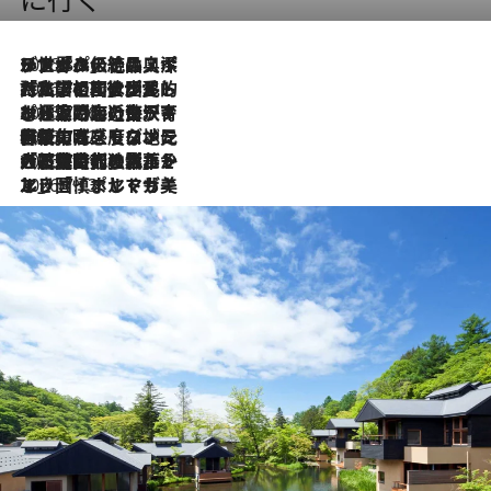
2026.8.8
リスボンの絶品スイーツ「パステル・デ・ナタ」とは？ポルトガル伝統の奥深い世界へ
2026.7.27
「私の祖国はポルトガル語です」国民的詩人フェルナンド・ペソアと、彼が愛した文学の街を歩く
2026.7.26
ポルトガル近海が育む極上の海の幸。キリリと冷えた白ワインと愉しむ、シーフード専門店の贅沢
2026.7.22
伝統の味をモダンに昇華。高感度な地元客が集う、リスボンの最旬ガストロノミー
2026.7.21
大航海時代の栄華から、震災、独裁、そして革命へ。ポルトガル・首都リスボンの石畳に刻まれた「歴史の光と影」
2026.7.13
エッセイ・ヤマザキマリ「慎ましくも美しき国 ポルトガル」