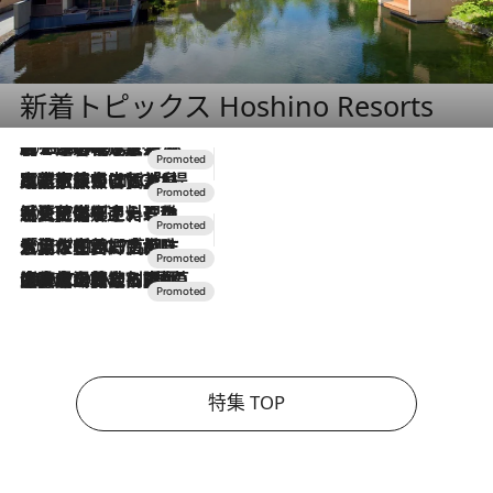
新着トピックス Hoshino Resorts
2026.8.7
【トンボの足水浴】ヒノキの香りに包まれて涼感マックス！約13℃の湧水かけ流しを避暑地「星野温泉 トンボの湯」で体験
2026.7.31
【ホテル帰省】という選択肢をOMOが提案。家族とほどよい距離を保つには「昼は実家、夜は気兼ねなくホテルで！」
2026.7.24
【夏限定ディナーコース】旬を迎える稚鮎や花ズッキーニなどをイタリア・トスカーナの郷土料理の手法で満喫！
2026.7.17
「土佐和ハーブかき氷」がOMO7高知に登場！生姜、山椒、大葉など目にも舌にも涼を呼ぶ郷土の味
2026.7.10
NEW OPEN！【界 草津】名湯の地に誕生。趣の異なる2種の温泉と上州ならではの会席・蕎麦割烹など美食を味わう究極の癒やし旅
特集 TOP