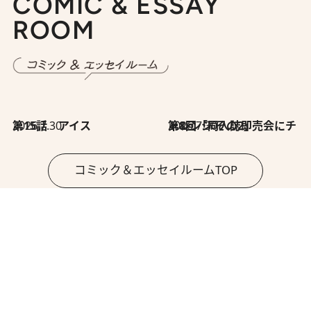
COMIC & ESSAY
ROOM
2026.7.30
第15話 アイス
2026.7.30
第8回「同人誌即売会にチャレンジ その2」
コミック＆エッセイルームTOP