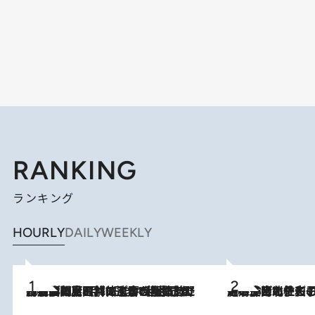
RANKING
ランキング
HOURLY
DAILY
WEEKLY
2026.8.8
「最後に見られてよかった」上野動物園の東園パンダ舎が解体前に特別公開。8月16日まで延長されたパネル展と共に辿る“半世紀”のパンダ飼育《解体工事の図面あり》
2026.8.3
《「文士の子ども被害者の会」発足！》阿川佐和子（72）が語る遠藤周作に北杜夫、劇作家・矢代静一の子どもたちの“文豪プライベート事件簿”