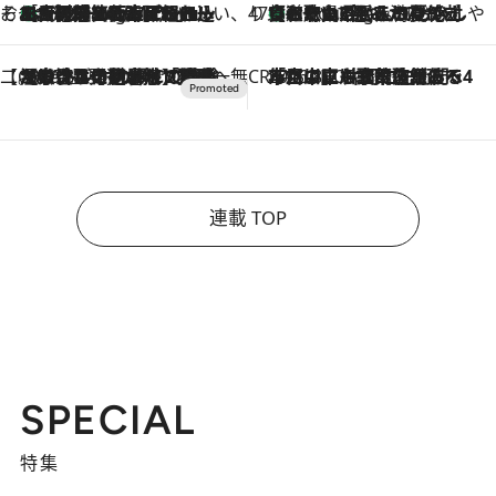
そおだよおこの関西おいしい、おやつ紀行
［大阪府箕面市］一皿一皿目の前で仕上げられる、料理を巧みに組み込んだアシェットデセールコース「ミチル アシェット デセール（Michiru assiette dessert）」
1 Hour Ago
47都道府県の手みやげ ひんやりスイーツで夏を満喫
【和歌山県】この夏絶対食べたい 冷やしておいしいおやつ3選 みかんがごろっと丸ごと入ったジュレ
1 Hour Ago
【CREA×星野リゾート】唯一無二。癒しと発見が待つ場所へ
2026.8.7
【トンボの足水浴】ヒノキの香りに包まれて涼感マックス！約13℃の湧水かけ流しを避暑地「星野温泉 トンボの湯」で体験
CREA'S CHOICE
2026.8.7
「立川にも歌舞伎があるんだよ」 片岡仁左衛門・市川中車ら豪華座組みで4年目の立川立飛歌舞伎へ
連載 TOP
SPECIAL
特集