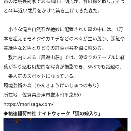
市の環境芸術家である鶴田正明氏が、昔の森を取り戻そう
と40年近い歳月をかけて築き上げてきた森だ。
小さな滝や自然石が絶妙に配置された森の中には、1万
本を超えるモミジやカエデなどの木々が生い茂り、深紅や
黄緑色など色とりどりの紅葉が谷を錦に染める。
敷地内にある『風遊山荘』では、漆塗りのテーブルに紅
葉が写り込む幻想的な写真が撮影でき、SNSでも話題の、
一番人気のスポットになっている。
環境芸術の森（かんきょうげいじゅつのもり）
所在地 佐賀県唐津市厳木町平之667
https://morisaga.com/
◆祐徳稲荷神社 ナイトウォーク「狐の嫁入り」