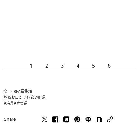
1
2
3
4
5
6
文＝CREA編集部
旅＆お出かけ
47都道府県
#絶景
#佐賀県
Share