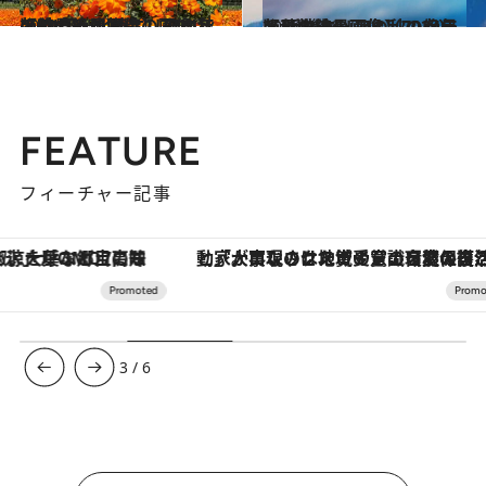
2024.10.5
【秋の絶景画像】2024年版 中部・北陸エリアの秋の絶景＆風物詩の画像（90点）
旅＆お出かけ
2024.10.6
【秋の絶景画像】2024年版 近畿エリアの秋の絶景＆風物詩の画像（70点）
旅＆お出かけ
FEATURE
フィーチャー記事
「大事なのは地域の意識を変えること」。ロレックス賞受賞の自然保護活動家が実現させたナイジェリアの自然環境の復活
【夏限定ディナーコース】旬を迎
3
/
6