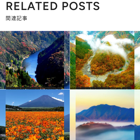
RELATED POSTS
関連記事
2024.10.12
【秋の絶景画像】2024年版 九州・沖縄エリアの秋の絶景＆風物詩の画像（80点）
旅＆お出かけ
2024.10.8
【秋の絶景画像】2024年版 四国エリアの秋の絶景＆風物詩の画像（40点）
旅＆お出かけ