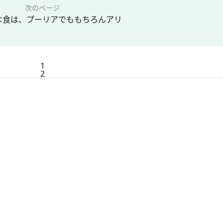
次のページ
な食は、プーリアでももちろんアリ
1
2