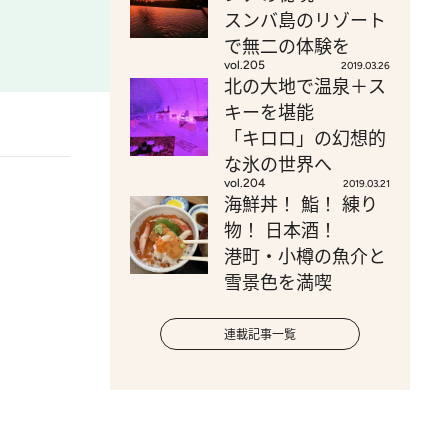
スンバ島のリゾート
で無二の体験を
vol.205
2019.03.26
北の大地で温泉＋ス
キーを堪能
「キロロ」の幻想的
な氷の世界へ
vol.204
2019.03.21
海鮮丼！ 鮨！ 練り
物！ 日本酒！
港町・小樽の魚介と
雪景色を満喫
連載記事一覧