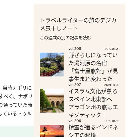
トラベルライターの旅のデジカ
メ虫干しノート
この連載の別の記事を読む
vol.208
2019.05.21
野ざらしになってい
た湯河原の名宿
「富士屋旅館」が見
事生まれ変わった
vol.207
2019.04.30
、当時ナポリに
イスラム文化が薫る
すべく、ナポリ
スペイン北東部へ
り通っていた時
アラゴン州の旅はエ
しているトゥル
キゾティック！
vol.206
2019.04.16
精霊が宿るインドネ
シアの秘境