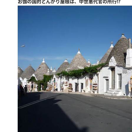
お伽の国的とんがり屋根は、中世悪代官の所行!?