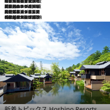
2026.8.6
「旅先には金髪ウィッグを持参」日本と同じメイクでは損してる!? 美容ジャーナリストが提案する“掟破りの旅美容”とは
2026.8.6
【厳選旅コスメ】「身軽さ＆UV対策重視！」ヘアアーティストshucoが選んだ夏旅ベストコスメを発表【Mサイズジップ】
2026.8.5
【厳選旅コスメ】国内をあちこち移動する河井菜摘が選んだ夏旅ベストコスメ発表！「リラックスアイテムはマスト」【Mサイズジップ】
2026.8.4
【厳選旅コスメ】「紫外線＆乾燥対策しながらメイク感も！」ヘア＆メイクGeorgeが選んだ夏旅ベストコスメを発表！【Mサイズジップ】
新着トピックス Hoshino Resorts