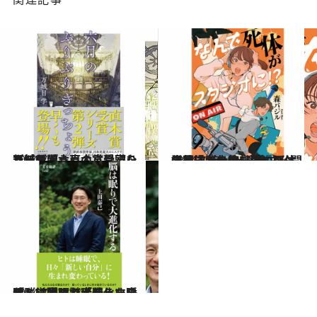
2024.7.6
万城目学、直木賞受賞シリーズ『六月のぶりぶりぎっちょう』より冒頭を無料公開
カルチャー
2024.7.7
生放送で大物俳優の死体発見!? 森バジル『なんで死体がスタジオに!?』話題沸騰の第1章全文公開
カルチャー
2024.7.5
ヒトは睡眠で「新しい自分」に生まれ変わる 睡眠と覚醒の謎に迫った『脳は眠りで大進化する』
カルチャー