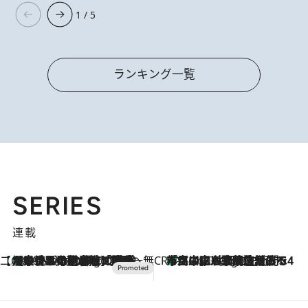
1 / 5
ランキング一覧
SERIES
連載
【CREA×星野リゾート】唯一無二。癒しと発見が待つ場所へ
【トンボの足水浴】ヒノキの香りに包まれて涼感マックス！約13℃の湧水かけ流しを避暑地「星野温泉 トンボの湯」で体験
16 Minutes Ago
CREA'S CHOICE
「立川にも歌舞伎があるんだよ」 片岡仁左衛門・市川中車ら豪華座組みで4年目の立川立飛歌舞伎へ
2 Hours Ago