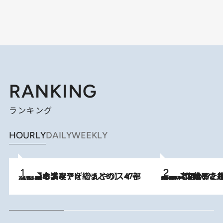
RANKING
ランキング
HOURLY
DAILY
WEEKLY
2026.8.5
【西日本エリアを総まとめ】 47都道府県の手みやげ ひんやりスイーツで夏を満喫
2026.8.5
【阿川佐和子さんの年とる力】なぜ70代で始めた趣味は“こんなに楽しい”のか？ ピアノ、俳句…スランプに陥っても続けられる“ある秘訣”とは