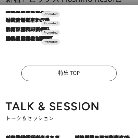
2026.7.31
【ホテル帰省】という選択肢をOMOが提案。家族とほどよい距離を保つには「昼は実家、夜は気兼ねなくホテルで！」
2026.7.24
【夏限定ディナーコース】旬を迎える稚鮎や花ズッキーニなどをイタリア・トスカーナの郷土料理の手法で満喫！
2026.7.17
「土佐和ハーブかき氷」がOMO7高知に登場！生姜、山椒、大葉など目にも舌にも涼を呼ぶ郷土の味
2026.7.10
NEW OPEN！【界 草津】名湯の地に誕生。趣の異なる2種の温泉と上州ならではの会席・蕎麦割烹など美食を味わう究極の癒やし旅
特集 TOP
TALK & SESSION
トーク＆セッション
2026.8.3
「今後値上げがあるとすれば…」「リスクがあるのは今年の冬」エネルギー専門家が語る、ホルムズ海峡封鎖が家庭にもたらす“ある心配”
2026.8.3
「住宅建てられない…」「サーチャージ料の高値が続いている」ホルムズ海峡封鎖による影響はいつまで続く？《エネルギー専門家に聞く“どうなる日本の暮らし”》