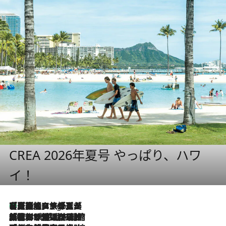
CREA 2026年夏号 やっぱり、ハワ
イ！
【厳選旅コスメ】「多機能アイテムがメイン！」旅好き美容エディターが選んだ夏旅ベストコスメを発表【Mサイズジップ】
2 Hours Ago
2026.8.6
「荷物が増えるほど旅ストレスは増す」美容ジャーナリストがたどり着いた最終結論。“化粧品を劇的に減らす”感動の凝縮美容とは