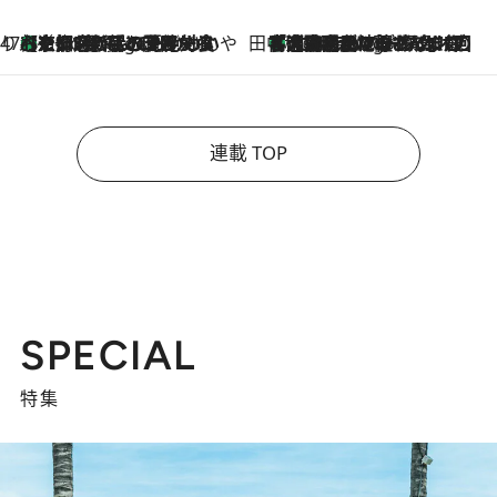
47都道府県の手みやげ ひんやりスイーツで夏を満喫
【京都府】この夏絶対食べたい 冷やしておいしいおやつ3選 ひと口目から心を掴む新緑のテリーヌ
2 Hours Ago
田中稲の勝手に再ブーム
「湘南乃風に憧れて」観客大盛上がりの“タオル回し”に、ラッパー顔負けの高速歌唱まで…さだまさし（74）のアグレッシブすぎる現在地
7 Hours Ago
連載 TOP
SPECIAL
特集