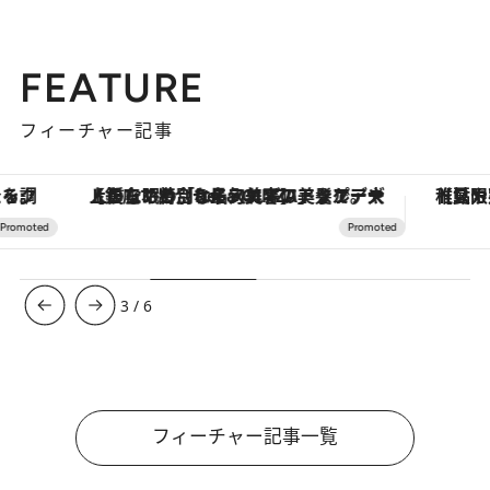
FEATURE
フィーチャー記事
【銀座で出合う最旬美容】美髪ケアや上質な眠り…セルフケアのアップデートから、特別な名入れギフトまで。大人のための「ReFa GINZA」クルーズ
【夏限定ディナーコース】旬を迎
3
/
6
フィーチャー記事一覧