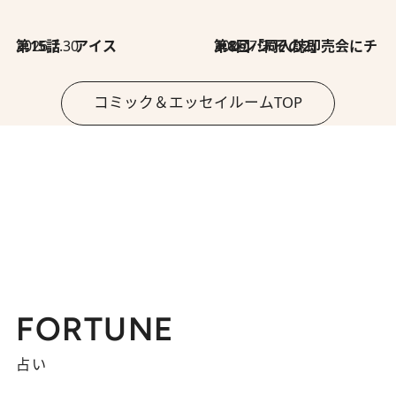
2026.7.30
第15話 アイス
2026.7.30
第8回「同人誌即売会にチャレンジ その2」
コミック＆エッセイルームTOP
FORTUNE
占い