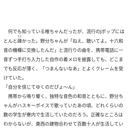
何でも知っている椎ちゃんだったが、流行のJポップには
うと
とんと
疎
かった。野分ちゃんが「ねえ、聴いてよ。十六和
音の機種に交換したんだ」と流行りの曲を、携帯電話に一
音ずつ手打ち入力した自作の着メロを披露しても、どこま
でも反応が薄く、「つまんないなあ」とよくクレームを受
けていた。
「自分を信じてゆくのだぴょ～ん」
携帯から鳴り響く、独特な音色の和音とともに、野分ち
ゃんがハスキーボイスで歌っていたあの頃、どれくらいの
数の学生が寮内で生活していたのだろう。正確なところは
わからないが、東西の建物合わせて百数十人が生活してい