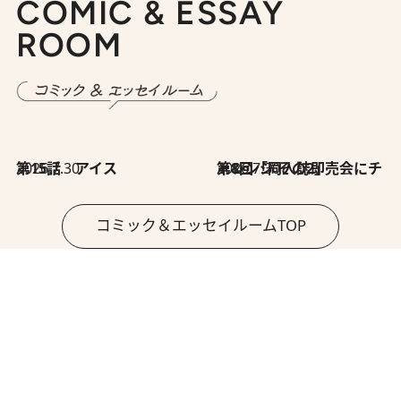
COMIC & ESSAY
ROOM
2026.7.30
第15話 アイス
2026.7.30
第8回「同人誌即売会にチャレンジ その2」
コミック＆エッセイルームTOP