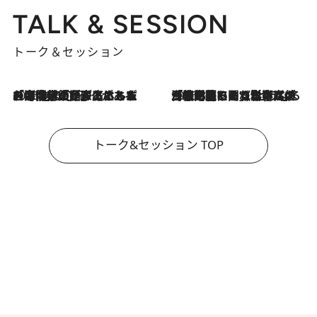
TALK & SESSION
トーク＆セッション
2026.8.3
「今後値上げがあるとすれば…」「リスクがあるのは今年の冬」エネルギー専門家が語る、ホルムズ海峡封鎖が家庭にもたらす“ある心配”
2026.8.3
「住宅建てられない…」「サーチャージ料の高値が続いている」ホルムズ海峡封鎖による影響はいつまで続く？《エネルギー専門家に聞く“どうなる日本の暮らし”》
トーク&セッション TOP