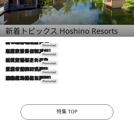
新着トピックス Hoshino Resorts
2026.8.7
【トンボの足水浴】ヒノキの香りに包まれて涼感マックス！約13℃の湧水かけ流しを避暑地「星野温泉 トンボの湯」で体験
2026.7.31
【ホテル帰省】という選択肢をOMOが提案。家族とほどよい距離を保つには「昼は実家、夜は気兼ねなくホテルで！」
2026.7.24
【夏限定ディナーコース】旬を迎える稚鮎や花ズッキーニなどをイタリア・トスカーナの郷土料理の手法で満喫！
2026.7.17
「土佐和ハーブかき氷」がOMO7高知に登場！生姜、山椒、大葉など目にも舌にも涼を呼ぶ郷土の味
2026.7.10
NEW OPEN！【界 草津】名湯の地に誕生。趣の異なる2種の温泉と上州ならではの会席・蕎麦割烹など美食を味わう究極の癒やし旅
特集 TOP