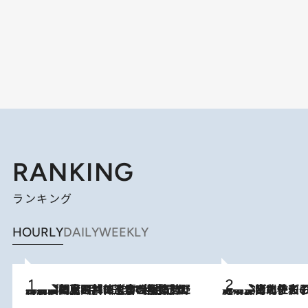
RANKING
ランキング
HOURLY
DAILY
WEEKLY
2026.8.8
「最後に見られてよかった」上野動物園の東園パンダ舎が解体前に特別公開。8月16日まで延長されたパネル展と共に辿る“半世紀”のパンダ飼育《解体工事の図面あり》
2026.8.3
《「文士の子ども被害者の会」発足！》阿川佐和子（72）が語る遠藤周作に北杜夫、劇作家・矢代静一の子どもたちの“文豪プライベート事件簿”