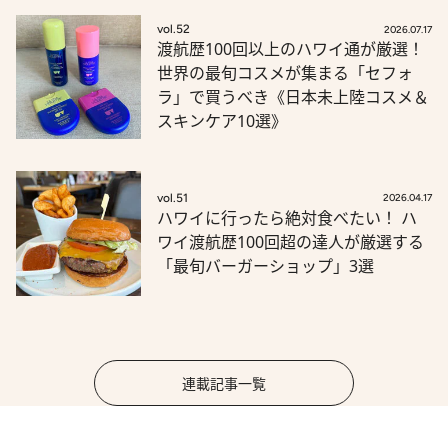
vol.52
2026.07.17
渡航歴100回以上のハワイ通が厳選！
世界の最旬コスメが集まる「セフォ
ラ」で買うべき《日本未上陸コスメ＆
スキンケア10選》
vol.51
2026.04.17
ハワイに行ったら絶対食べたい！ ハ
ワイ渡航歴100回超の達人が厳選する
「最旬バーガーショップ」3選
連載記事一覧