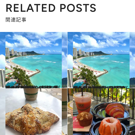
RELATED POSTS
関連記事
2023.12.15
ブランニューハワイを楽しみ尽くす 4泊6日コスパgoodな大人旅・前篇 グルメや買い物、絶景も見逃せない！
旅＆お出かけ
2023.12.22
ブランニューハワイを楽しみ尽くす 4泊6日コスパgoodな大人旅・後篇 観光もグルメも賢く欲張りに！
旅＆お出かけ