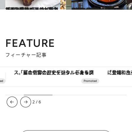
2023.10.31
【2023年ハワイのパンリスト】素材で選ぶ？ カラフルさ重視？ ハワイ賢者が選ぶ絶品パンが大集合
旅＆お出かけ
2023.3.13
ネクストハワイ旅行で行きたい 名門ホテル直営の2大ベーカリーを ハワイの達人が徹底解剖！
旅＆お出かけ
FEATURE
フィーチャー記事
「土佐和ハーブかき氷」がOMO7高知に登場！生姜、山椒、大葉など目にも舌にも涼を呼ぶ郷土の味
3
/
6