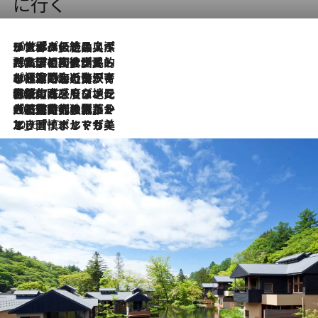
に行く
2026.8.8
リスボンの絶品スイーツ「パステル・デ・ナタ」とは？ポルトガル伝統の奥深い世界へ
2026.7.27
「私の祖国はポルトガル語です」国民的詩人フェルナンド・ペソアと、彼が愛した文学の街を歩く
2026.7.26
ポルトガル近海が育む極上の海の幸。キリリと冷えた白ワインと愉しむ、シーフード専門店の贅沢
2026.7.22
伝統の味をモダンに昇華。高感度な地元客が集う、リスボンの最旬ガストロノミー
2026.7.21
大航海時代の栄華から、震災、独裁、そして革命へ。ポルトガル・首都リスボンの石畳に刻まれた「歴史の光と影」
2026.7.13
エッセイ・ヤマザキマリ「慎ましくも美しき国 ポルトガル」