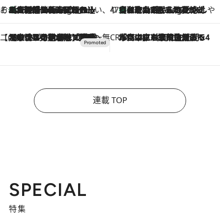
そおだよおこの関西おいしい、おやつ紀行
［大阪府箕面市］一皿一皿目の前で仕上げられる、料理を巧みに組み込んだアシェットデセールコース「ミチル アシェット デセール（Michiru assiette dessert）」
47 Minutes Ago
47都道府県の手みやげ ひんやりスイーツで夏を満喫
【和歌山県】この夏絶対食べたい 冷やしておいしいおやつ3選 みかんがごろっと丸ごと入ったジュレ
47 Minutes Ago
【CREA×星野リゾート】唯一無二。癒しと発見が待つ場所へ
2026.8.7
【トンボの足水浴】ヒノキの香りに包まれて涼感マックス！約13℃の湧水かけ流しを避暑地「星野温泉 トンボの湯」で体験
CREA'S CHOICE
2026.8.7
「立川にも歌舞伎があるんだよ」 片岡仁左衛門・市川中車ら豪華座組みで4年目の立川立飛歌舞伎へ
連載 TOP
SPECIAL
特集