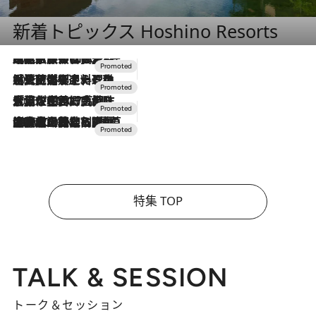
新着トピックス Hoshino Resorts
2026.7.31
【ホテル帰省】という選択肢をOMOが提案。家族とほどよい距離を保つには「昼は実家、夜は気兼ねなくホテルで！」
2026.7.24
【夏限定ディナーコース】旬を迎える稚鮎や花ズッキーニなどをイタリア・トスカーナの郷土料理の手法で満喫！
2026.7.17
「土佐和ハーブかき氷」がOMO7高知に登場！生姜、山椒、大葉など目にも舌にも涼を呼ぶ郷土の味
2026.7.10
NEW OPEN！【界 草津】名湯の地に誕生。趣の異なる2種の温泉と上州ならではの会席・蕎麦割烹など美食を味わう究極の癒やし旅
特集 TOP
TALK & SESSION
トーク＆セッション