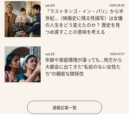
vol.24
2025.08.30
『ラストタンゴ・イン・パリ』から半
世紀…〈映画史に残る性描写〉は女優
の人生をどう変えたのか？ 歴史を見
つめ直すことの意味を考える
vol.23
2025.07.27
年齢や家庭環境が違っても…地方から
大都会に出てきた“名前のない女性た
ち”の親密な関係性
連載記事一覧