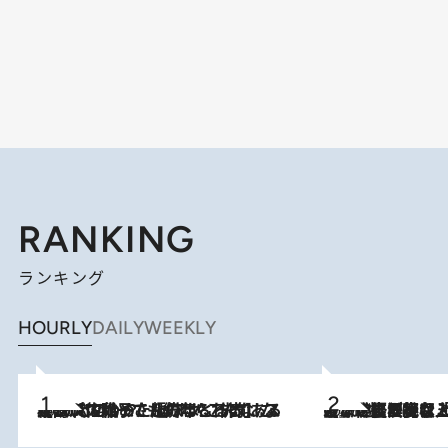
RANKING
ランキング
HOURLY
DAILY
WEEKLY
2026.8.5
【阿川佐和子さんの年とる力】なぜ70代で始めた趣味は“こんなに楽しい”のか？ ピアノ、俳句…スランプに陥っても続けられる“ある秘訣”とは
2026.8.5
【なぜ吉沢亮は「気配を消せる」のか？】興行収入208億の『国宝』を経て挑むミュージカル『ディア・エヴァン・ハンセン』。トップ俳優が舞台上でさらけ出した“孤独”とは