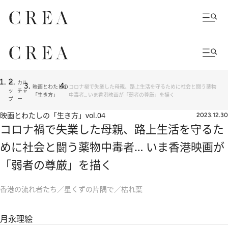
ト
カル
映画とわたしの
コロナ禍で失業した母親、路上生活を守るために社会と闘う薬物
ッ
チャ
「生き方」
中毒者… いま香港映画が「弱者の尊厳」を描く
プ
ー
映画とわたしの「生き方」
vol.04
2023.12.30
コロナ禍で失業した母親、路上生活を守るた
めに社会と闘う薬物中毒者… いま香港映画が
「弱者の尊厳」を描く
香港の流れ者たち／星くずの片隅で／枯れ葉
月永理絵