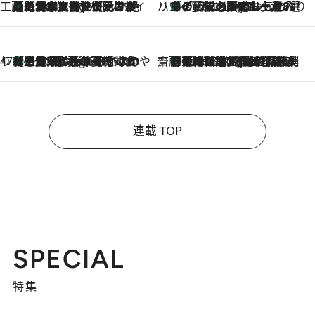
工藤まやのおもてなしハワイ
【ハワイ土産】ローカルの絶大な支持で復活！ 絶品の幻クッキー《元ファンの日本人女性が受け継いだ名店》
7 Hours Ago
ハワイ賢者 リサのお気に入りリスト
あの伝説の限定トートも！ リニューアルした「ディーン＆デルーカ ハワイ」で必須のお土産8選
7 Hours Ago
47都道府県の手みやげ ひんやりスイーツで夏を満喫
【三重県】この夏絶対食べたい 冷やしておいしいおやつ3選 お餅×アイスの新感覚スイーツ
7 Hours Ago
齋藤 薫 美容脳ルネサンス
「荷物が増えるほど旅ストレスは増す」美容ジャーナリストがたどり着いた最終結論。“化粧品を劇的に減らす”感動の凝縮美容とは
7 Hours Ago
連載 TOP
SPECIAL
特集