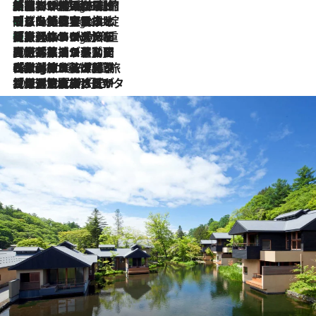
「荷物が増えるほど旅ストレスは増す」美容ジャーナリストがたどり着いた最終結論。“化粧品を劇的に減らす”感動の凝縮美容とは
7 Hours Ago
「旅先には金髪ウィッグを持参」日本と同じメイクでは損してる!? 美容ジャーナリストが提案する“掟破りの旅美容”とは
7 Hours Ago
【厳選旅コスメ】「身軽さ＆UV対策重視！」ヘアアーティストshucoが選んだ夏旅ベストコスメを発表【Mサイズジップ】
7 Hours Ago
2026.8.5
【厳選旅コスメ】国内をあちこち移動する河井菜摘が選んだ夏旅ベストコスメ発表！「リラックスアイテムはマスト」【Mサイズジップ】
2026.8.4
【厳選旅コスメ】「紫外線＆乾燥対策しながらメイク感も！」ヘア＆メイクGeorgeが選んだ夏旅ベストコスメを発表！【Mサイズジップ】
2026.8.3
【厳選旅コスメ】「保湿もタイパ重視！」“サウナ好き”タレント清水みさとが愛用する夏旅ベストコスメを発表！【Mサイズジップ】