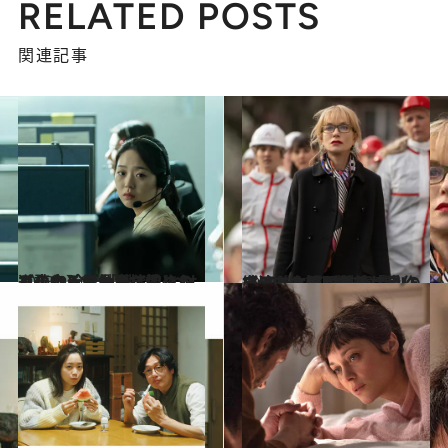
RELATED POSTS
関連記事
2023.9.10
【このシリーズを初めから読む】労働を搾取されてしまう少女と、信じる道を歩み、仕事に辿りつく少女 今、「働く」とはどういうことか
カルチャー
2023.10.24
【#2】レイプ被害者へのゾッとする眼差し「自作自演」と疑われても闘い続けた女性が最後に手にする“救い”とは
カルチャー