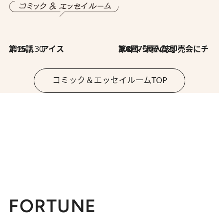
2026.7.30
第15話 アイス
2026.7.30
第8回「同人誌即売会にチャレンジ その2」
コミック＆エッセイルームTOP
FORTUNE