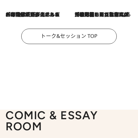
2026.8.3
「今後値上げがあるとすれば…」「リスクがあるのは今年の冬」エネルギー専門家が語る、ホルムズ海峡封鎖が家庭にもたらす“ある心配”
2026.8.3
「住宅建てられない…」「サーチャージ料の高値が続いている」ホルムズ海峡封鎖による影響はいつまで続く？《エネルギー専門家に聞く“どうなる日本の暮らし”》
トーク&セッション TOP
COMIC & ESSAY
ROOM