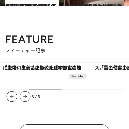
2023.11.30
【#3】多様性の時代にこそ見失う「どう生きるか？」の答えは、他人との“共同生活”にヒントがあるかも
カルチャー
2023.9.14
マリオン・コティヤールの最新作 『私の大嫌いな弟へ』は愛と憎しみの 複雑な関係を描いた“家族の物語”
カルチャー
FEATURE
フィーチャー記事
「星のや富士」でデジタルデトックス。冨士信仰の歴史を辿り、心身を調える。
ヴァシュロン・コンスタンタン
3
/
5