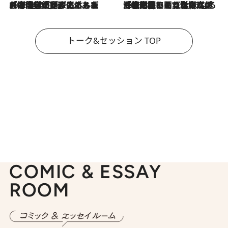
2026.8.3
「今後値上げがあるとすれば…」「リスクがあるのは今年の冬」エネルギー専門家が語る、ホルムズ海峡封鎖が家庭にもたらす“ある心配”
2026.8.3
「住宅建てられない…」「サーチャージ料の高値が続いている」ホルムズ海峡封鎖による影響はいつまで続く？《エネルギー専門家に聞く“どうなる日本の暮らし”》
トーク&セッション TOP
COMIC & ESSAY
ROOM