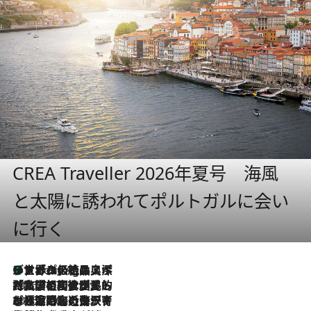
CREA Traveller 2026年夏号 海風
と太陽に誘われてポルトガルに会い
に行く
リスボンの絶品スイーツ「パステル・デ・ナタ」とは？ポルトガル伝統の奥深い世界へ
1 Hour Ago
2026.7.27
「私の祖国はポルトガル語です」国民的詩人フェルナンド・ペソアと、彼が愛した文学の街を歩く
2026.7.26
ポルトガル近海が育む極上の海の幸。キリリと冷えた白ワインと愉しむ、シーフード専門店の贅沢