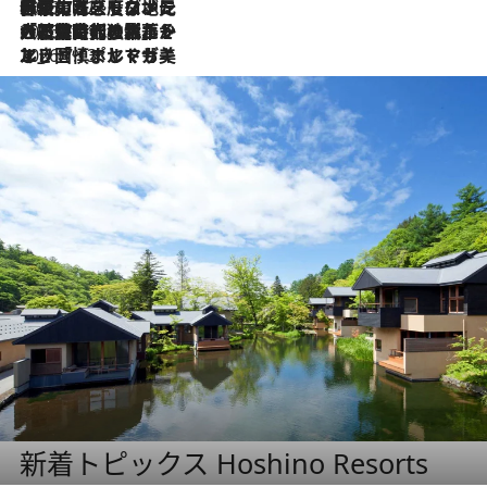
2026.7.22
伝統の味をモダンに昇華。高感度な地元客が集う、リスボンの最旬ガストロノミー
2026.7.21
大航海時代の栄華から、震災、独裁、そして革命へ。ポルトガル・首都リスボンの石畳に刻まれた「歴史の光と影」
2026.7.13
エッセイ・ヤマザキマリ「慎ましくも美しき国 ポルトガル」
新着トピックス Hoshino Resorts