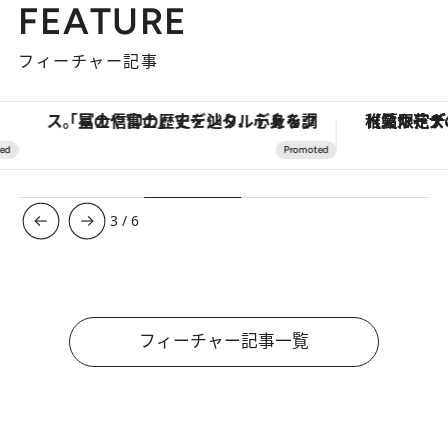
FEATURE
フィーチャー記事
「星のや富士」でデジタルデトックス。冨士信仰の歴史を辿り、心身を調える。
【夏限定ディナーコース】旬を迎
3
/
6
フィーチャー記事一覧