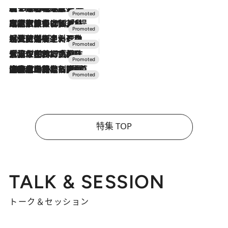
【トンボの足水浴】ヒノキの香りに包まれて涼感マックス！約13℃の湧水かけ流しを避暑地「星野温泉 トンボの湯」で体験
2026.8.7
2026.7.31
【ホテル帰省】という選択肢をOMOが提案。家族とほどよい距離を保つには「昼は実家、夜は気兼ねなくホテルで！」
2026.7.24
【夏限定ディナーコース】旬を迎える稚鮎や花ズッキーニなどをイタリア・トスカーナの郷土料理の手法で満喫！
2026.7.17
「土佐和ハーブかき氷」がOMO7高知に登場！生姜、山椒、大葉など目にも舌にも涼を呼ぶ郷土の味
2026.7.10
NEW OPEN！【界 草津】名湯の地に誕生。趣の異なる2種の温泉と上州ならではの会席・蕎麦割烹など美食を味わう究極の癒やし旅
特集 TOP
TALK & SESSION
トーク＆セッション