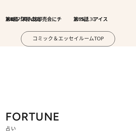
2026.7.30
第8回「同人誌即売会にチャレンジ その2」
2026.7.30
第15話 アイス
コミック＆エッセイルームTOP
FORTUNE
占い