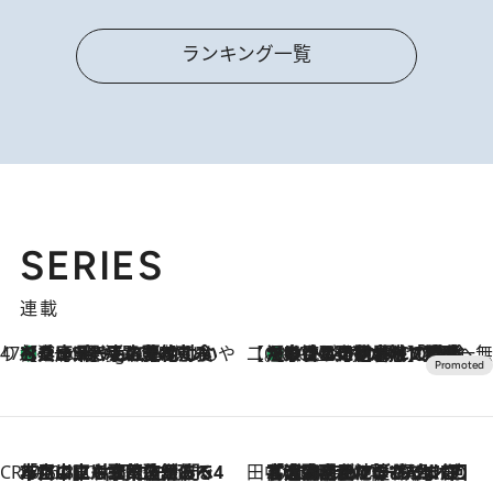
ランキング一覧
SERIES
連載
47都道府県の手みやげ ひんやりスイーツで夏を満喫
【兵庫県】この夏絶対食べたい 冷やしておいしいおやつ3選 淡路島の恵みをジェラートに集約
1 Hour Ago
【CREA×星野リゾート】唯一無二。癒しと発見が待つ場所へ
【トンボの足水浴】ヒノキの香りに包まれて涼感マックス！約13℃の湧水かけ流しを避暑地「星野温泉 トンボの湯」で体験
2026.8.7
CREA'S CHOICE
2026.8.7
「立川にも歌舞伎があるんだよ」 片岡仁左衛門・市川中車ら豪華座組みで4年目の立川立飛歌舞伎へ
田中稲の勝手に再ブーム
2026.8.7
「湘南乃風に憧れて」観客大盛上がりの“タオル回し”に、ラッパー顔負けの高速歌唱まで…さだまさし（74）のアグレッシブすぎる現在地