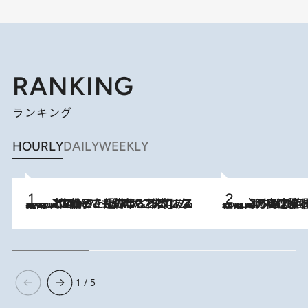
RANKING
ランキング
HOURLY
DAILY
WEEKLY
2026.8.5
【阿川佐和子さんの年とる力】なぜ70代で始めた趣味は“こんなに楽しい”のか？ ピアノ、俳句…スランプに陥っても続けられる“ある秘訣”とは
2026.8.7
「湘南乃風に憧れて」観客大盛上がりの“タオル回し”に、ラッパー顔負けの高速歌唱まで…さだまさし（74）のアグレッシブすぎる現在地
1 / 5