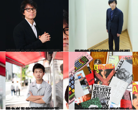
2023.11.15
「鶏スープの様な映画を提供したい」 国民的俳優に昇りつめたダヨ・ウォンが語るキャリアと香港映画界の未来
カルチャー
2023.11.15
坂元裕二「時代に合わせるのではなく時代に必要なものをつくりたい」Netflix第一作に込めた思い
カルチャー
2023.11.17
観る者を“どアホウ”にするカルト映画が話題に！ インディーズ映画界で下剋上を狙う、小野峻志監督
カルチャー
2023.7.14
大島依提亜さんと映画の余談。 第1話 映画『Pearl パール』の パンフができるまで
カルチャー