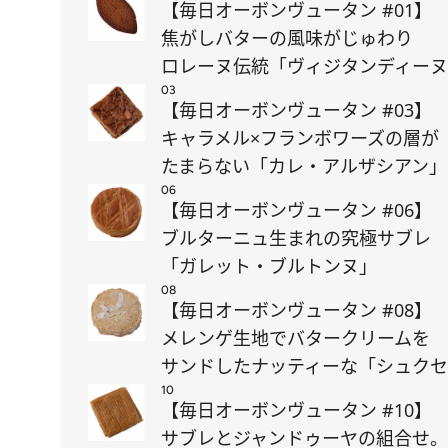
【毎日オーボンヴュータン #01】
焦がしバターの風味がじゅわり
ロレーヌ伝統「ヴィジタンディー
03
【毎日オーボンヴュータン #03】
キャラメル×フランボワーズの層が
たまらない「カレ・アルザシアン」
06
【毎日オーボンヴュータン #06】
ブルターニュ生まれの究極サブレ
「ガレット・ブルトンヌ」
08
【毎日オーボンヴュータン #08】
メレンゲ生地でバタークリームを
サンドしたナッティーな「シュク
10
【毎日オーボンヴュータン #10】
サブレとジャンドゥーヤの組合せ。