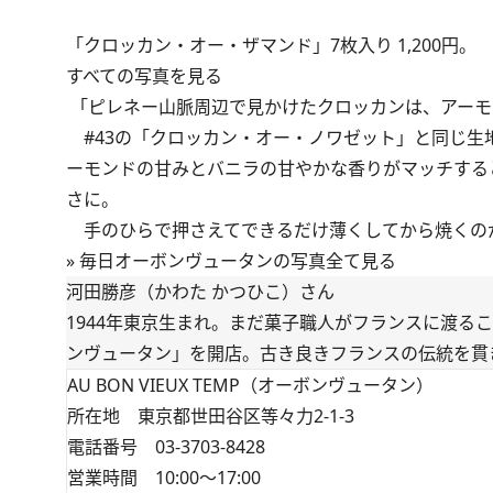
「クロッカン・オー・ザマンド」7枚入り 1,200円。
すべての写真を見る
「ピレネー山脈周辺で見かけたクロッカンは、アーモ
#43
の「クロッカン・オー・ノワゼット」と同じ生
ーモンドの甘みとバニラの甘やかな香りがマッチする
さに。
手のひらで押さえてできるだけ薄くしてから焼くのが
»
毎日オーボンヴュータンの写真全て見る
河田勝彦（かわた かつひこ）さん
1944年東京生まれ。まだ菓子職人がフランスに渡る
ンヴュータン」を開店。古き良きフランスの伝統を貫
AU BON VIEUX TEMP（オーボンヴュータン）
所在地 東京都世田谷区等々力2-1-3
電話番号 03-3703-8428
営業時間 10:00～17:00