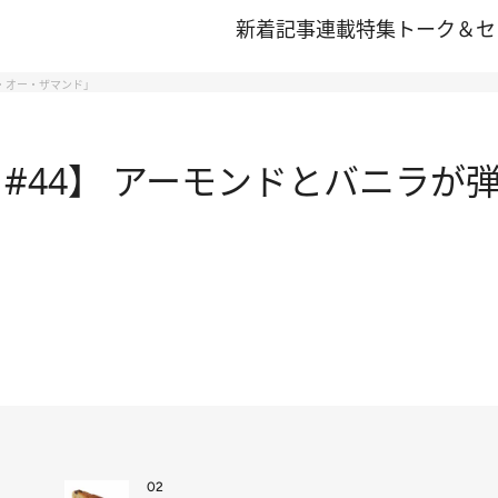
新着記事
連載
特集
トーク＆セ
ン・オー・ザマンド」
#44】 アーモンドとバニラが
02