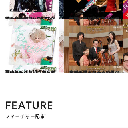
2013.11.27
Honey L Daysとヒロイズムの盟友ならではの化学反応
カルチャー
2013.12.17
超絶技巧ピアニストと若き天才指揮者の新世代最強タッグ
カルチャー
2013.10.24
きゃりーぱみゅぱみゅをグローバルな視点から考察する
カルチャー
2013.10.22
東京が誇るクラシックの名所が生んだ若き俊英アンサンブル
カルチャー
FEATURE
フィーチャー記事