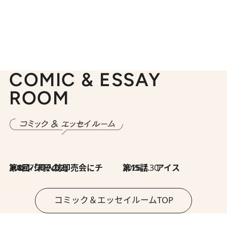
COMIC & ESSAY
ROOM
2026.7.30
第8回「同人誌即売会にチャレンジ その2」
2026.7.30
第15話 アイス
コミック＆エッセイルームTOP