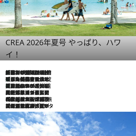
CREA 2026年夏号 やっぱり、ハワ
イ！
「荷物が増えるほど旅ストレスは増す」美容ジャーナリストがたどり着いた最終結論。“化粧品を劇的に減らす”感動の凝縮美容とは
2026.8.6
「旅先には金髪ウィッグを持参」日本と同じメイクでは損してる!? 美容ジャーナリストが提案する“掟破りの旅美容”とは
2026.8.6
【厳選旅コスメ】「身軽さ＆UV対策重視！」ヘアアーティストshucoが選んだ夏旅ベストコスメを発表【Mサイズジップ】
2026.8.6
2026.8.5
【厳選旅コスメ】国内をあちこち移動する河井菜摘が選んだ夏旅ベストコスメ発表！「リラックスアイテムはマスト」【Mサイズジップ】
2026.8.4
【厳選旅コスメ】「紫外線＆乾燥対策しながらメイク感も！」ヘア＆メイクGeorgeが選んだ夏旅ベストコスメを発表！【Mサイズジップ】
2026.8.3
【厳選旅コスメ】「保湿もタイパ重視！」“サウナ好き”タレント清水みさとが愛用する夏旅ベストコスメを発表！【Mサイズジップ】