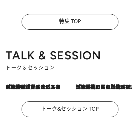
特集 TOP
TALK & SESSION
トーク＆セッション
2026.8.3
「今後値上げがあるとすれば…」「リスクがあるのは今年の冬」エネルギー専門家が語る、ホルムズ海峡封鎖が家庭にもたらす“ある心配”
2026.8.3
「住宅建てられない…」「サーチャージ料の高値が続いている」ホルムズ海峡封鎖による影響はいつまで続く？《エネルギー専門家に聞く“どうなる日本の暮らし”》
トーク&セッション TOP