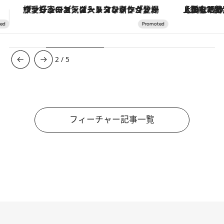
【銀座で出合う最旬美容】美髪ケアや上質な眠り…セルフケアのアップデートから、特別な名入れギフトまで。大人のための「ReFa GINZA」クルーズ
【夏限定ディナーコース】旬を迎
3
/
5
フィーチャー記事一覧