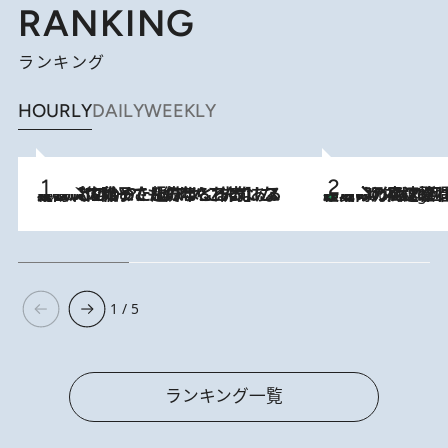
RANKING
ランキング
HOURLY
DAILY
WEEKLY
2026.8.5
【阿川佐和子さんの年とる力】なぜ70代で始めた趣味は“こんなに楽しい”のか？ ピアノ、俳句…スランプに陥っても続けられる“ある秘訣”とは
「湘南乃風に憧れて」観客大盛上がりの“タオル回し”に、ラッパー顔負けの高速歌唱まで…さだまさし（74）のアグレッシブすぎる現在地
2 Hours Ago
1 / 5
ランキング一覧