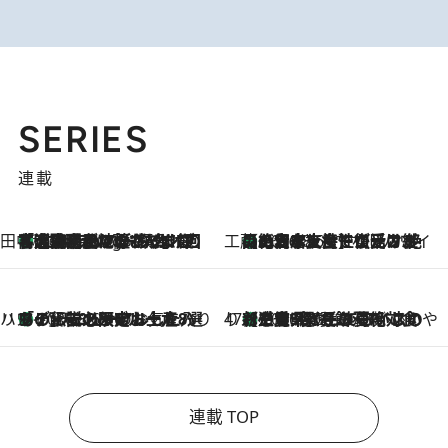
SERIES
連載
田中稲の勝手に再ブーム
「湘南乃風に憧れて」観客大盛上がりの“タオル回し”に、ラッパー顔負けの高速歌唱まで…さだまさし（74）のアグレッシブすぎる現在地
2 Hours Ago
工藤まやのおもてなしハワイ
【ハワイ土産】ローカルの絶大な支持で復活！ 絶品の幻クッキー《元ファンの日本人女性が受け継いだ名店》
2026.8.6
ハワイ賢者 リサのお気に入りリスト
あの伝説の限定トートも！ リニューアルした「ディーン＆デルーカ ハワイ」で必須のお土産8選
2026.8.6
47都道府県の手みやげ ひんやりスイーツで夏を満喫
【三重県】この夏絶対食べたい 冷やしておいしいおやつ3選 お餅×アイスの新感覚スイーツ
2026.8.6
連載 TOP