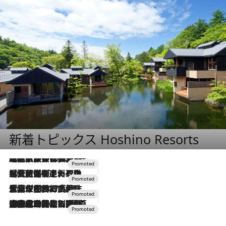
新着トピックス Hoshino Resorts
2026.7.31
【ホテル帰省】という選択肢をOMOが提案。家族とほどよい距離を保つには「昼は実家、夜は気兼ねなくホテルで！」
2026.7.24
【夏限定ディナーコース】旬を迎える稚鮎や花ズッキーニなどをイタリア・トスカーナの郷土料理の手法で満喫！
2026.7.17
「土佐和ハーブかき氷」がOMO7高知に登場！生姜、山椒、大葉など目にも舌にも涼を呼ぶ郷土の味
2026.7.10
NEW OPEN！【界 草津】名湯の地に誕生。趣の異なる2種の温泉と上州ならではの会席・蕎麦割烹など美食を味わう究極の癒やし旅