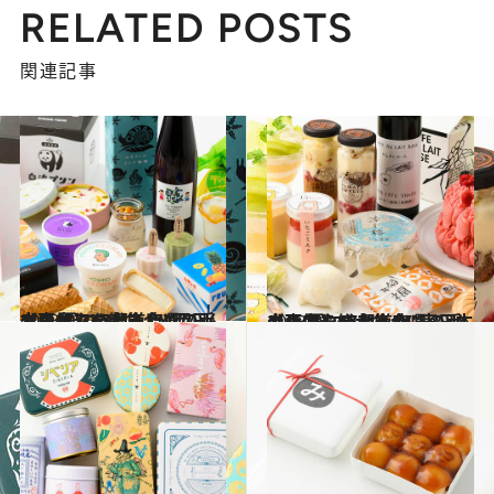
RELATED POSTS
関連記事
2023.7.23
【画像】47都道府県の手土産 夏にうれしい！ ひんやりおやつ大集合 “西日本エリアを総まとめ”
グルメ
2023.7.14
【画像】47都道府県の手土産 夏にうれしい！ ひんやりおやつ大集合 “東日本エリアを総まとめ”
グルメ