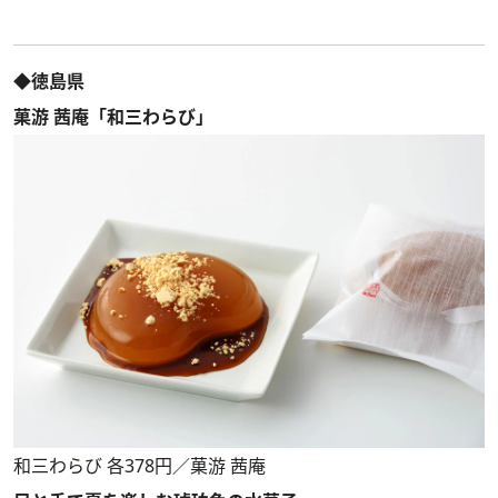
◆徳島県
菓游 茜庵「和三わらび」
和三わらび 各378円／菓游 茜庵