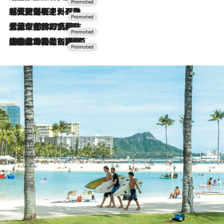
2026.7.24
【夏限定ディナーコース】旬を迎える稚鮎や花ズッキーニなどをイタリア・トスカーナの郷土料理の手法で満喫！
2026.7.17
「土佐和ハーブかき氷」がOMO7高知に登場！生姜、山椒、大葉など目にも舌にも涼を呼ぶ郷土の味
2026.7.10
NEW OPEN！【界 草津】名湯の地に誕生。趣の異なる2種の温泉と上州ならではの会席・蕎麦割烹など美食を味わう究極の癒やし旅