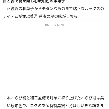
目と舌で夏を楽しむ琥珀色の水菓子
正統派の和菓子からモダンなものまで端正なルックスの
アイテムが並ぶ菓游 茜庵の夏の味がこちら。
ADVERTISEMENT
本わらび粉と和三盆糖で丹念に練り上げたわらび餅は美
しい琥珀色で、コクのある特製黒蜜と芳ばしいきな粉をま