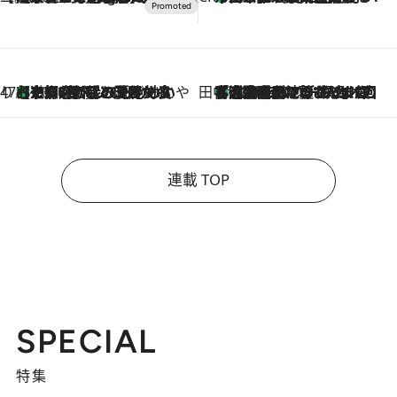
47都道府県の手みやげ ひんやりスイーツで夏を満喫
【京都府】この夏絶対食べたい 冷やしておいしいおやつ3選 ひと口目から心を掴む新緑のテリーヌ
2026.8.7
田中稲の勝手に再ブーム
「湘南乃風に憧れて」観客大盛上がりの“タオル回し”に、ラッパー顔負けの高速歌唱まで…さだまさし（74）のアグレッシブすぎる現在地
2026.8.7
連載 TOP
SPECIAL
特集