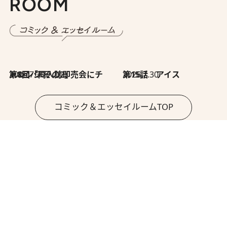
ROOM
2026.7.30
第8回「同人誌即売会にチャレンジ その2」
2026.7.30
第15話 アイス
コミック＆エッセイルームTOP