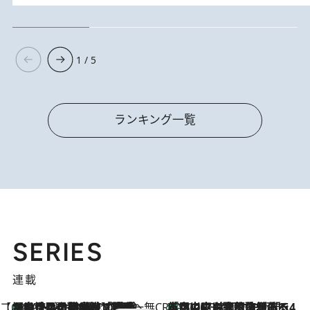
1 / 5
ランキング一覧
SERIES
連載
【CREA×星野リゾート】唯一無二。癒しと発見が待つ場所へ
【トンボの足水浴】ヒノキの香りに包まれて涼感マックス！約13℃の湧水かけ流しを避暑地「星野温泉 トンボの湯」で体験
10 Hours Ago
CREA'S CHOICE
「立川にも歌舞伎があるんだよ」 片岡仁左衛門・市川中車ら豪華座組みで4年目の立川立飛歌舞伎へ
2026.8.7