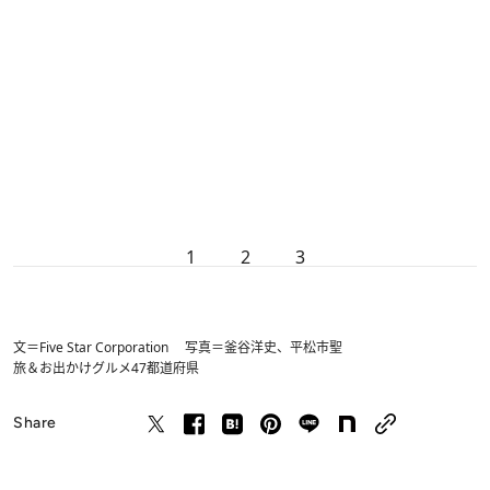
1
2
3
文＝Five Star Corporation 写真＝釜谷洋史、平松市聖
旅＆お出かけ
グルメ
47都道府県
Share