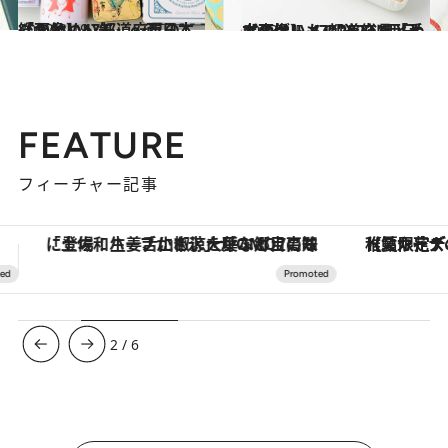
2022.3.19
【画像】47都道府県の「かわいい缶」～西日本総まとめ～
グルメ
2023.1.5
【画像】 47都道府県「手土産グルメ」2023 “西日本の旨いもの”を総まとめ
グルメ
FEATURE
フィーチャー記事
【夏限定ディナーコース】旬を迎える稚鮎や花ズッキーニなどをイタリア・トスカーナの郷土料理の手法で満喫！
3
/
6