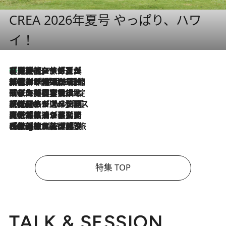
CREA 2026年夏号 やっぱり、ハワ
イ！
【厳選旅コスメ】「多機能アイテムがメイン！」旅好き美容エディターが選んだ夏旅ベストコスメを発表【Mサイズジップ】
2026.8.7
2026.8.6
「荷物が増えるほど旅ストレスは増す」美容ジャーナリストがたどり着いた最終結論。“化粧品を劇的に減らす”感動の凝縮美容とは
2026.8.6
「旅先には金髪ウィッグを持参」日本と同じメイクでは損してる!? 美容ジャーナリストが提案する“掟破りの旅美容”とは
2026.8.6
【厳選旅コスメ】「身軽さ＆UV対策重視！」ヘアアーティストshucoが選んだ夏旅ベストコスメを発表【Mサイズジップ】
2026.8.5
【厳選旅コスメ】国内をあちこち移動する河井菜摘が選んだ夏旅ベストコスメ発表！「リラックスアイテムはマスト」【Mサイズジップ】
2026.8.4
【厳選旅コスメ】「紫外線＆乾燥対策しながらメイク感も！」ヘア＆メイクGeorgeが選んだ夏旅ベストコスメを発表！【Mサイズジップ】
特集 TOP
TALK & SESSION