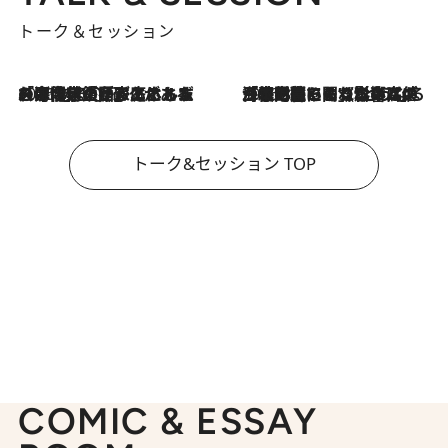
トーク＆セッション
2026.8.3
「今後値上げがあるとすれば…」「リスクがあるのは今年の冬」エネルギー専門家が語る、ホルムズ海峡封鎖が家庭にもたらす“ある心配”
2026.8.3
「住宅建てられない…」「サーチャージ料の高値が続いている」ホルムズ海峡封鎖による影響はいつまで続く？《エネルギー専門家に聞く“どうなる日本の暮らし”》
トーク&セッション TOP
COMIC & ESSAY