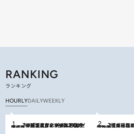
RANKING
ランキング
HOURLY
DAILY
WEEKLY
メントールやエタノールは不使用。ピジョンより、マイルドな冷感成分で肌温度をマイナス3℃まで下げる「ごきげんクール ひんやりアクアミスト」を3名様にプレゼント
2026.8.7
2026.8.5
下町風情あふれる台北屈指の人気エリア・大稲埕でセンスのいい台湾土産《ヴィン