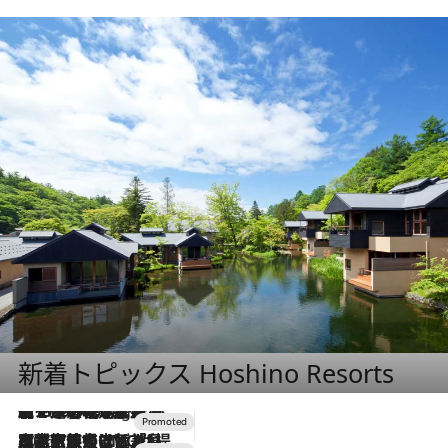
新着トピックス Hoshino Resorts
【トンボの足水浴】ヒノキの香りに包まれて涼感マックス！約13℃の湧水かけ流しを避暑地「星野温泉 トンボの湯」で体験
10 Hours Ago
2026.7.31
【ホテル帰省】という選択肢をOMOが提案。家族とほどよい距離を保つには「昼は実家、夜は気兼ねなくホテルで！」