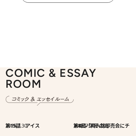
COMIC & ESSAY
ROOM
2026.7.30
第15話 アイス
2026.7.30
第8回「同人誌即売会にチャレンジ その2」