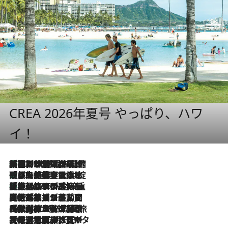
CREA 2026年夏号 やっぱり、ハワ
イ！
「荷物が増えるほど旅ストレスは増す」美容ジャーナリストがたどり着いた最終結論。“化粧品を劇的に減らす”感動の凝縮美容とは
2026.8.6
「旅先には金髪ウィッグを持参」日本と同じメイクでは損してる!? 美容ジャーナリストが提案する“掟破りの旅美容”とは
2026.8.6
【厳選旅コスメ】「身軽さ＆UV対策重視！」ヘアアーティストshucoが選んだ夏旅ベストコスメを発表【Mサイズジップ】
2026.8.6
2026.8.5
【厳選旅コスメ】国内をあちこち移動する河井菜摘が選んだ夏旅ベストコスメ発表！「リラックスアイテムはマスト」【Mサイズジップ】
2026.8.4
【厳選旅コスメ】「紫外線＆乾燥対策しながらメイク感も！」ヘア＆メイクGeorgeが選んだ夏旅ベストコスメを発表！【Mサイズジップ】
2026.8.3
【厳選旅コスメ】「保湿もタイパ重視！」“サウナ好き”タレント清水みさとが愛用する夏旅ベストコスメを発表！【Mサイズジップ】