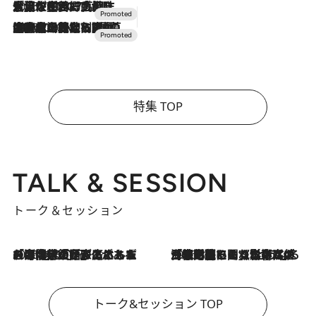
2026.7.17
「土佐和ハーブかき氷」がOMO7高知に登場！生姜、山椒、大葉など目にも舌にも涼を呼ぶ郷土の味
2026.7.10
NEW OPEN！【界 草津】名湯の地に誕生。趣の異なる2種の温泉と上州ならではの会席・蕎麦割烹など美食を味わう究極の癒やし旅
特集 TOP
TALK & SESSION
トーク＆セッション
2026.8.3
「今後値上げがあるとすれば…」「リスクがあるのは今年の冬」エネルギー専門家が語る、ホルムズ海峡封鎖が家庭にもたらす“ある心配”
2026.8.3
「住宅建てられない…」「サーチャージ料の高値が続いている」ホルムズ海峡封鎖による影響はいつまで続く？《エネルギー専門家に聞く“どうなる日本の暮らし”》
トーク&セッション TOP