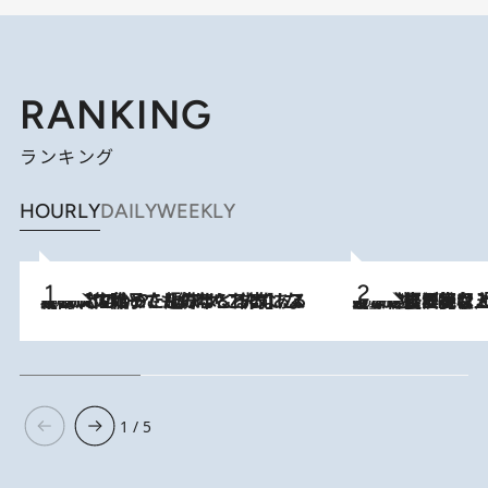
RANKING
ランキング
HOURLY
DAILY
WEEKLY
2026.8.5
【阿川佐和子さんの年とる力】なぜ70代で始めた趣味は“こんなに楽しい”のか？ ピアノ、俳句…スランプに陥っても続けられる“ある秘訣”とは
2026.8.5
【なぜ吉沢亮は「気配を消せる」のか？】興行収入208億の『国宝』を経て挑むミュージカル『ディア・エヴァン・ハンセン』。トップ俳優が舞台上でさらけ出した“孤独”とは
1 / 5