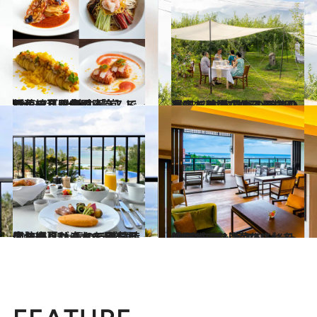
2023.7.7
【ホテル雅叙園東京】で百花繚乱！ 館内4レストランで夏限定の 「涼麺」、どれ食べる？
グルメ
2023.7.1
週末だけ開店する果樹園レストラン 長野の“旬”の農園で 本格フレンチをいただく贅沢な休日
グルメ
2023.6.25
今年の夏はこれを目当てに沖縄へ 人気のラグジュアリーリゾートで 美味時間を楽しむ【ホテル4選】
旅＆お出かけ
2023.6.24
“離島ラグジュアリー”を満喫する 人気のリゾートホテル6選 心満たされる休日がここにはある
旅＆お出かけ