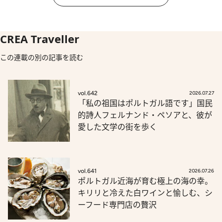
CREA Traveller
この連載の別の記事を読む
vol.642
2026.07.27
「私の祖国はポルトガル語です」国民
的詩人フェルナンド・ペソアと、彼が
愛した文学の街を歩く
vol.641
2026.07.26
ポルトガル近海が育む極上の海の幸。
キリリと冷えた白ワインと愉しむ、シ
ーフード専門店の贅沢