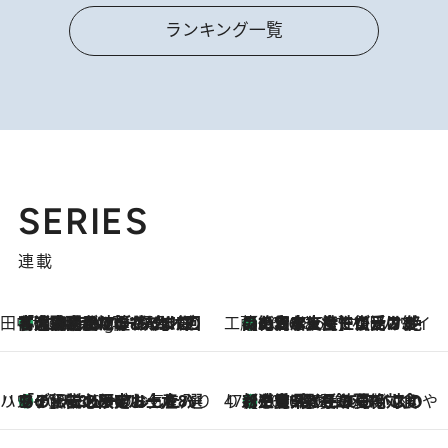
ランキング一覧
SERIES
連載
田中稲の勝手に再ブーム
「湘南乃風に憧れて」観客大盛上がりの“タオル回し”に、ラッパー顔負けの高速歌唱まで…さだまさし（74）のアグレッシブすぎる現在地
1 Hour Ago
工藤まやのおもてなしハワイ
【ハワイ土産】ローカルの絶大な支持で復活！ 絶品の幻クッキー《元ファンの日本人女性が受け継いだ名店》
2026.8.6
ハワイ賢者 リサのお気に入りリスト
あの伝説の限定トートも！ リニューアルした「ディーン＆デルーカ ハワイ」で必須のお土産8選
2026.8.6
47都道府県の手みやげ ひんやりスイーツで夏を満喫
【三重県】この夏絶対食べたい 冷やしておいしいおやつ3選 お餅×アイスの新感覚スイーツ
2026.8.6