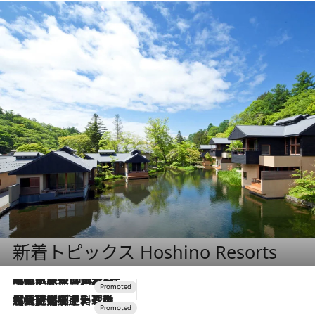
新着トピックス Hoshino Resorts
2026.7.31
【ホテル帰省】という選択肢をOMOが提案。家族とほどよい距離を保つには「昼は実家、夜は気兼ねなくホテルで！」
2026.7.24
【夏限定ディナーコース】旬を迎える稚鮎や花ズッキーニなどをイタリア・トスカーナの郷土料理の手法で満喫！