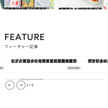
2022.3.19
【画像】47都道府県の「かわいい缶」～西日本総まとめ～
グルメ
2023.1.5
【画像】 47都道府県「手土産グルメ」2023 “西日本の旨いもの”を総まとめ
グルメ
FEATURE
フィーチャー記事
ヴァシュロン・コンスタンタン「オーヴァーシーズ・オートマティック」。旅愛好家のお気に入りコレクションから、ジェンダーレスな新作が登場
【夏限定ディナーコース】旬を迎
3
/
6