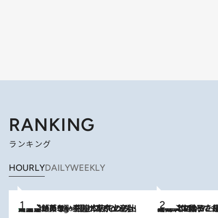
RANKING
ランキング
HOURLY
DAILY
WEEKLY
【間違いのない王道・東京土産】資生堂パーラー 銀座本店でのみ出会える銘菓5選《極上プディング・濃厚チーズケーキ・ボンボンショコラほか》
4 Hours Ago
2026.8.5
【阿川佐和子さんの年とる力】なぜ70代で始めた趣味は“こんなに楽しい”のか？ ピアノ、俳句…スランプに陥っても続けられる“ある秘訣”とは