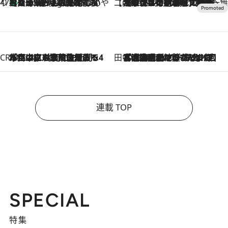
47都道府県の手みやげ ひんやりスイーツで夏を満喫
【兵庫県】この夏絶対食べたい 冷やしておいしいおやつ3選 淡路島の恵みをジェラートに集約
4 Hours Ago
【CREA×星野リゾート】唯一無二。癒しと発見が待つ場所へ
2026.8.7
【トンボの足水浴】ヒノキの香りに包まれて涼感マックス！約13℃の湧水かけ流しを避暑地「星野温泉 トンボの湯」で体験
CREA'S CHOICE
2026.8.7
「立川にも歌舞伎があるんだよ」 片岡仁左衛門・市川中車ら豪華座組みで4年目の立川立飛歌舞伎へ
田中稲の勝手に再ブーム
2026.8.7
「湘南乃風に憧れて」観客大盛上がりの“タオル回し”に、ラッパー顔負けの高速歌唱まで…さだまさし（74）のアグレッシブすぎる現在地
連載 TOP
SPECIAL
特集