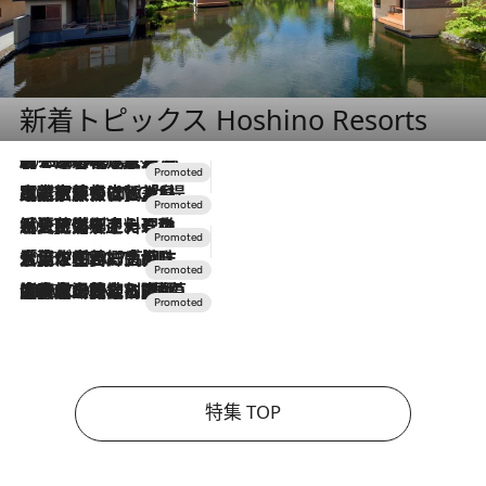
新着トピックス Hoshino Resorts
2026.8.7
【トンボの足水浴】ヒノキの香りに包まれて涼感マックス！約13℃の湧水かけ流しを避暑地「星野温泉 トンボの湯」で体験
2026.7.31
【ホテル帰省】という選択肢をOMOが提案。家族とほどよい距離を保つには「昼は実家、夜は気兼ねなくホテルで！」
2026.7.24
【夏限定ディナーコース】旬を迎える稚鮎や花ズッキーニなどをイタリア・トスカーナの郷土料理の手法で満喫！
2026.7.17
「土佐和ハーブかき氷」がOMO7高知に登場！生姜、山椒、大葉など目にも舌にも涼を呼ぶ郷土の味
2026.7.10
NEW OPEN！【界 草津】名湯の地に誕生。趣の異なる2種の温泉と上州ならではの会席・蕎麦割烹など美食を味わう究極の癒やし旅
特集 TOP