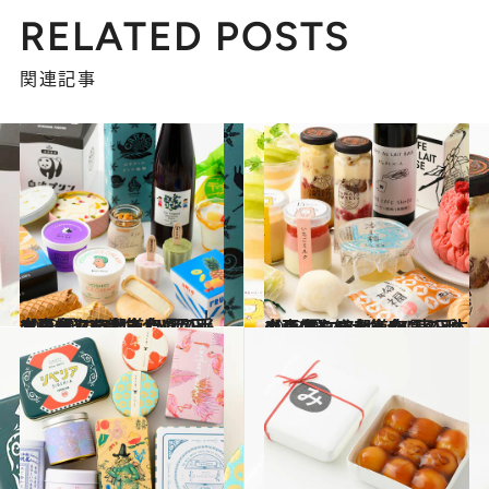
RELATED POSTS
関連記事
2023.7.23
【画像】47都道府県の手土産 夏にうれしい！ ひんやりおやつ大集合 “西日本エリアを総まとめ”
グルメ
2023.7.14
【画像】47都道府県の手土産 夏にうれしい！ ひんやりおやつ大集合 “東日本エリアを総まとめ”
グルメ