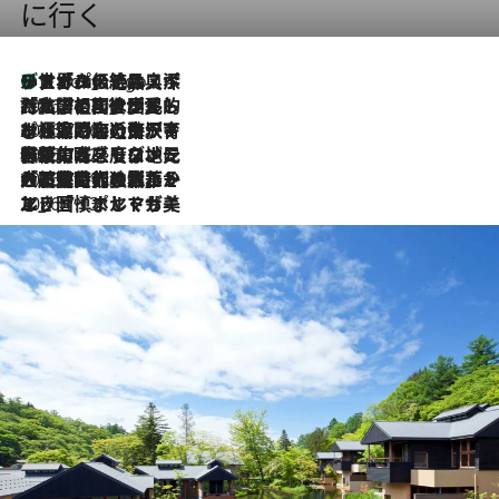
に行く
リスボンの絶品スイーツ「パステル・デ・ナタ」とは？ポルトガル伝統の奥深い世界へ
4 Hours Ago
2026.7.27
「私の祖国はポルトガル語です」国民的詩人フェルナンド・ペソアと、彼が愛した文学の街を歩く
2026.7.26
ポルトガル近海が育む極上の海の幸。キリリと冷えた白ワインと愉しむ、シーフード専門店の贅沢
2026.7.22
伝統の味をモダンに昇華。高感度な地元客が集う、リスボンの最旬ガストロノミー
2026.7.21
大航海時代の栄華から、震災、独裁、そして革命へ。ポルトガル・首都リスボンの石畳に刻まれた「歴史の光と影」
2026.7.13
エッセイ・ヤマザキマリ「慎ましくも美しき国 ポルトガル」