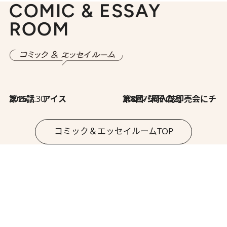
COMIC & ESSAY
ROOM
2026.7.30
第15話 アイス
2026.7.30
第8回「同人誌即売会にチャレンジ その2」
コミック＆エッセイルームTOP