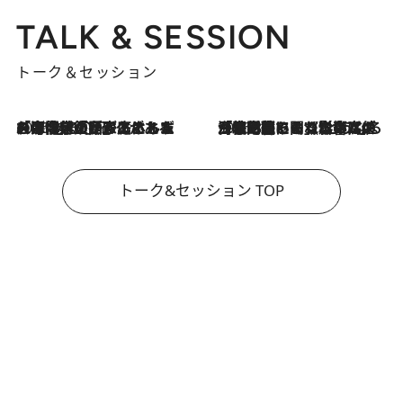
TALK & SESSION
トーク＆セッション
2026.8.3
「今後値上げがあるとすれば…」「リスクがあるのは今年の冬」エネルギー専門家が語る、ホルムズ海峡封鎖が家庭にもたらす“ある心配”
2026.8.3
「住宅建てられない…」「サーチャージ料の高値が続いている」ホルムズ海峡封鎖による影響はいつまで続く？《エネルギー専門家に聞く“どうなる日本の暮らし”》
トーク&セッション TOP