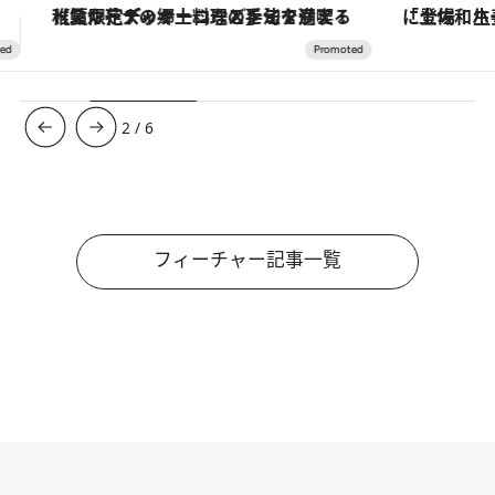
「土佐和ハーブかき氷」がOMO7高知に登場！生姜、山椒、大葉など目にも舌にも涼を呼ぶ郷土の味
【銀座で出合う最旬美容】美髪ケアや上質な眠
3
/
6
フィーチャー記事一覧