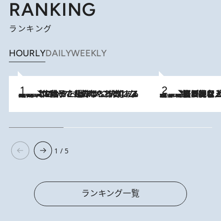
RANKING
ランキング
HOURLY
DAILY
WEEKLY
2026.8.5
【阿川佐和子さんの年とる力】なぜ70代で始めた趣味は“こんなに楽しい”のか？ ピアノ、俳句…スランプに陥っても続けられる“ある秘訣”とは
2026.8.5
【なぜ吉沢亮は「気配を消せる」のか？】興行収入208億の『国宝』を経て挑むミュージカル『ディア・エヴァン・ハンセン』。トップ俳優が舞台上でさらけ出した“孤独”とは
1 / 5
ランキング一覧