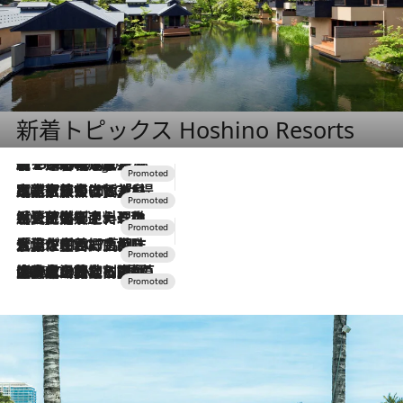
新着トピックス Hoshino Resorts
【トンボの足水浴】ヒノキの香りに包まれて涼感マックス！約13℃の湧水かけ流しを避暑地「星野温泉 トンボの湯」で体験
2 Hours Ago
2026.7.31
【ホテル帰省】という選択肢をOMOが提案。家族とほどよい距離を保つには「昼は実家、夜は気兼ねなくホテルで！」
2026.7.24
【夏限定ディナーコース】旬を迎える稚鮎や花ズッキーニなどをイタリア・トスカーナの郷土料理の手法で満喫！
2026.7.17
「土佐和ハーブかき氷」がOMO7高知に登場！生姜、山椒、大葉など目にも舌にも涼を呼ぶ郷土の味
2026.7.10
NEW OPEN！【界 草津】名湯の地に誕生。趣の異なる2種の温泉と上州ならではの会席・蕎麦割烹など美食を味わう究極の癒やし旅