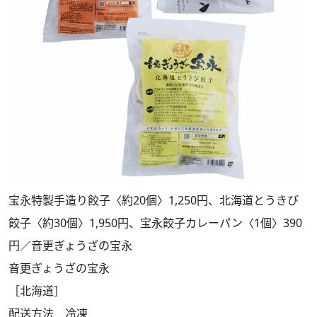
宝永特製手造り餃子〈約20個〉1,250円、北海道とうきび
餃子〈約30個〉1,950円、宝永餃子カレーパン〈1個〉390
円／音更ぎょうざの宝永
音更ぎょうざの宝永
［北海道］
配送方法 冷凍