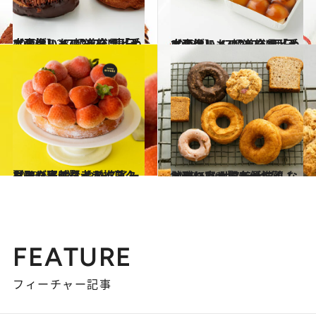
2022.12.23
【画像】 47都道府県「手土産グルメ」2023 “東日本の旨いもの”を総まとめ
グルメ
2023.1.5
【画像】 47都道府県「手土産グルメ」2023 “西日本の旨いもの”を総まとめ
グルメ
2023.6.7
お取り寄せ賢者が推薦！ 夏はやっぱり【アイスクリーム】 ひんやりスイーツでご褒美タイム
グルメ
2023.6.26
お取り寄せ賢者が推薦！ 地球にも人にも優しく、おいしい サステナブルなおやつとつまみ
グルメ
FEATURE
フィーチャー記事