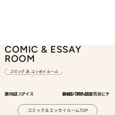
COMIC & ESSAY
ROOM
2026.7.30
第15話 アイス
2026.7.30
第8回「同人誌即売会にチャレンジ その2」
コミック＆エッセイルームTOP