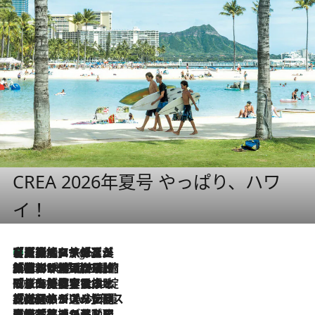
CREA 2026年夏号 やっぱり、ハワ
イ！
【厳選旅コスメ】「多機能アイテムがメイン！」旅好き美容エディターが選んだ夏旅ベストコスメを発表【Mサイズジップ】
4 Hours Ago
2026.8.6
「荷物が増えるほど旅ストレスは増す」美容ジャーナリストがたどり着いた最終結論。“化粧品を劇的に減らす”感動の凝縮美容とは
2026.8.6
「旅先には金髪ウィッグを持参」日本と同じメイクでは損してる!? 美容ジャーナリストが提案する“掟破りの旅美容”とは
2026.8.6
【厳選旅コスメ】「身軽さ＆UV対策重視！」ヘアアーティストshucoが選んだ夏旅ベストコスメを発表【Mサイズジップ】
2026.8.5
【厳選旅コスメ】国内をあちこち移動する河井菜摘が選んだ夏旅ベストコスメ発表！「リラックスアイテムはマスト」【Mサイズジップ】