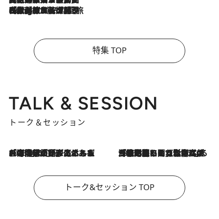
2026.8.4
【厳選旅コスメ】「紫外線＆乾燥対策しながらメイク感も！」ヘア＆メイクGeorgeが選んだ夏旅ベストコスメを発表！【Mサイズジップ】
特集 TOP
TALK & SESSION
トーク＆セッション
2026.8.3
「今後値上げがあるとすれば…」「リスクがあるのは今年の冬」エネルギー専門家が語る、ホルムズ海峡封鎖が家庭にもたらす“ある心配”
2026.8.3
「住宅建てられない…」「サーチャージ料の高値が続いている」ホルムズ海峡封鎖による影響はいつまで続く？《エネルギー専門家に聞く“どうなる日本の暮らし”》
トーク&セッション TOP