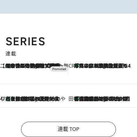
SERIES
連載
【CREA×星野リゾート】唯一無二。癒しと発見が待つ場所へ
【トンボの足水浴】ヒノキの香りに包まれて涼感マックス！約13℃の湧水かけ流しを避暑地「星野温泉 トンボの湯」で体験
2 Hours Ago
CREA'S CHOICE
「立川にも歌舞伎があるんだよ」 片岡仁左衛門・市川中車ら豪華座組みで4年目の立川立飛歌舞伎へ
4 Hours Ago
47都道府県の手みやげ ひんやりスイーツで夏を満喫
【京都府】この夏絶対食べたい 冷やしておいしいおやつ3選 ひと口目から心を掴む新緑のテリーヌ
4 Hours Ago
田中稲の勝手に再ブーム
「湘南乃風に憧れて」観客大盛上がりの“タオル回し”に、ラッパー顔負けの高速歌唱まで…さだまさし（74）のアグレッシブすぎる現在地
9 Hours Ago
連載 TOP