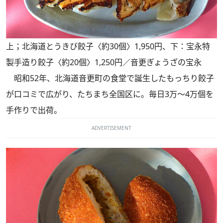
上；北海道とうきび餃子〈約30個〉1,950円、下：宝永特
製手造り餃子〈約20個〉1,250円／音更ぎょうざの宝永
昭和52年、北海道音更町の食堂で誕生したもっちり餃子
が口コミで広がり、たちまち全国区に。毎日3万～4万個を
手作りで出荷。
ADVERTISEMENT