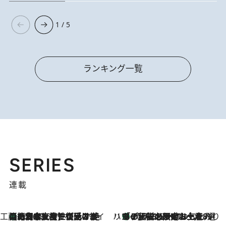
1 / 5
ランキング一覧
SERIES
連載
工藤まやのおもてなしハワイ
【ハワイ土産】ローカルの絶大な支持で復活！ 絶品の幻クッキー《元ファンの日本人女性が受け継いだ名店》
2026.8.6
ハワイ賢者 リサのお気に入りリスト
あの伝説の限定トートも！ リニューアルした「ディーン＆デルーカ ハワイ」で必須のお土産8選
2026.8.6