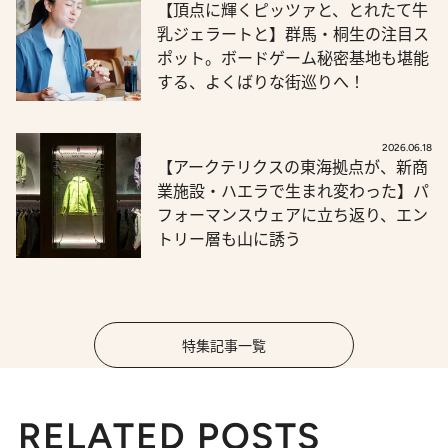
【頂点に輝くピッツァと、とれたて牛
乳ジェラートと】群馬・桐生の注目ス
ポット。ボードゲーム秘密基地も堪能
する、よくばりな街巡りへ！
2026.06.18
【アークテリクスの東海拠点が、新商
業施設・ハエラで生まれ変わった】パ
フォーマンスウェアに立ち返り、エン
トリー層も山に誘う
特集記事一覧
RELATED POSTS