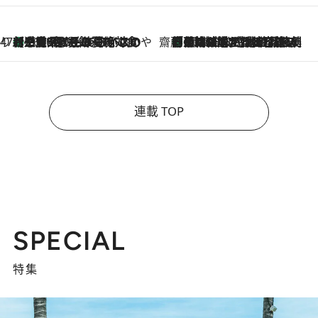
47都道府県の手みやげ ひんやりスイーツで夏を満喫
【三重県】この夏絶対食べたい 冷やしておいしいおやつ3選 お餅×アイスの新感覚スイーツ
2026.8.6
齋藤 薫 美容脳ルネサンス
「荷物が増えるほど旅ストレスは増す」美容ジャーナリストがたどり着いた最終結論。“化粧品を劇的に減らす”感動の凝縮美容とは
2026.8.6
連載 TOP
SPECIAL
特集