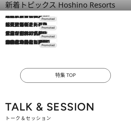
新着トピックス Hoshino Resorts
2026.7.31
【ホテル帰省】という選択肢をOMOが提案。家族とほどよい距離を保つには「昼は実家、夜は気兼ねなくホテルで！」
2026.7.24
【夏限定ディナーコース】旬を迎える稚鮎や花ズッキーニなどをイタリア・トスカーナの郷土料理の手法で満喫！
2026.7.17
「土佐和ハーブかき氷」がOMO7高知に登場！生姜、山椒、大葉など目にも舌にも涼を呼ぶ郷土の味
2026.7.10
NEW OPEN！【界 草津】名湯の地に誕生。趣の異なる2種の温泉と上州ならではの会席・蕎麦割烹など美食を味わう究極の癒やし旅
特集 TOP
TALK & SESSION
トーク＆セッション