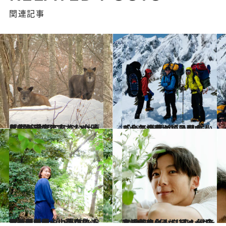
関連記事
2023.6.3
希望の座席に座れない日は “登園拒否”していた子どもが 今ここにない仕事を生み出すまで
ライフスタイル
2023.6.3
「全てが我がごとだから」。 年間300日山で過ごした歩荷が語る 山にいると気持ちがいい理由
ライフスタイル
2022.12.18
小椋久美子、山登りのご褒美はお酒 「バドミントンと同じくらい夢中に なれたのが登山。山が救ってくれた」
ライフスタイル
2021.7.24
高橋一生インタビュー(全文掲載) 「何もしない、をするために山に行く 僕にとってアウトドアは大切なこと」
カルチャー