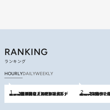
RANKING
ランキング
HOURLY
DAILY
WEEKLY
2026.8.5
【なぜ吉沢亮は「気配を消せる」のか？】興行収入208億の『国宝』を経て挑むミュージカル『ディア・エヴァン・ハンセン』。トップ俳優が舞台上でさらけ出した“孤独”とは
2026.8.5
【阿川佐和子さんの年とる力】なぜ70代で始めた趣味は“こんなに楽しい”のか？ ピアノ、俳句…スランプに陥っても続けられる“ある秘訣”とは