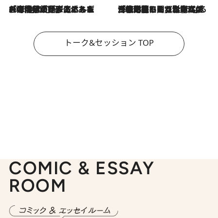
2026.8.3
「今後値上げがあるとすれば…」「リスクがあるのは今年の冬」エネルギー専門家が語る、ホルムズ海峡封鎖が家庭にもたらす“ある心配”
2026.8.3
「住宅建てられない…」「サーチャージ料の高値が続いている」ホルムズ海峡封鎖による影響はいつまで続く？《エネルギー専門家に聞く“どうなる日本の暮らし”》
トーク&セッション TOP
COMIC & ESSAY
ROOM