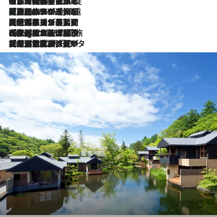
「旅先には金髪ウィッグを持参」日本と同じメイクでは損してる!? 美容ジャーナリストが提案する“掟破りの旅美容”とは
2026.8.6
【厳選旅コスメ】「身軽さ＆UV対策重視！」ヘアアーティストshucoが選んだ夏旅ベストコスメを発表【Mサイズジップ】
2026.8.6
2026.8.5
【厳選旅コスメ】国内をあちこち移動する河井菜摘が選んだ夏旅ベストコスメ発表！「リラックスアイテムはマスト」【Mサイズジップ】
2026.8.4
【厳選旅コスメ】「紫外線＆乾燥対策しながらメイク感も！」ヘア＆メイクGeorgeが選んだ夏旅ベストコスメを発表！【Mサイズジップ】
2026.8.3
【厳選旅コスメ】「保湿もタイパ重視！」“サウナ好き”タレント清水みさとが愛用する夏旅ベストコスメを発表！【Mサイズジップ】