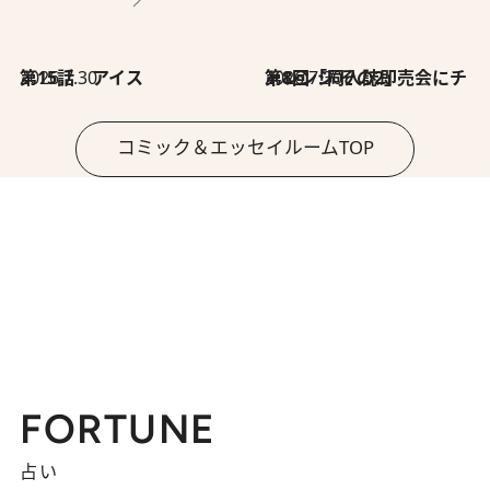
2026.7.30
第15話 アイス
2026.7.30
第8回「同人誌即売会にチャレンジ その2」
コミック＆エッセイルームTOP
FORTUNE
占い