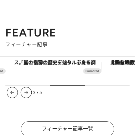
FEATURE
フィーチャー記事
「星のや富士」でデジタルデトックス。冨士信仰の歴史を辿り、心身を調える。
【銀座で出合う最旬美容】美髪ケアや上質な眠
3
/
5
フィーチャー記事一覧