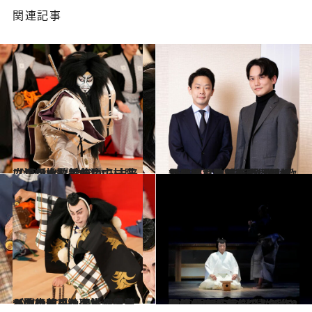
関連記事
2023.2.18
【二月大歌舞伎】中村鷹之資が挑む 亡父から未来につなぐ『船弁慶』
カルチャー
2022.12.30
新春浅草歌舞伎の『傾城反魂香』で 夫婦役 中村歌昇＆種之助「吉右衛門の おじさんの芸を受け継ぎたい」【前編】
カルチャー
2022.11.26
【歌舞伎コラム】海老蔵が團十郎へ！同世代役者とつくる『勧進帳』によりよい明日へのヒントをみつけて
カルチャー
2022.10.19
歌舞伎の未来を拓く新作2選は 堀部安兵衛をめぐる物語 歌舞伎座＆“猿之助と愉快な仲間たち”
カルチャー