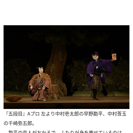
『五段目』Aプロ 左より中村壱太郎の早野勘平、中村莟玉
の千崎弥五郎。
勘平の恋人がおかるで、ふたりが身を寄せているのは、