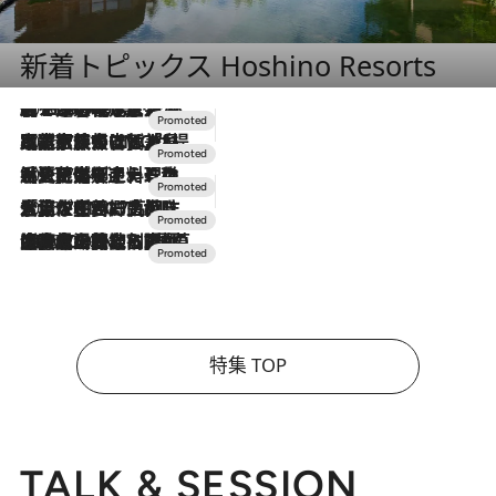
新着トピックス Hoshino Resorts
2026.8.7
【トンボの足水浴】ヒノキの香りに包まれて涼感マックス！約13℃の湧水かけ流しを避暑地「星野温泉 トンボの湯」で体験
2026.7.31
【ホテル帰省】という選択肢をOMOが提案。家族とほどよい距離を保つには「昼は実家、夜は気兼ねなくホテルで！」
2026.7.24
【夏限定ディナーコース】旬を迎える稚鮎や花ズッキーニなどをイタリア・トスカーナの郷土料理の手法で満喫！
2026.7.17
「土佐和ハーブかき氷」がOMO7高知に登場！生姜、山椒、大葉など目にも舌にも涼を呼ぶ郷土の味
2026.7.10
NEW OPEN！【界 草津】名湯の地に誕生。趣の異なる2種の温泉と上州ならではの会席・蕎麦割烹など美食を味わう究極の癒やし旅
特集 TOP
TALK & SESSION