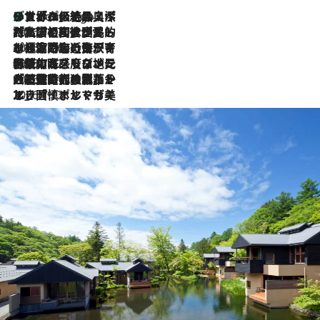
リスボンの絶品スイーツ「パステル・デ・ナタ」とは？ポルトガル伝統の奥深い世界へ
4 Hours Ago
2026.7.27
「私の祖国はポルトガル語です」国民的詩人フェルナンド・ペソアと、彼が愛した文学の街を歩く
2026.7.26
ポルトガル近海が育む極上の海の幸。キリリと冷えた白ワインと愉しむ、シーフード専門店の贅沢
2026.7.22
伝統の味をモダンに昇華。高感度な地元客が集う、リスボンの最旬ガストロノミー
2026.7.21
大航海時代の栄華から、震災、独裁、そして革命へ。ポルトガル・首都リスボンの石畳に刻まれた「歴史の光と影」
2026.7.13
エッセイ・ヤマザキマリ「慎ましくも美しき国 ポルトガル」