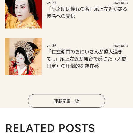
vol.37
2026.01.24
「辰之助は憧れの名」尾上左近が語る
襲名への覚悟
vol.36
2026.01.24
「仁左衛門のおにいさんが偉大過ぎ
て…」尾上左近が舞台で感じた〈人間
国宝〉の圧倒的な存在感
連載記事一覧
RELATED POSTS