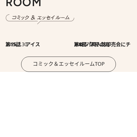
ROOM
2026.7.30
第15話 アイス
2026.7.30
第8回「同人誌即売会にチャレンジ その2」
コミック＆エッセイルームTOP