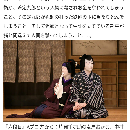
衛が、斧定九郎という人物に殺されお金を奪われてしまう
こと。その定九郎が猟師の打った鉄砲の玉に当たり死んで
しまうこと。そして猟師となって生計を立てている勘平が
猪と間違えて人間を撃ってしまうこと……。
『六段目』Aプロ 左から：片岡千之助の女房おかる、中村