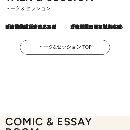
トーク＆セッション
2026.8.3
「今後値上げがあるとすれば…」「リスクがあるのは今年の冬」エネルギー専門家が語る、ホルムズ海峡封鎖が家庭にもたらす“ある心配”
2026.8.3
「住宅建てられない…」「サーチャージ料の高値が続いている」ホルムズ海峡封鎖による影響はいつまで続く？《エネルギー専門家に聞く“どうなる日本の暮らし”》
トーク&セッション TOP
COMIC & ESSAY