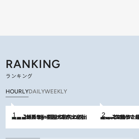
RANKING
ランキング
HOURLY
DAILY
WEEKLY
【間違いのない王道・東京土産】資生堂パーラー 銀座本店でのみ出会える銘菓5選《極上プディング・濃厚チーズケーキ・ボンボンショコラほか》
4 Hours Ago
2026.8.5
【阿川佐和子さんの年とる力】なぜ70代で始めた趣味は“こんなに楽しい”のか？ ピアノ、俳句…スランプに陥っても続けられる“ある秘訣”とは