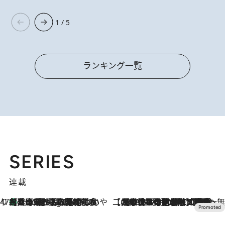
1 / 5
ランキング一覧
SERIES
連載
47都道府県の手みやげ ひんやりスイーツで夏を満喫
【兵庫県】この夏絶対食べたい 冷やしておいしいおやつ3選 淡路島の恵みをジェラートに集約
4 Hours Ago
【CREA×星野リゾート】唯一無二。癒しと発見が待つ場所へ
2026.8.7
【トンボの足水浴】ヒノキの香りに包まれて涼感マックス！約13℃の湧水かけ流しを避暑地「星野温泉 トンボの湯」で体験