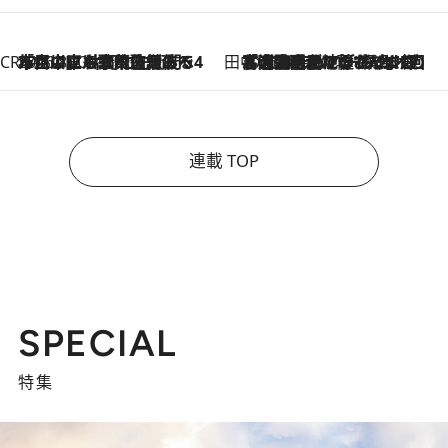
CREA'S CHOICE
2026.8.7
「立川にも歌舞伎があるんだよ」 片岡仁左衛門・市川中車ら豪華座組みで4年目の立川立飛歌舞伎へ
田中稲の勝手に再ブーム
2026.8.7
「湘南乃風に憧れて」観客大盛上がりの“タオル回し”に、ラッパー顔負けの高速歌唱まで…さだまさし（74）のアグレッシブすぎる現在地
連載 TOP
SPECIAL
特集