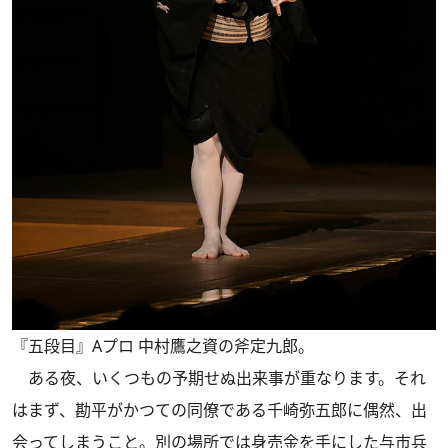
『五段目』Aプロ 中村鷹之資の斧定九郎。
ある夜、いくつもの予期せぬ出来事が重なります。それ
はまず、勘平がかつての同僚である千崎弥五郎に偶然、出
会ってしまうこと。別の場所では身売金を手にした与市兵