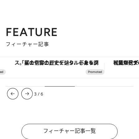
FEATURE
フィーチャー記事
「星のや富士」でデジタルデトックス。冨士信仰の歴史を辿り、心身を調える。
【夏限定ディナーコース】旬を迎
3
/
6
フィーチャー記事一覧