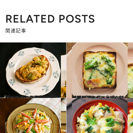
RELATED POSTS
関連記事
2023.3.20
【ふきのとうの食べ方発見レシピ】 オリーブ油の香りをまとわせ洋風に 「ふきのとう玉子のっけパン」
グルメ
2023.3.19
【簡易版キッシュレシピ】 「菜の花とベーコンのパンキッシュ」 食パンで手軽に作れて食感も軽やか
グルメ