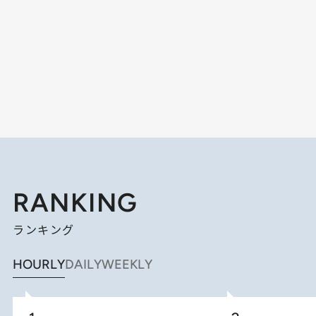
RANKING
ランキング
HOURLY
DAILY
WEEKLY