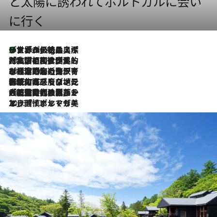
と太陽に誘われてポルトガルに会い
に行く
リスボンの絶品スイーツ「パステル・デ・ナタ」とは？ポルトガル伝統の奥深い世界へ
1 Hour Ago
2026.7.27
「私の祖国はポルトガル語です」国民的詩人フェルナンド・ペソアと、彼が愛した文学の街を歩く
2026.7.26
ポルトガル近海が育む極上の海の幸。キリリと冷えた白ワインと愉しむ、シーフード専門店の贅沢
2026.7.22
伝統の味をモダンに昇華。高感度な地元客が集う、リスボンの最旬ガストロノミー
2026.7.21
大航海時代の栄華から、震災、独裁、そして革命へ。ポルトガル・首都リスボンの石畳に刻まれた「歴史の光と影」
2026.7.13
エッセイ・ヤマザキマリ「慎ましくも美しき国 ポルトガル」