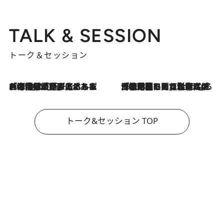
TALK & SESSION
トーク＆セッション
2026.8.3
「今後値上げがあるとすれば…」「リスクがあるのは今年の冬」エネルギー専門家が語る、ホルムズ海峡封鎖が家庭にもたらす“ある心配”
2026.8.3
「住宅建てられない…」「サーチャージ料の高値が続いている」ホルムズ海峡封鎖による影響はいつまで続く？《エネルギー専門家に聞く“どうなる日本の暮らし”》
トーク&セッション TOP