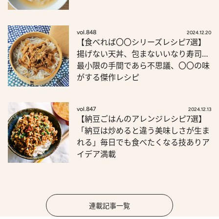
vol.848
2024.12.20
【食べれば〇〇シリーズレシピ7選】
揚げない天丼、包まないいなり寿司…
最小限の手間であら不思議、〇〇の味
がする傑作レシピ
vol.847
2024.12.13
【納豆ごはんのアレンジレシピ7選】
「納豆は炒めると違う美味しさが生ま
れる」毎日でも食べたくなる技ありア
イデア満載
連載記事一覧