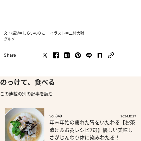
文・撮影＝しらいのりこ イラスト＝二村大輔
グルメ
Share
のっけて、食べる
この連載の別の記事を読む
vol.849
2024.12.27
年末年始の疲れた胃をいたわる【お茶
漬け＆お粥レシピ7選】優しい美味し
さがじんわり体に染みわたる！