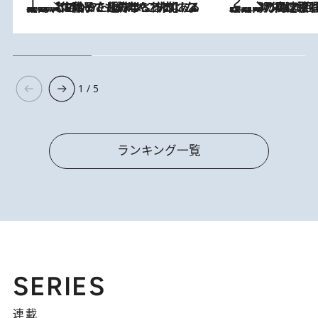
2026.8.5
【阿川佐和子さんの年とる力】なぜ70代で始めた趣味は“こんなに楽しい”のか？ ピアノ、俳句…スランプに陥っても続けられる“ある秘訣”とは
2026.8.7
「湘南乃風に憧れて」観客大盛上がりの“タオル回し”に、ラッパー顔負けの高速歌唱まで…さだまさし（74）のアグレッシブすぎる現在地
1 / 5
ランキング一覧
SERIES
連載