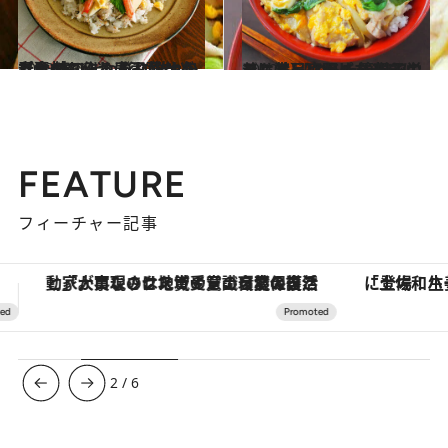
2023.3.16
たけのこ、つぼみ菜など春食材で作る 彩り鮮やか【春のちらし寿司レシピ】 鰆の代わりにツナ缶でもOK！
グルメ
2022.11.27
メニューに困ったときはコレ！ 【とろたま親子のっけ丼】レシピ 簡単で栄養も満足度もバッチリ
グルメ
FEATURE
フィーチャー記事
「土佐和ハーブかき氷」がOMO7高知に登場！生姜、山椒、大葉など目にも舌にも涼を呼ぶ郷土の味
ヴァシュロン・コンスタンタン
3
/
6