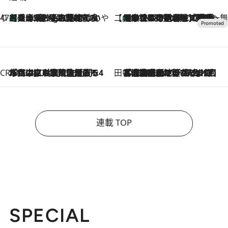
47都道府県の手みやげ ひんやりスイーツで夏を満喫
【兵庫県】この夏絶対食べたい 冷やしておいしいおやつ3選 淡路島の恵みをジェラートに集約
1 Hour Ago
【CREA×星野リゾート】唯一無二。癒しと発見が待つ場所へ
【トンボの足水浴】ヒノキの香りに包まれて涼感マックス！約13℃の湧水かけ流しを避暑地「星野温泉 トンボの湯」で体験
2026.8.7
CREA'S CHOICE
2026.8.7
「立川にも歌舞伎があるんだよ」 片岡仁左衛門・市川中車ら豪華座組みで4年目の立川立飛歌舞伎へ
田中稲の勝手に再ブーム
2026.8.7
「湘南乃風に憧れて」観客大盛上がりの“タオル回し”に、ラッパー顔負けの高速歌唱まで…さだまさし（74）のアグレッシブすぎる現在地
連載 TOP
SPECIAL