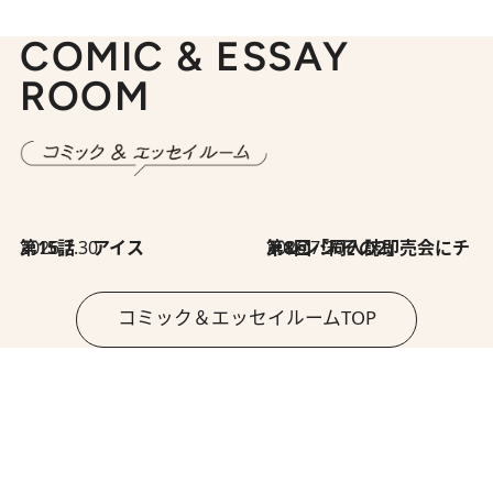
COMIC & ESSAY
ROOM
2026.7.30
第15話 アイス
2026.7.30
第8回「同人誌即売会にチャレンジ その2」
コミック＆エッセイルームTOP