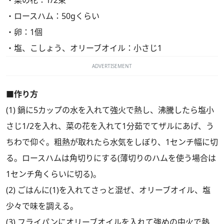
・菜の花：1/2束
・ロースハム：50gくらい
・卵：1個
・塩、こしょう、オリーブオイル：小さじ1
ADVERTISEMENT
■作り方
(1) 鍋に5カップの水を入れて強火で熱し、沸騰したら塩小
さじ1/2を入れ、菜の花を入れて1分茹でてザルにあげ、う
ちわで仰ぐ。粗熱が取れたら水気をしぼり、1センチ幅に切
る。ロースハムは角切りにする(薄切りのハムを使う場合は
1センチ角くらいに切る)。
(2) ごはんに(1)を入れてさっと混ぜ、オリーブオイル、塩
少々で味を調える。
(3) フライパンにオリーブオイルを入れて強めの中火で熱