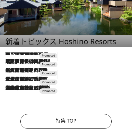
新着トピックス Hoshino Resorts
【トンボの足水浴】ヒノキの香りに包まれて涼感マックス！約13℃の湧水かけ流しを避暑地「星野温泉 トンボの湯」で体験
2026.8.7
2026.7.31
【ホテル帰省】という選択肢をOMOが提案。家族とほどよい距離を保つには「昼は実家、夜は気兼ねなくホテルで！」
2026.7.24
【夏限定ディナーコース】旬を迎える稚鮎や花ズッキーニなどをイタリア・トスカーナの郷土料理の手法で満喫！
2026.7.17
「土佐和ハーブかき氷」がOMO7高知に登場！生姜、山椒、大葉など目にも舌にも涼を呼ぶ郷土の味
2026.7.10
NEW OPEN！【界 草津】名湯の地に誕生。趣の異なる2種の温泉と上州ならではの会席・蕎麦割烹など美食を味わう究極の癒やし旅
特集 TOP