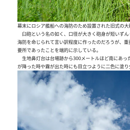
幕末にロシア艦船への海防のため設置された旧式の大
臼砲という名の如く、口径が大きく砲身が短いずん
海防を命じられて言い訳程度に作ったのだろうが、重
要所であったことを端的に示している。
生地鼻灯台は台場跡から300メートルほど南にあっ
が降った時や霧が出た時にも目立つように二色に塗り