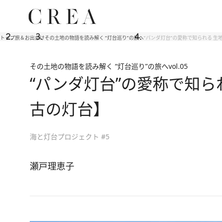
トップ
旅＆お出かけ
その土地の物語を読み解く “灯台巡り”の旅へ
“パンダ灯台”の愛称で知られる 
その土地の物語を読み解く “灯台巡り”の旅へ
vol.05
“パンダ灯台”の愛称で知
古の灯台】
海と灯台プロジェクト #5
瀬戸理恵子