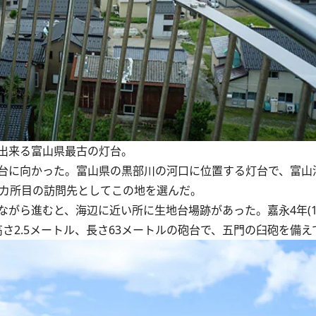
出来る富山県最古の灯台。
台に向かった。富山県の黒部川の河口に位置する灯台で、富山
3カ所目の訪問先としてこの地を選んだ。
ら進むと、海辺に近い所に生地台場跡があった。嘉永4年(18
さ2.5メートル、長さ63メートルの砲台で、五門の臼砲を備え