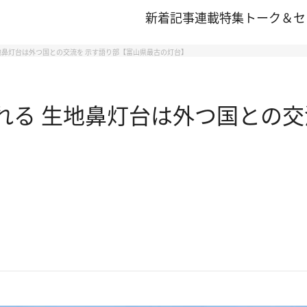
新着記事
連載
特集
トーク＆セ
生地鼻灯台は外つ国との交流を 示す語り部【富山県最古の灯台】
られる 生地鼻灯台は外つ国との交