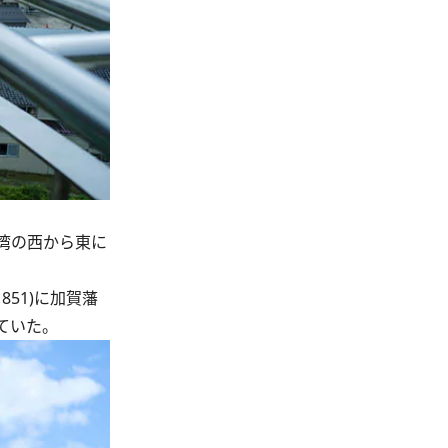
湾の西から東に
51)に加賀藩
ていた。