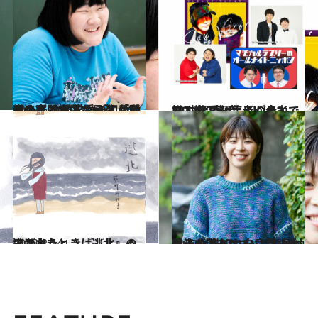
2022.6.21
ヨネダ2000・愛が初めて明かす！ 愛猫かぼすが呼び込んだ幸運な日々 「動物の専門学生から芸人の道へ」
カルチャー
2021.3.23
NO推し芸人、NOライフ！ 偏愛編集者が全力で推す激アツ芸人とは？
カルチャー
2013.2.14
つかれたときは『北』へ逃げよう。 『逃北』のススメ
ファッション
2022.12.2
お笑い芸人Aマッソの加納愛子が 描く、自意識の大暴走。 底知れない言語センスの源とは？
カルチャー