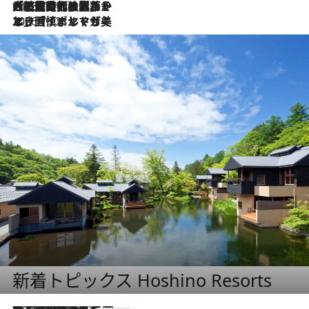
2026.7.21
大航海時代の栄華から、震災、独裁、そして革命へ。ポルトガル・首都リスボンの石畳に刻まれた「歴史の光と影」
2026.7.13
エッセイ・ヤマザキマリ「慎ましくも美しき国 ポルトガル」
新着トピックス Hoshino Resorts
2026.8.7
【トンボの足水浴】ヒノキの香りに包まれて涼感マックス！約13℃の湧水かけ流しを避暑地「星野温泉 トンボの湯」で体験