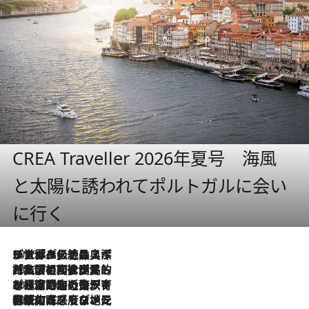
CREA Traveller 2026年夏号 海風
と太陽に誘われてポルトガルに会い
に行く
2026.8.8
リスボンの絶品スイーツ「パステル・デ・ナタ」とは？ポルトガル伝統の奥深い世界へ
2026.7.27
「私の祖国はポルトガル語です」国民的詩人フェルナンド・ペソアと、彼が愛した文学の街を歩く
2026.7.26
ポルトガル近海が育む極上の海の幸。キリリと冷えた白ワインと愉しむ、シーフード専門店の贅沢
2026.7.22
伝統の味をモダンに昇華。高感度な地元客が集う、リスボンの最旬ガストロノミー