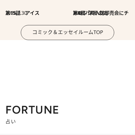
2026.7.30
第15話 アイス
2026.7.30
第8回「同人誌即売会にチャレンジ その2」
コミック＆エッセイルームTOP
FORTUNE
占い