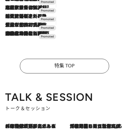
2026.7.31
【ホテル帰省】という選択肢をOMOが提案。家族とほどよい距離を保つには「昼は実家、夜は気兼ねなくホテルで！」
2026.7.24
【夏限定ディナーコース】旬を迎える稚鮎や花ズッキーニなどをイタリア・トスカーナの郷土料理の手法で満喫！
2026.7.17
「土佐和ハーブかき氷」がOMO7高知に登場！生姜、山椒、大葉など目にも舌にも涼を呼ぶ郷土の味
2026.7.10
NEW OPEN！【界 草津】名湯の地に誕生。趣の異なる2種の温泉と上州ならではの会席・蕎麦割烹など美食を味わう究極の癒やし旅
特集 TOP
TALK & SESSION
トーク＆セッション
2026.8.3
「今後値上げがあるとすれば…」「リスクがあるのは今年の冬」エネルギー専門家が語る、ホルムズ海峡封鎖が家庭にもたらす“ある心配”
2026.8.3
「住宅建てられない…」「サーチャージ料の高値が続いている」ホルムズ海峡封鎖による影響はいつまで続く？《エネルギー専門家に聞く“どうなる日本の暮らし”》