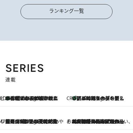
ランキング一覧
SERIES
連載
ビューティいいもの集め EDITORS' BEST
35℃超えの日の夜、枕にひと吹き！ BAUMのルームスプレーが、ひのきの香りで心まで解きほぐす
2 Hours Ago
CREA'S CHOICE
「眠る時刻をセットする」——眠りの前を整える、バルミューダの新しいアプローチ
2 Hours Ago
47都道府県の手みやげ ひんやりスイーツで夏を満喫
【岡山県】この夏絶対食べたい 冷やしておいしいおやつ3選 フルーツが主役のプリンやアイスが勢揃い
2 Hours Ago
そおだよおこの関西おいしい、おやつ紀行
2026.8.9
［大阪府箕面市］一皿一皿目の前で仕上げられる、料理を巧みに組み込んだアシェットデセールコース「ミチル アシェット デセール（Michiru assiette dessert）」