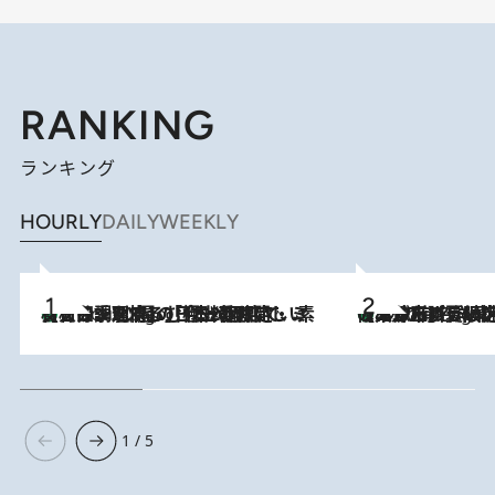
RANKING
ランキング
HOURLY
DAILY
WEEKLY
【大分・別府】「今一番おいしい食材を調理する」1日2組限定・ミシュラン2ツ星の日本料理店で、素材と四季を愉しむ極上の時間
2 Hours Ago
《みずみずしい桃が丸ごと》東京の“あの有名洋菓子シェフ”の下で修業したパティシエが腕を振るう、珠玉の夏限定パフェを堪能！【大分市】
2 Hours Ago
1 / 5