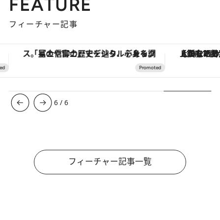
FEATURE
フィーチャー記事
「星のや富士」でデジタルデトックス。冨士信仰の歴史を辿り、心身を調える。
【銀座で出合う最旬美容】美髪ケアや上質な眠
6
/
6
フィーチャー記事一覧