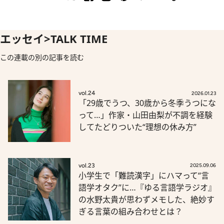
エッセイ>TALK TIME
この連載の別の記事を読む
vol.24
2026.01.23
「29歳でうつ、30歳から冬季うつにな
って…」作家・山田由梨が不調を経験
してたどりついた“理想の休み方”
vol.23
2025.09.06
小学生で「難読漢字」にハマって“言
語学オタク”に…『ゆる言語学ラジオ』
の水野太貴が思わずメモした、絶妙す
ぎる言葉の組み合わせとは？