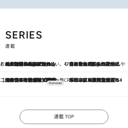
SERIES
連載
そおだよおこの関西おいしい、おやつ紀行
［大阪府箕面市］一皿一皿目の前で仕上げられる、料理を巧みに組み込んだアシェットデセールコース「ミチル アシェット デセール（Michiru assiette dessert）」
5 Hours Ago
47都道府県の手みやげ ひんやりスイーツで夏を満喫
【和歌山県】この夏絶対食べたい 冷やしておいしいおやつ3選 みかんがごろっと丸ごと入ったジュレ
5 Hours Ago
【CREA×星野リゾート】唯一無二。癒しと発見が待つ場所へ
2026.8.7
【トンボの足水浴】ヒノキの香りに包まれて涼感マックス！約13℃の湧水かけ流しを避暑地「星野温泉 トンボの湯」で体験
CREA'S CHOICE
2026.8.7
「立川にも歌舞伎があるんだよ」 片岡仁左衛門・市川中車ら豪華座組みで4年目の立川立飛歌舞伎へ
連載 TOP