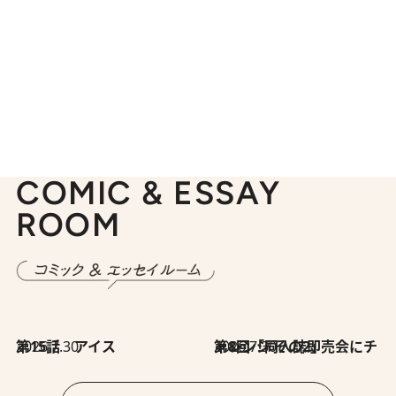
COMIC & ESSAY
ROOM
2026.7.30
第15話 アイス
2026.7.30
第8回「同人誌即売会にチャレンジ その2」