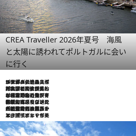
CREA Traveller 2026年夏号 海風
と太陽に誘われてポルトガルに会い
に行く
2026.8.8
リスボンの絶品スイーツ「パステル・デ・ナタ」とは？ポルトガル伝統の奥深い世界へ
2026.7.27
「私の祖国はポルトガル語です」国民的詩人フェルナンド・ペソアと、彼が愛した文学の街を歩く
2026.7.26
ポルトガル近海が育む極上の海の幸。キリリと冷えた白ワインと愉しむ、シーフード専門店の贅沢
2026.7.22
伝統の味をモダンに昇華。高感度な地元客が集う、リスボンの最旬ガストロノミー
2026.7.21
大航海時代の栄華から、震災、独裁、そして革命へ。ポルトガル・首都リスボンの石畳に刻まれた「歴史の光と影」
2026.7.13
エッセイ・ヤマザキマリ「慎ましくも美しき国 ポルトガル」