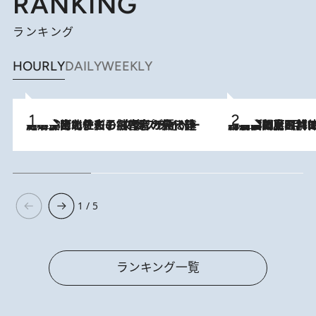
RANKING
ランキング
HOURLY
DAILY
WEEKLY
2026.8.3
《「文士の子ども被害者の会」発足！》阿川佐和子（72）が語る遠藤周作に北杜夫、劇作家・矢代静一の子どもたちの“文豪プライベート事件簿”
2026.8.8
「最後に見られてよかった」上野動物園の東園パンダ舎が解体前に特別公開。8月16日まで延長されたパネル展と共に辿る“半世紀”のパンダ飼育《解体工事の図面あり》
1 / 5
ランキング一覧