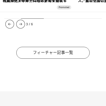
「星のや富士」でデジタルデトックス。冨士信仰の歴史を辿り、心身を調える。
ヴァシュロン・コンスタンタン
3
/
6
フィーチャー記事一覧