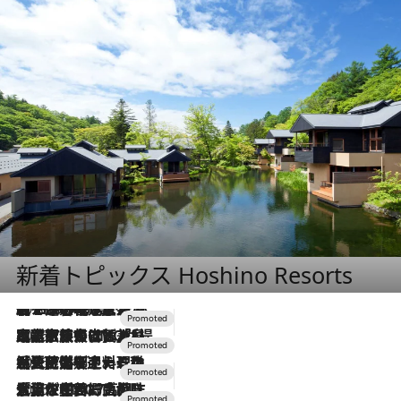
新着トピックス Hoshino Resorts
2026.8.7
【トンボの足水浴】ヒノキの香りに包まれて涼感マックス！約13℃の湧水かけ流しを避暑地「星野温泉 トンボの湯」で体験
2026.7.31
【ホテル帰省】という選択肢をOMOが提案。家族とほどよい距離を保つには「昼は実家、夜は気兼ねなくホテルで！」
2026.7.24
【夏限定ディナーコース】旬を迎える稚鮎や花ズッキーニなどをイタリア・トスカーナの郷土料理の手法で満喫！
2026.7.17
「土佐和ハーブかき氷」がOMO7高知に登場！生姜、山椒、大葉など目にも舌にも涼を呼ぶ郷土の味