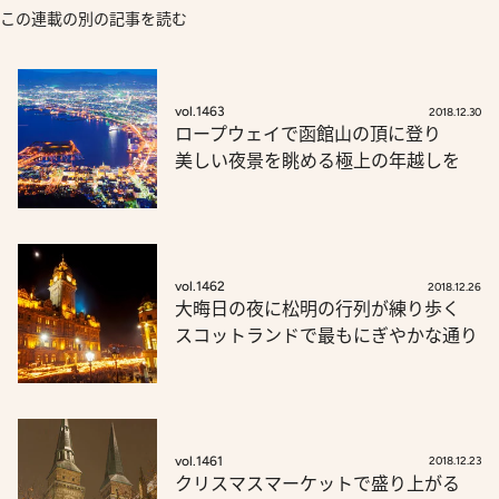
この連載の別の記事を読む
vol.1463
2018.12.30
ロープウェイで函館山の頂に登り
美しい夜景を眺める極上の年越しを
vol.1462
2018.12.26
大晦日の夜に松明の行列が練り歩く
スコットランドで最もにぎやかな通り
vol.1461
2018.12.23
クリスマスマーケットで盛り上がる