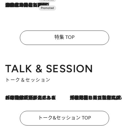
2026.7.10
NEW OPEN！【界 草津】名湯の地に誕生。趣の異なる2種の温泉と上州ならではの会席・蕎麦割烹など美食を味わう究極の癒やし旅
特集 TOP
TALK & SESSION
トーク＆セッション
2026.8.3
「今後値上げがあるとすれば…」「リスクがあるのは今年の冬」エネルギー専門家が語る、ホルムズ海峡封鎖が家庭にもたらす“ある心配”
2026.8.3
「住宅建てられない…」「サーチャージ料の高値が続いている」ホルムズ海峡封鎖による影響はいつまで続く？《エネルギー専門家に聞く“どうなる日本の暮らし”》
トーク&セッション TOP