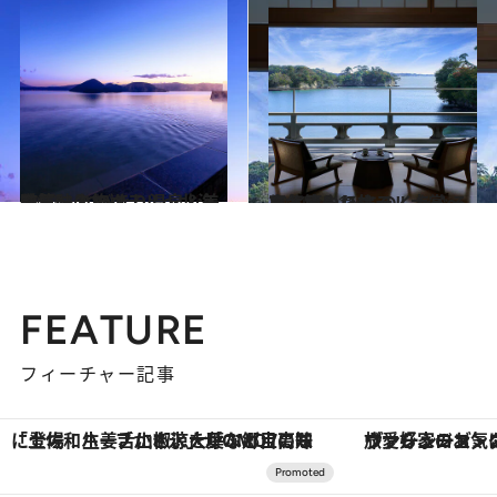
2021.11.10
お気に入りホテル～北海道篇～ とびきり温泉＆美味三昧の旅へ
旅＆お出かけ
2021.11.11
お気に入りホテル大賞～東北篇～ みちのくをぐるっと癒やし旅
旅＆お出かけ
FEATURE
フィーチャー記事
ヴァシュロン・コンスタンタン「オーヴァーシーズ・オートマティック」。旅愛好家のお気に入りコレクションから、ジェンダーレスな新作が登場
【夏限定ディナーコース】旬を迎