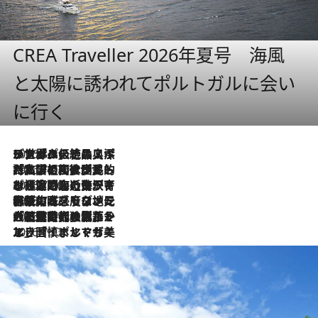
CREA Traveller 2026年夏号 海風
と太陽に誘われてポルトガルに会い
に行く
2026.8.8
リスボンの絶品スイーツ「パステル・デ・ナタ」とは？ポルトガル伝統の奥深い世界へ
2026.7.27
「私の祖国はポルトガル語です」国民的詩人フェルナンド・ペソアと、彼が愛した文学の街を歩く
2026.7.26
ポルトガル近海が育む極上の海の幸。キリリと冷えた白ワインと愉しむ、シーフード専門店の贅沢
2026.7.22
伝統の味をモダンに昇華。高感度な地元客が集う、リスボンの最旬ガストロノミー
2026.7.21
大航海時代の栄華から、震災、独裁、そして革命へ。ポルトガル・首都リスボンの石畳に刻まれた「歴史の光と影」
2026.7.13
エッセイ・ヤマザキマリ「慎ましくも美しき国 ポルトガル」