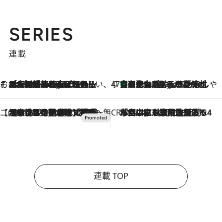
SERIES
連載
そおだよおこの関西おいしい、おやつ紀行
［大阪府箕面市］一皿一皿目の前で仕上げられる、料理を巧みに組み込んだアシェットデセールコース「ミチル アシェット デセール（Michiru assiette dessert）」
6 Hours Ago
47都道府県の手みやげ ひんやりスイーツで夏を満喫
【和歌山県】この夏絶対食べたい 冷やしておいしいおやつ3選 みかんがごろっと丸ごと入ったジュレ
6 Hours Ago
【CREA×星野リゾート】唯一無二。癒しと発見が待つ場所へ
2026.8.7
【トンボの足水浴】ヒノキの香りに包まれて涼感マックス！約13℃の湧水かけ流しを避暑地「星野温泉 トンボの湯」で体験
CREA'S CHOICE
2026.8.7
「立川にも歌舞伎があるんだよ」 片岡仁左衛門・市川中車ら豪華座組みで4年目の立川立飛歌舞伎へ
連載 TOP