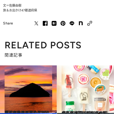
文＝佐藤由樹
旅＆お出かけ
47都道府県
Share
RELATED POSTS
関連記事
2021.8.9
【夏の絶景画像】北海道・東北エリアの夏の絶景＆風物詩の画像(35点)をチェック！
旅＆お出かけ
2022.7.6
【東日本エリアを総まとめ】 47都道府県の手土産 つめたい夏のおやつ大集合！
グルメ