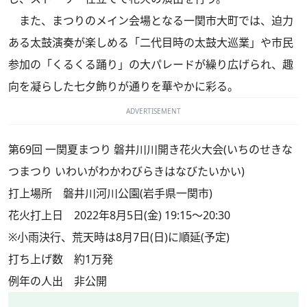
また、まつりのメイン会場となる一関市大町では、迫力
ある太鼓演奏が楽しめる「二代目時の太鼓大巡業」や市民
参加の「くるくる踊り」の大パレードが繰り広げられ、趣
向を凝らした七夕飾りが通りを華やかに彩る。
ADVERTISEMENT
第69回 一関夏まつり 磐井川川開き花火大会(いちのせきな
つまつり いわいがわかわびらきはなびたいかい)
打上場所 磐井川河川公園(岩手県一関市)
花火打上日 2022年8月5日(金) 19:15～20:30
※小雨決行、荒天時は8月7日(日)に順延(予定)
打ち上げ数 約1万発
例年の人出 非公開