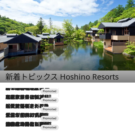
新着トピックス Hoshino Resorts
2026.8.7
【トンボの足水浴】ヒノキの香りに包まれて涼感マックス！約13℃の湧水かけ流しを避暑地「星野温泉 トンボの湯」で体験
2026.7.31
【ホテル帰省】という選択肢をOMOが提案。家族とほどよい距離を保つには「昼は実家、夜は気兼ねなくホテルで！」
2026.7.24
【夏限定ディナーコース】旬を迎える稚鮎や花ズッキーニなどをイタリア・トスカーナの郷土料理の手法で満喫！
2026.7.17
「土佐和ハーブかき氷」がOMO7高知に登場！生姜、山椒、大葉など目にも舌にも涼を呼ぶ郷土の味
2026.7.10
NEW OPEN！【界 草津】名湯の地に誕生。趣の異なる2種の温泉と上州ならではの会席・蕎麦割烹など美食を味わう究極の癒やし旅