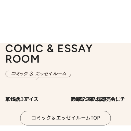
COMIC & ESSAY
ROOM
2026.7.30
第15話 アイス
2026.7.30
第8回「同人誌即売会にチャレンジ その2」
コミック＆エッセイルームTOP