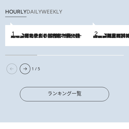
HOURLY
DAILY
WEEKLY
2026.8.3
《「文士の子ども被害者の会」発足！》阿川佐和子（72）が語る遠藤周作に北杜夫、劇作家・矢代静一の子どもたちの“文豪プライベート事件簿”
2026.8.8
「最後に見られてよかった」上野動物園の東園パンダ舎が解体前に特別公開。8月16日まで延長されたパネル展と共に辿る“半世紀”のパンダ飼育《解体工事の図面あり》
1 / 5
ランキング一覧