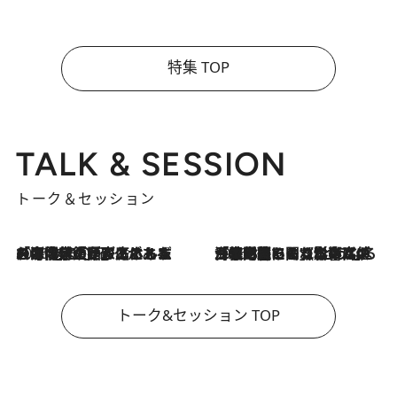
特集 TOP
TALK & SESSION
トーク＆セッション
2026.8.3
「今後値上げがあるとすれば…」「リスクがあるのは今年の冬」エネルギー専門家が語る、ホルムズ海峡封鎖が家庭にもたらす“ある心配”
2026.8.3
「住宅建てられない…」「サーチャージ料の高値が続いている」ホルムズ海峡封鎖による影響はいつまで続く？《エネルギー専門家に聞く“どうなる日本の暮らし”》
トーク&セッション TOP