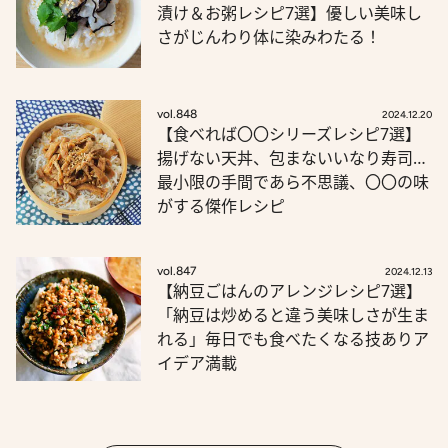
漬け＆お粥レシピ7選】優しい美味し
さがじんわり体に染みわたる！
vol.848
2024.12.20
【食べれば〇〇シリーズレシピ7選】
揚げない天丼、包まないいなり寿司…
最小限の手間であら不思議、〇〇の味
がする傑作レシピ
vol.847
2024.12.13
【納豆ごはんのアレンジレシピ7選】
「納豆は炒めると違う美味しさが生ま
れる」毎日でも食べたくなる技ありア
イデア満載