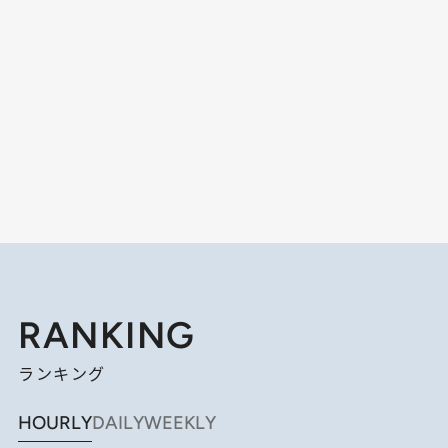
RANKING
ランキング
HOURLY
DAILY
WEEKLY