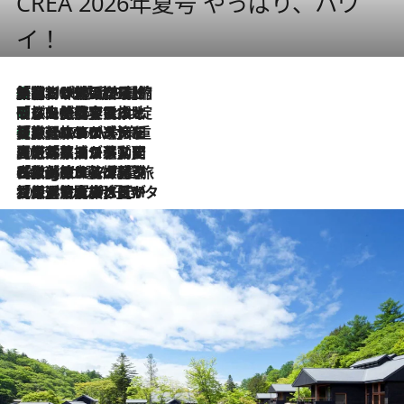
CREA 2026年夏号 やっぱり、ハワ
イ！
「荷物が増えるほど旅ストレスは増す」美容ジャーナリストがたどり着いた最終結論。“化粧品を劇的に減らす”感動の凝縮美容とは
2026.8.6
「旅先には金髪ウィッグを持参」日本と同じメイクでは損してる!? 美容ジャーナリストが提案する“掟破りの旅美容”とは
2026.8.6
【厳選旅コスメ】「身軽さ＆UV対策重視！」ヘアアーティストshucoが選んだ夏旅ベストコスメを発表【Mサイズジップ】
2026.8.6
2026.8.5
【厳選旅コスメ】国内をあちこち移動する河井菜摘が選んだ夏旅ベストコスメ発表！「リラックスアイテムはマスト」【Mサイズジップ】
2026.8.4
【厳選旅コスメ】「紫外線＆乾燥対策しながらメイク感も！」ヘア＆メイクGeorgeが選んだ夏旅ベストコスメを発表！【Mサイズジップ】
2026.8.3
【厳選旅コスメ】「保湿もタイパ重視！」“サウナ好き”タレント清水みさとが愛用する夏旅ベストコスメを発表！【Mサイズジップ】