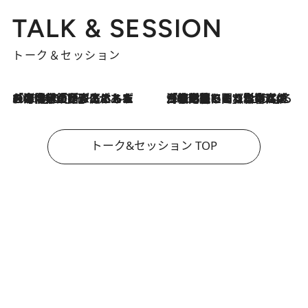
TALK & SESSION
トーク＆セッション
2026.8.3
「今後値上げがあるとすれば…」「リスクがあるのは今年の冬」エネルギー専門家が語る、ホルムズ海峡封鎖が家庭にもたらす“ある心配”
2026.8.3
「住宅建てられない…」「サーチャージ料の高値が続いている」ホルムズ海峡封鎖による影響はいつまで続く？《エネルギー専門家に聞く“どうなる日本の暮らし”》
トーク&セッション TOP