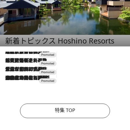
新着トピックス Hoshino Resorts
2026.7.31
【ホテル帰省】という選択肢をOMOが提案。家族とほどよい距離を保つには「昼は実家、夜は気兼ねなくホテルで！」
2026.7.24
【夏限定ディナーコース】旬を迎える稚鮎や花ズッキーニなどをイタリア・トスカーナの郷土料理の手法で満喫！
2026.7.17
「土佐和ハーブかき氷」がOMO7高知に登場！生姜、山椒、大葉など目にも舌にも涼を呼ぶ郷土の味
2026.7.10
NEW OPEN！【界 草津】名湯の地に誕生。趣の異なる2種の温泉と上州ならではの会席・蕎麦割烹など美食を味わう究極の癒やし旅
特集 TOP