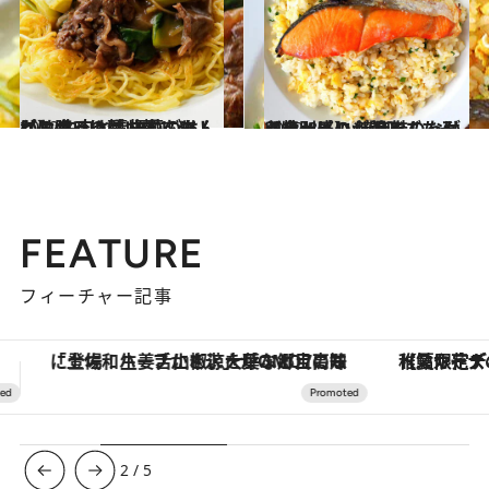
2022.8.7
【お腹いっぱい麺レシピ】 牛肉と青梗菜のあんかけのっけ麺 白いごはんにのせるのもおすすめ！
グルメ
2022.8.5
【特別感に心躍るごちそうレシピ】 焼き鮭のっけ卵チャーハン ほぐしながら食べるのが美味！
グルメ
FEATURE
フィーチャー記事
【夏限定ディナーコース】旬を迎える稚鮎や花ズッキーニなどをイタリア・トスカーナの郷土料理の手法で満喫！
3
/
5