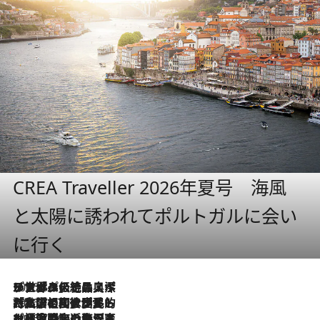
CREA Traveller 2026年夏号 海風
と太陽に誘われてポルトガルに会い
に行く
2026.8.8
リスボンの絶品スイーツ「パステル・デ・ナタ」とは？ポルトガル伝統の奥深い世界へ
2026.7.27
「私の祖国はポルトガル語です」国民的詩人フェルナンド・ペソアと、彼が愛した文学の街を歩く
2026.7.26
ポルトガル近海が育む極上の海の幸。キリリと冷えた白ワインと愉しむ、シーフード専門店の贅沢