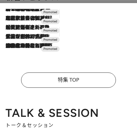
2026.8.7
【トンボの足水浴】ヒノキの香りに包まれて涼感マックス！約13℃の湧水かけ流しを避暑地「星野温泉 トンボの湯」で体験
2026.7.31
【ホテル帰省】という選択肢をOMOが提案。家族とほどよい距離を保つには「昼は実家、夜は気兼ねなくホテルで！」
2026.7.24
【夏限定ディナーコース】旬を迎える稚鮎や花ズッキーニなどをイタリア・トスカーナの郷土料理の手法で満喫！
2026.7.17
「土佐和ハーブかき氷」がOMO7高知に登場！生姜、山椒、大葉など目にも舌にも涼を呼ぶ郷土の味
2026.7.10
NEW OPEN！【界 草津】名湯の地に誕生。趣の異なる2種の温泉と上州ならではの会席・蕎麦割烹など美食を味わう究極の癒やし旅
特集 TOP
TALK & SESSION
トーク＆セッション