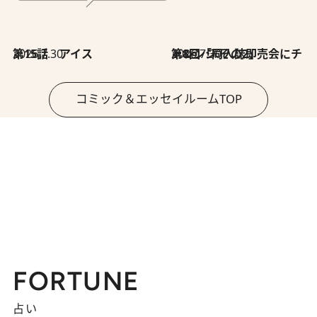
2026.7.30
第15話 アイス
2026.7.30
第8回「同人誌即売会にチャレンジ その2」
コミック＆エッセイルームTOP
FORTUNE
占い