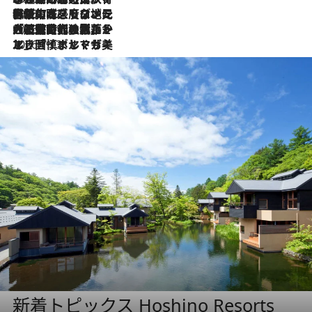
2026.7.22
伝統の味をモダンに昇華。高感度な地元客が集う、リスボンの最旬ガストロノミー
2026.7.21
大航海時代の栄華から、震災、独裁、そして革命へ。ポルトガル・首都リスボンの石畳に刻まれた「歴史の光と影」
2026.7.13
エッセイ・ヤマザキマリ「慎ましくも美しき国 ポルトガル」
新着トピックス Hoshino Resorts