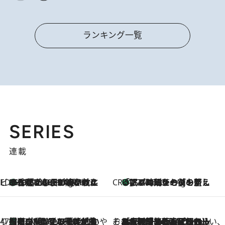
ランキング一覧
SERIES
連載
ビューティいいもの集め EDITORS' BEST
35℃超えの日の夜、枕にひと吹き！ BAUMのルームスプレーが、ひのきの香りで心まで解きほぐす
17 Minutes Ago
CREA'S CHOICE
「眠る時刻をセットする」——眠りの前を整える、バルミューダの新しいアプローチ
17 Minutes Ago
47都道府県の手みやげ ひんやりスイーツで夏を満喫
【岡山県】この夏絶対食べたい 冷やしておいしいおやつ3選 フルーツが主役のプリンやアイスが勢揃い
17 Minutes Ago
そおだよおこの関西おいしい、おやつ紀行
2026.8.9
［大阪府箕面市］一皿一皿目の前で仕上げられる、料理を巧みに組み込んだアシェットデセールコース「ミチル アシェット デセール（Michiru assiette dessert）」