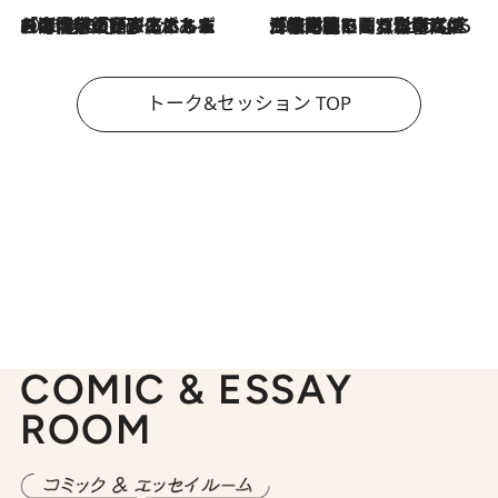
2026.8.3
「今後値上げがあるとすれば…」「リスクがあるのは今年の冬」エネルギー専門家が語る、ホルムズ海峡封鎖が家庭にもたらす“ある心配”
2026.8.3
「住宅建てられない…」「サーチャージ料の高値が続いている」ホルムズ海峡封鎖による影響はいつまで続く？《エネルギー専門家に聞く“どうなる日本の暮らし”》
トーク&セッション TOP
COMIC & ESSAY
ROOM