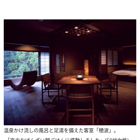
温泉かけ流しの風呂と足湯を備えた客室「穂波」。