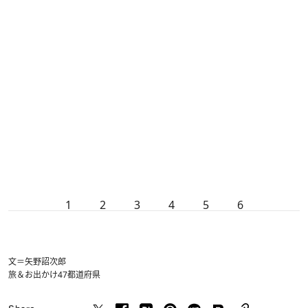
1
2
3
4
5
6
文＝矢野詔次郎
旅＆お出かけ
47都道府県