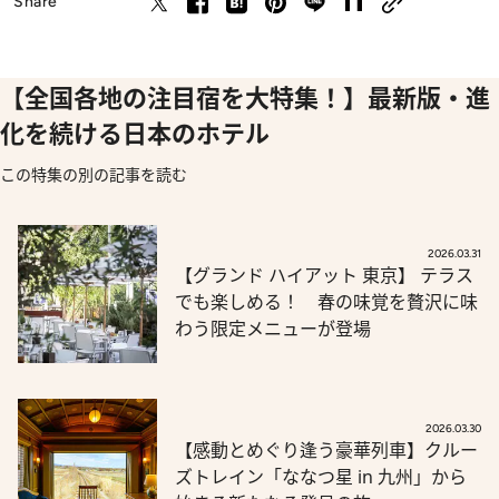
Share
【全国各地の注目宿を大特集！】最新版・進
化を続ける日本のホテル
この特集の別の記事を読む
2026.03.31
【グランド ハイアット 東京】 テラス
でも楽しめる！ 春の味覚を贅沢に味
わう限定メニューが登場
2026.03.30
【感動とめぐり逢う豪華列車】クルー
ズトレイン「ななつ星 in 九州」から