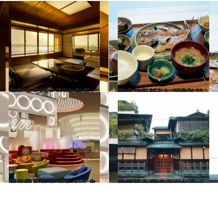
2021.10.28
決定！ CREA WEB お気に入りホテル大賞TOP10
旅＆お出かけ
2022.6.24
朝食の美味しい温泉旅館3選 “これぞ日本の朝食”で 心と体をデトックス
旅＆お出かけ
2022.2.16
お気に入りホテル大賞 大阪・神戸篇 何度も泊まりたい楽しいホテルへ！
旅＆お出かけ
2022.2.3
お気に入りホテル大賞～京都篇～ 旅の目的になる宿がいっぱい！
旅＆お出かけ