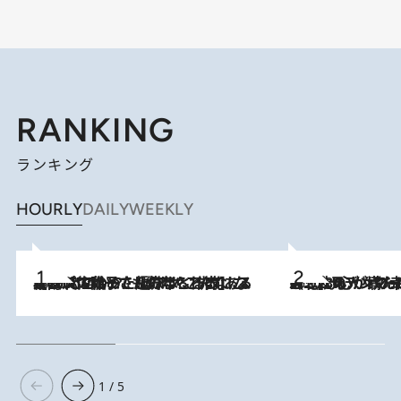
RANKING
ランキング
HOURLY
DAILY
WEEKLY
2026.8.5
【阿川佐和子さんの年とる力】なぜ70代で始めた趣味は“こんなに楽しい”のか？ ピアノ、俳句…スランプに陥っても続けられる“ある秘訣”とは
2026.8.8
《北欧の人々の幸福度が高いのは…》元デンマーク親善大使が出会った“心が満たされる暮らし”「いいかげんにヒュッゲしなさい！」
1 / 5