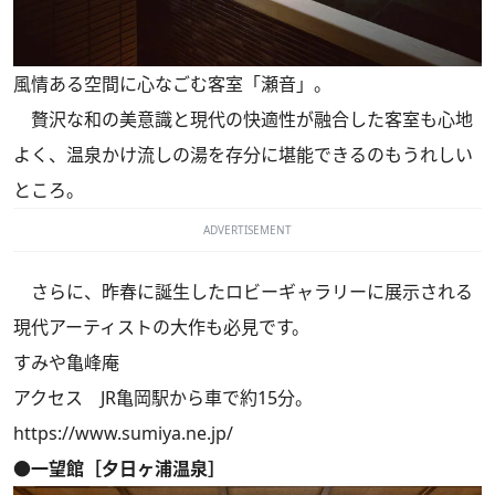
風情ある空間に心なごむ客室「瀬音」。
贅沢な和の美意識と現代の快適性が融合した客室も心地
よく、温泉かけ流しの湯を存分に堪能できるのもうれしい
ところ。
ADVERTISEMENT
さらに、昨春に誕生したロビーギャラリーに展示される
現代アーティストの大作も必見です。
すみや亀峰庵
アクセス JR亀岡駅から車で約15分。
https://www.sumiya.ne.jp/
●一望館［夕日ヶ浦温泉］