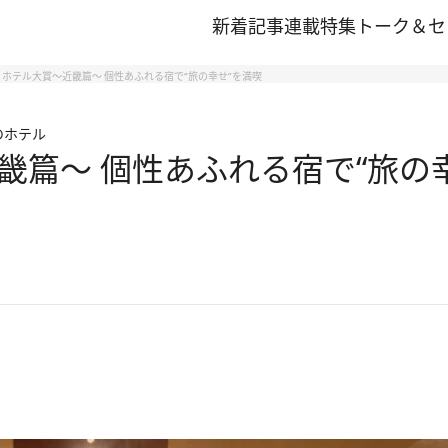
新着記事
連載
特集
トーク＆セ
ホテル大賞～近畿篇～ 個性あふれる宿で“旅の幸せ”を満喫
のホテル
畿篇～ 個性あふれる宿で“旅の