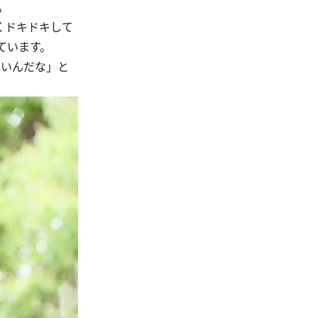
。
くドキドキして
ています。
いいんだな」と
。