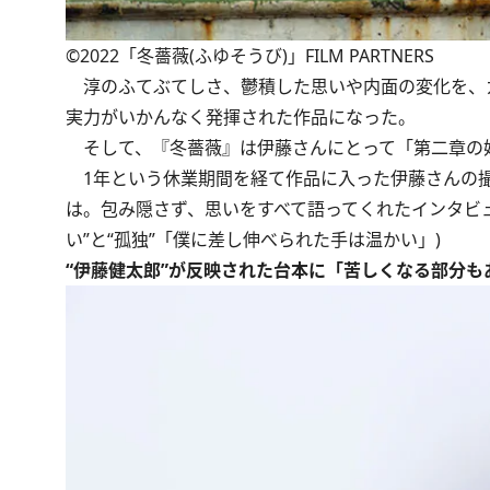
©2022「冬薔薇(ふゆそうび)」FILM PARTNERS
淳のふてぶてしさ、鬱積した思いや内面の変化を、
実力がいかんなく発揮された作品になった。
そして、『冬薔薇』は伊藤さんにとって「第二章の始
1年という休業期間を経て作品に入った伊藤さんの撮
は。包み隠さず、思いをすべて語ってくれたインタビ
い”と“孤独”「僕に差し伸べられた手は温かい」
)
“伊藤健太郎”が反映された台本に「苦しくなる部分も