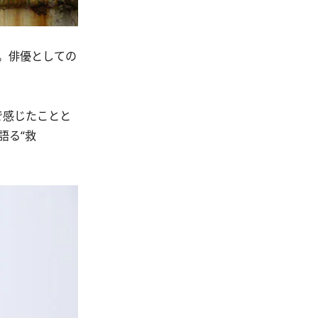
。俳優としての
で感じたことと
語る“救