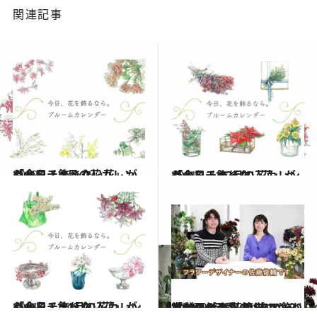
関連記事
2022.1.1
「今日、飾りたい花」がわかる！ 1月の花カレンダーをチェック
ライフスタイル
2021.12.1
「今日、飾りたい花」がわかる！ 12月の花カレンダーをチェック
ライフスタイル
2021.11.1
「今日、飾りたい花」がわかる！ 11月の花カレンダーをチェック
ライフスタイル
2021.12.30
【動画付き】CREAアンバサダーが お花のプロから教わりました 簡単！「100％可愛いバラの飾り方」
ライフスタイル