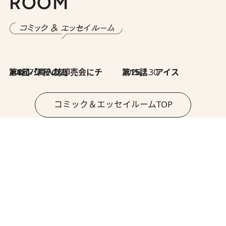
ROOM
2026.7.30
第8回「同人誌即売会にチャレンジ その2」
2026.7.30
第15話 アイス
コミック＆エッセイルームTOP