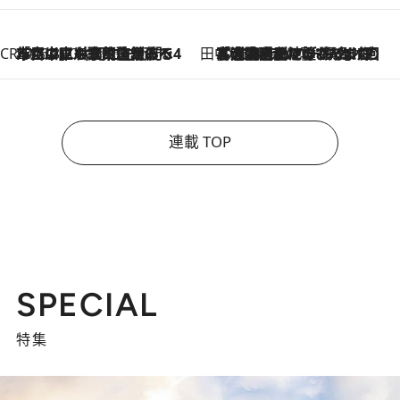
CREA'S CHOICE
2026.8.7
「立川にも歌舞伎があるんだよ」 片岡仁左衛門・市川中車ら豪華座組みで4年目の立川立飛歌舞伎へ
田中稲の勝手に再ブーム
2026.8.7
「湘南乃風に憧れて」観客大盛上がりの“タオル回し”に、ラッパー顔負けの高速歌唱まで…さだまさし（74）のアグレッシブすぎる現在地
連載 TOP
SPECIAL
特集