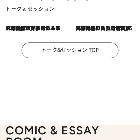
トーク＆セッション
2026.8.3
「今後値上げがあるとすれば…」「リスクがあるのは今年の冬」エネルギー専門家が語る、ホルムズ海峡封鎖が家庭にもたらす“ある心配”
2026.8.3
「住宅建てられない…」「サーチャージ料の高値が続いている」ホルムズ海峡封鎖による影響はいつまで続く？《エネルギー専門家に聞く“どうなる日本の暮らし”》
トーク&セッション TOP
COMIC & ESSAY