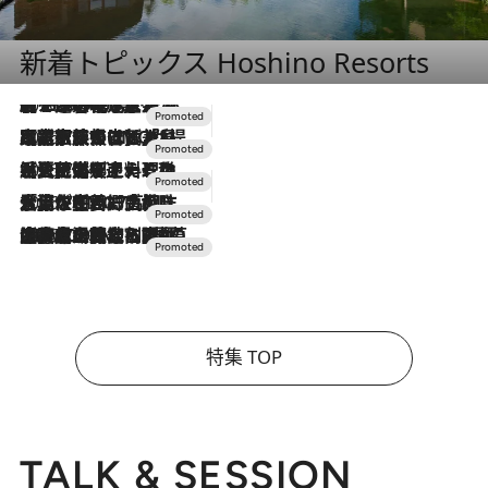
新着トピックス Hoshino Resorts
2026.8.7
【トンボの足水浴】ヒノキの香りに包まれて涼感マックス！約13℃の湧水かけ流しを避暑地「星野温泉 トンボの湯」で体験
2026.7.31
【ホテル帰省】という選択肢をOMOが提案。家族とほどよい距離を保つには「昼は実家、夜は気兼ねなくホテルで！」
2026.7.24
【夏限定ディナーコース】旬を迎える稚鮎や花ズッキーニなどをイタリア・トスカーナの郷土料理の手法で満喫！
2026.7.17
「土佐和ハーブかき氷」がOMO7高知に登場！生姜、山椒、大葉など目にも舌にも涼を呼ぶ郷土の味
2026.7.10
NEW OPEN！【界 草津】名湯の地に誕生。趣の異なる2種の温泉と上州ならではの会席・蕎麦割烹など美食を味わう究極の癒やし旅
特集 TOP
TALK & SESSION