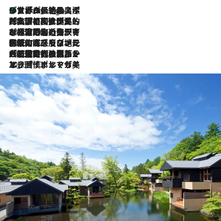
リスボンの絶品スイーツ「パステル・デ・ナタ」とは？ポルトガル伝統の奥深い世界へ
5 Hours Ago
2026.7.27
「私の祖国はポルトガル語です」国民的詩人フェルナンド・ペソアと、彼が愛した文学の街を歩く
2026.7.26
ポルトガル近海が育む極上の海の幸。キリリと冷えた白ワインと愉しむ、シーフード専門店の贅沢
2026.7.22
伝統の味をモダンに昇華。高感度な地元客が集う、リスボンの最旬ガストロノミー
2026.7.21
大航海時代の栄華から、震災、独裁、そして革命へ。ポルトガル・首都リスボンの石畳に刻まれた「歴史の光と影」
2026.7.13
エッセイ・ヤマザキマリ「慎ましくも美しき国 ポルトガル」