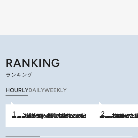
RANKING
ランキング
HOURLY
DAILY
WEEKLY
【間違いのない王道・東京土産】資生堂パーラー 銀座本店でのみ出会える銘菓5選《極上プディング・濃厚チーズケーキ・ボンボンショコラほか》
5 Hours Ago
2026.8.5
【阿川佐和子さんの年とる力】なぜ70代で始めた趣味は“こんなに楽しい”のか？ ピアノ、俳句…スランプに陥っても続けられる“ある秘訣”とは