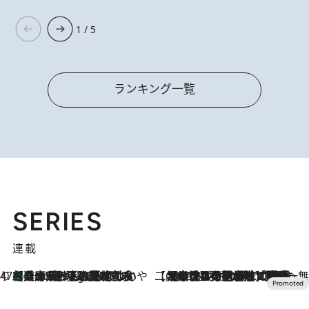
1 / 5
ランキング一覧
SERIES
連載
47都道府県の手みやげ ひんやりスイーツで夏を満喫
【兵庫県】この夏絶対食べたい 冷やしておいしいおやつ3選 淡路島の恵みをジェラートに集約
5 Hours Ago
【CREA×星野リゾート】唯一無二。癒しと発見が待つ場所へ
2026.8.7
【トンボの足水浴】ヒノキの香りに包まれて涼感マックス！約13℃の湧水かけ流しを避暑地「星野温泉 トンボの湯」で体験