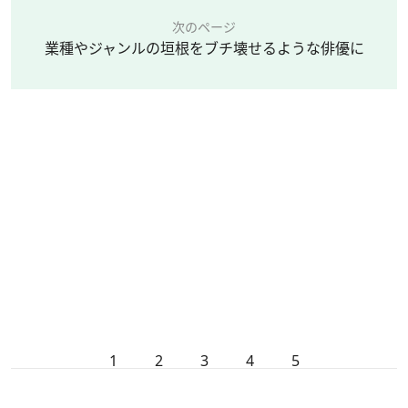
次のページ
業種やジャンルの垣根をブチ壊せるような俳優に
1
2
3
4
5