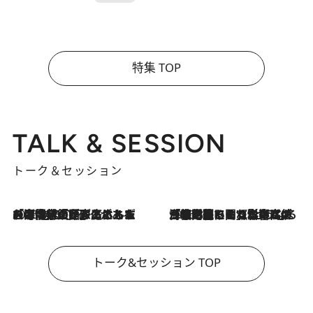
特集 TOP
TALK & SESSION
トーク＆セッション
2026.8.3
「今後値上げがあるとすれば…」「リスクがあるのは今年の冬」エネルギー専門家が語る、ホルムズ海峡封鎖が家庭にもたらす“ある心配”
2026.8.3
「住宅建てられない…」「サーチャージ料の高値が続いている」ホルムズ海峡封鎖による影響はいつまで続く？《エネルギー専門家に聞く“どうなる日本の暮らし”》
トーク&セッション TOP