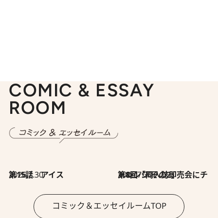
COMIC & ESSAY
ROOM
2026.7.30
第15話 アイス
2026.7.30
第8回「同人誌即売会にチャレンジ その2」
コミック＆エッセイルームTOP