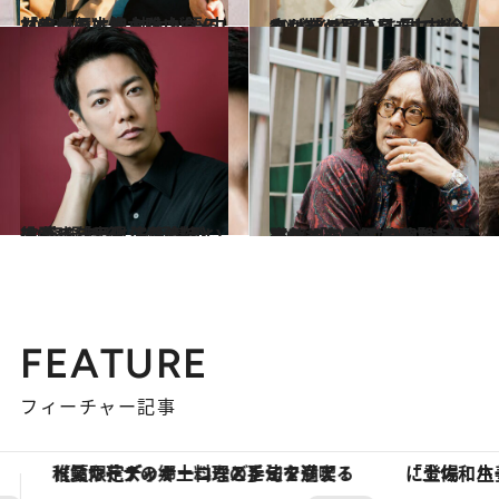
2020.6.2
《完全版》神木隆之介×中村倫也の本音 神木が語る「トモ君は飾らないもんね」
カルチャー
2021.2.5
“ひねくれていた”中村倫也が昔の写真を 見てビックリ「ヤバい目をしてた…笑」
カルチャー
2021.9.30
役者15年目に演じる初の“容疑者”役 佐藤 健がいま語る「表現」の矜持とは
カルチャー
2021.9.24
イケオジ俳優 滝藤賢一に密着したら こんなにおしゃれで楽しい本ができました 「いいと思ったら躊躇せずに着ればいい」
カルチャー
FEATURE
フィーチャー記事
「土佐和ハーブかき氷」がOMO7高知に登場！生姜、山椒、大葉など目にも舌にも涼を呼ぶ郷土の味
ヴァシュロン・コンスタンタン