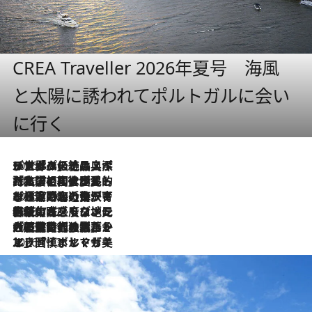
CREA Traveller 2026年夏号 海風
と太陽に誘われてポルトガルに会い
に行く
2026.8.8
リスボンの絶品スイーツ「パステル・デ・ナタ」とは？ポルトガル伝統の奥深い世界へ
2026.7.27
「私の祖国はポルトガル語です」国民的詩人フェルナンド・ペソアと、彼が愛した文学の街を歩く
2026.7.26
ポルトガル近海が育む極上の海の幸。キリリと冷えた白ワインと愉しむ、シーフード専門店の贅沢
2026.7.22
伝統の味をモダンに昇華。高感度な地元客が集う、リスボンの最旬ガストロノミー
2026.7.21
大航海時代の栄華から、震災、独裁、そして革命へ。ポルトガル・首都リスボンの石畳に刻まれた「歴史の光と影」
2026.7.13
エッセイ・ヤマザキマリ「慎ましくも美しき国 ポルトガル」