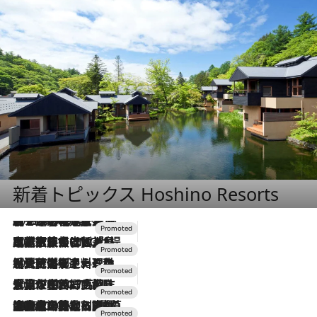
新着トピックス Hoshino Resorts
2026.8.7
【トンボの足水浴】ヒノキの香りに包まれて涼感マックス！約13℃の湧水かけ流しを避暑地「星野温泉 トンボの湯」で体験
2026.7.31
【ホテル帰省】という選択肢をOMOが提案。家族とほどよい距離を保つには「昼は実家、夜は気兼ねなくホテルで！」
2026.7.24
【夏限定ディナーコース】旬を迎える稚鮎や花ズッキーニなどをイタリア・トスカーナの郷土料理の手法で満喫！
2026.7.17
「土佐和ハーブかき氷」がOMO7高知に登場！生姜、山椒、大葉など目にも舌にも涼を呼ぶ郷土の味
2026.7.10
NEW OPEN！【界 草津】名湯の地に誕生。趣の異なる2種の温泉と上州ならではの会席・蕎麦割烹など美食を味わう究極の癒やし旅