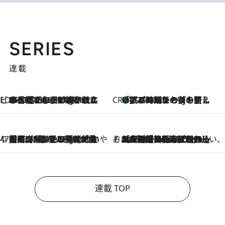
SERIES
連載
ビューティいいもの集め EDITORS' BEST
35℃超えの日の夜、枕にひと吹き！ BAUMのルームスプレーが、ひのきの香りで心まで解きほぐす
17 Minutes Ago
CREA'S CHOICE
「眠る時刻をセットする」——眠りの前を整える、バルミューダの新しいアプローチ
17 Minutes Ago
47都道府県の手みやげ ひんやりスイーツで夏を満喫
【岡山県】この夏絶対食べたい 冷やしておいしいおやつ3選 フルーツが主役のプリンやアイスが勢揃い
17 Minutes Ago
そおだよおこの関西おいしい、おやつ紀行
2026.8.9
［大阪府箕面市］一皿一皿目の前で仕上げられる、料理を巧みに組み込んだアシェットデセールコース「ミチル アシェット デセール（Michiru assiette dessert）」
連載 TOP