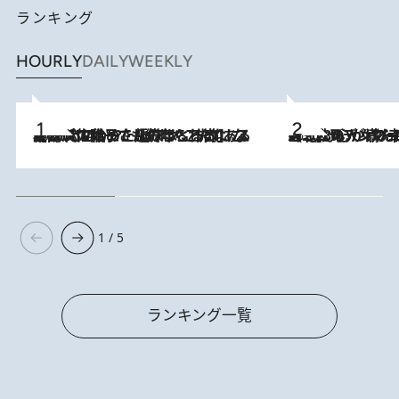
ランキング
HOURLY
DAILY
WEEKLY
2026.8.5
【阿川佐和子さんの年とる力】なぜ70代で始めた趣味は“こんなに楽しい”のか？ ピアノ、俳句…スランプに陥っても続けられる“ある秘訣”とは
2026.8.8
《北欧の人々の幸福度が高いのは…》元デンマーク親善大使が出会った“心が満たされる暮らし”「いいかげんにヒュッゲしなさい！」
1 / 5
ランキング一覧