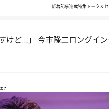
新着記事
連載
特集
トーク＆セ
すけど…」 今市隆二ロングイ
は？