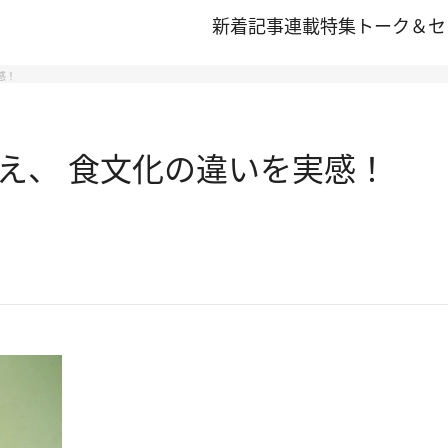
新着記事
連載
特集
トーク＆セ
感！
え、 食文化の違いを実感！