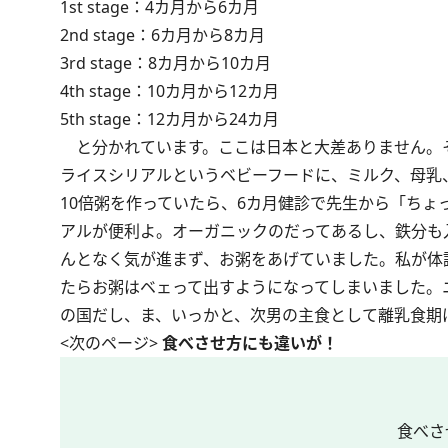
1st stage：4カ月から6カ月
2nd stage：6カ月から8カ月
3rd stage：8カ月から10カ月
4th stage：10カ月から12カ月
5th stage：12カ月から24カ月
と分かれています。ここは日本と大差ありません。そ
ライスシリアルというベビーフードに、ミルク、母乳
10倍粥を作っていたら、6カ月健診で先生から「ち
アルが便利よ。オーガニックのだってあるし、鉄分も
んとなく気が進まず、お粥をあげていました。私が体
たらお粥はベェって出すようになってしまいました。
の国だし、ま、いっかと、次男の主食として離乳食期
<次のページ>
食べさせ方にも違いが！
食べさ