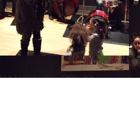
験できるNYのキッズジャズ教室に参加