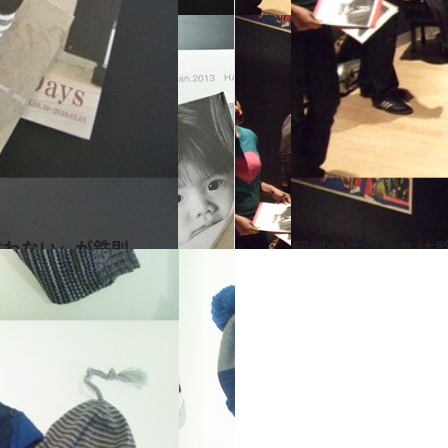
言わない」が鉄則
2013.4.5
即興や生演奏も体
ライフスタイル