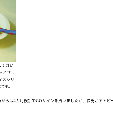
粉まではい
るとサッ
イスシリ
べても、
からは4カ月検診でGOサインを貰いましたが、長男がアトピ