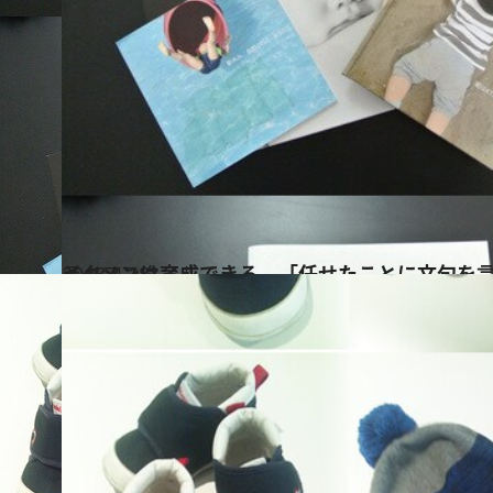
2013.4.18
イクメンは育成できる。「任せたことに文句を
ライフスタイル