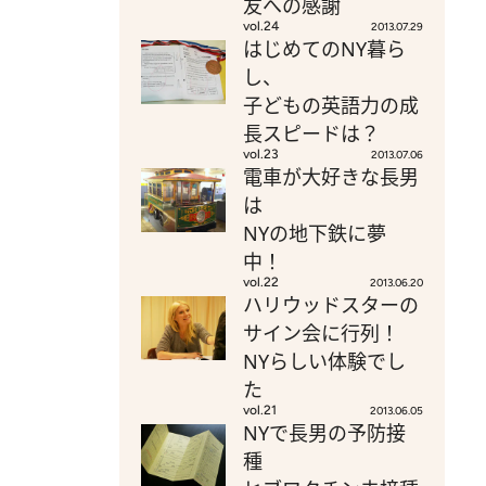
友への感謝
vol.24
2013.07.29
はじめてのNY暮ら
し、
子どもの英語力の成
長スピードは？
vol.23
2013.07.06
電車が大好きな長男
は
NYの地下鉄に夢
中！
vol.22
2013.06.20
ハリウッドスターの
サイン会に行列！
NYらしい体験でし
た
vol.21
2013.06.05
NYで長男の予防接
種