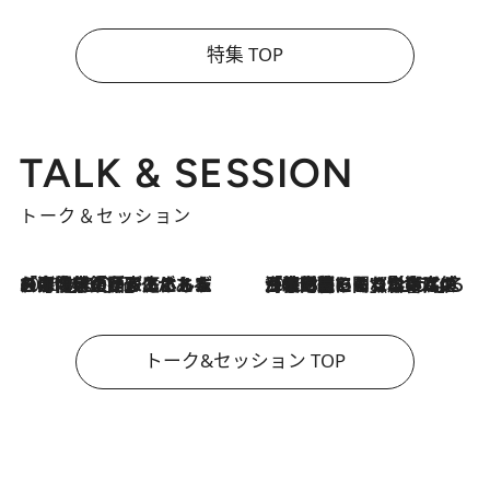
特集 TOP
TALK & SESSION
トーク＆セッション
2026.8.3
「今後値上げがあるとすれば…」「リスクがあるのは今年の冬」エネルギー専門家が語る、ホルムズ海峡封鎖が家庭にもたらす“ある心配”
2026.8.3
「住宅建てられない…」「サーチャージ料の高値が続いている」ホルムズ海峡封鎖による影響はいつまで続く？《エネルギー専門家に聞く“どうなる日本の暮らし”》
トーク&セッション TOP