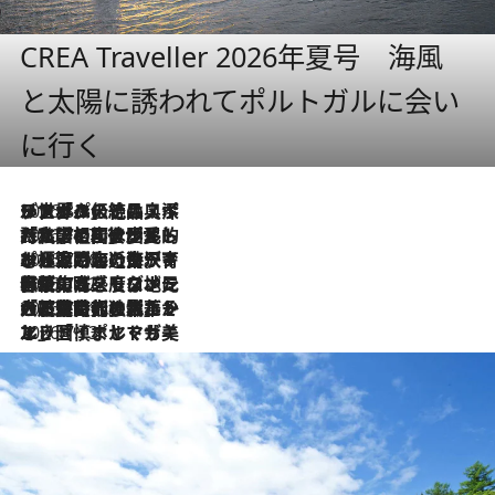
CREA Traveller 2026年夏号 海風
と太陽に誘われてポルトガルに会い
に行く
2026.8.8
リスボンの絶品スイーツ「パステル・デ・ナタ」とは？ポルトガル伝統の奥深い世界へ
2026.7.27
「私の祖国はポルトガル語です」国民的詩人フェルナンド・ペソアと、彼が愛した文学の街を歩く
2026.7.26
ポルトガル近海が育む極上の海の幸。キリリと冷えた白ワインと愉しむ、シーフード専門店の贅沢
2026.7.22
伝統の味をモダンに昇華。高感度な地元客が集う、リスボンの最旬ガストロノミー
2026.7.21
大航海時代の栄華から、震災、独裁、そして革命へ。ポルトガル・首都リスボンの石畳に刻まれた「歴史の光と影」
2026.7.13
エッセイ・ヤマザキマリ「慎ましくも美しき国 ポルトガル」