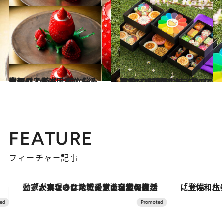
2021.3.16
関西の人気ホテルからの春便り！ 絢爛豪華な桜＆いちごスイーツ3選
旅＆お出かけ
2021.3.12
春にぴったり♡村上隆“お花”とコラボの カラフルで可愛い期間限定テイクアウト
グルメ
FEATURE
フィーチャー記事
「土佐和ハーブかき氷」がOMO7高知に登場！生姜、山椒、大葉など目にも舌にも涼を呼ぶ郷土の味
【夏限定ディナーコース】旬を迎