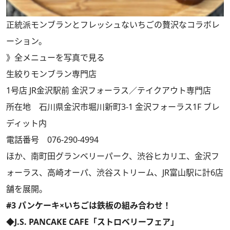
正統派モンブランとフレッシュないちごの贅沢なコラボレ
ーション。
》
全メニューを写真で見る
生絞りモンブラン専門店
1号店 JR金沢駅前 金沢フォーラス／テイクアウト専門店
所在地 石川県金沢市堀川新町3-1 金沢フォーラス1F ブレ
ディット内
電話番号 076-290-4994
ほか、南町田グランベリーパーク、渋谷ヒカリエ、金沢フ
ォーラス、高崎オーパ、渋谷ストリーム、JR富山駅に計6店
舗を展開。
#3 パンケーキ×いちごは鉄板の組み合わせ！
◆J.S. PANCAKE CAFE「ストロベリーフェア」