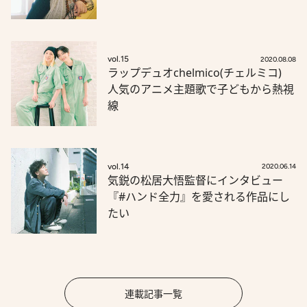
vol.15
2020.08.08
ラップデュオchelmico(チェルミコ)
人気のアニメ主題歌で子どもから熱視
線
vol.14
2020.06.14
気鋭の松居大悟監督にインタビュー
『#ハンド全力』を愛される作品にし
たい
連載記事一覧