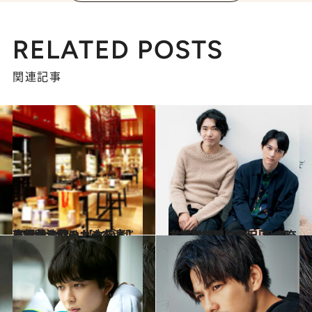
RELATED POSTS
関連記事
2013.3.10
セックスワーカーを演じる伊藤沙莉の 【女優考】声優からコントまで
旅＆お出かけ
2020.8.22
【特別公開】吉沢 亮×柄本 佑 仲良し対談「リア充な学生に憧れる」
カルチャー