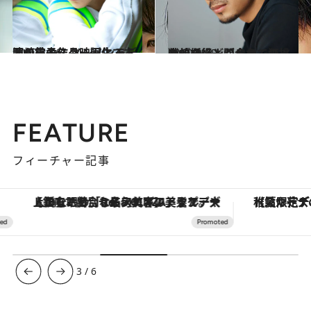
2020.11.6
岡崎京子作品映画化で主演の鈴木仁 メンノンモデルからのスター誕生
カルチャー
2020.9.25
森崎ウィンが全力で狂った『妖怪人間ベラ』の挑戦的な役どころ
カルチャー
FEATURE
フィーチャー記事
【銀座で出合う最旬美容】美髪ケアや上質な眠り…セルフケアのアップデートから、特別な名入れギフトまで。大人のための「ReFa GINZA」クルーズ
【夏限定ディナーコース】旬を迎
3
/
6