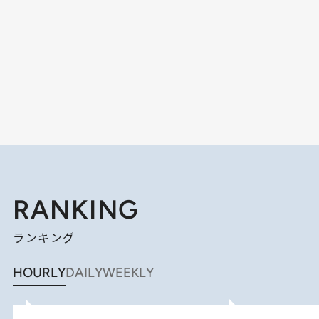
RANKING
ランキング
HOURLY
DAILY
WEEKLY