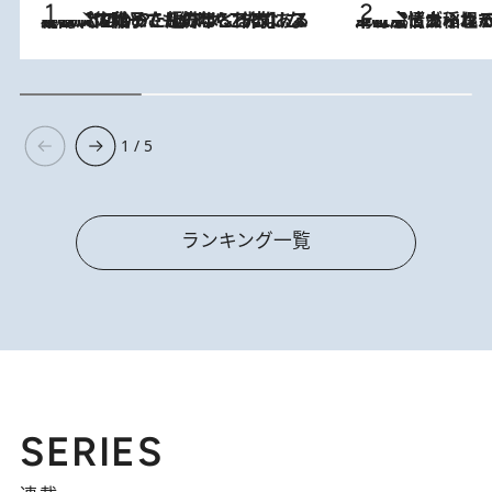
2026.8.5
【阿川佐和子さんの年とる力】なぜ70代で始めた趣味は“こんなに楽しい”のか？ ピアノ、俳句…スランプに陥っても続けられる“ある秘訣”とは
2026.8.5
下町風情あふれる台北屈指の人気エリア・大稲埕でセンスのいい台湾土産《ヴィン
1 / 5
ランキング一覧
SERIES