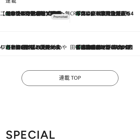
連載
【CREA×星野リゾート】唯一無二。癒しと発見が待つ場所へ
【トンボの足水浴】ヒノキの香りに包まれて涼感マックス！約13℃の湧水かけ流しを避暑地「星野温泉 トンボの湯」で体験
2026.8.7
CREA'S CHOICE
「立川にも歌舞伎があるんだよ」 片岡仁左衛門・市川中車ら豪華座組みで4年目の立川立飛歌舞伎へ
2026.8.7
47都道府県の手みやげ ひんやりスイーツで夏を満喫
【京都府】この夏絶対食べたい 冷やしておいしいおやつ3選 ひと口目から心を掴む新緑のテリーヌ
2026.8.7
田中稲の勝手に再ブーム
「湘南乃風に憧れて」観客大盛上がりの“タオル回し”に、ラッパー顔負けの高速歌唱まで…さだまさし（74）のアグレッシブすぎる現在地
2026.8.7
連載 TOP
SPECIAL