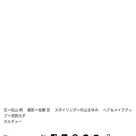
文＝松山 梢 撮影＝佐藤 亘 スタイリング＝杉山まゆみ ヘア＆メイクアッ
プ＝須賀元子
カルチャー