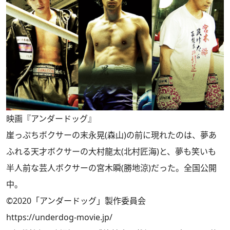
映画『アンダードッグ』
崖っぷちボクサーの末永晃(森山)の前に現れたのは、夢あ
ふれる天才ボクサーの大村龍太(北村匠海)と、夢も笑いも
半人前な芸人ボクサーの宮木瞬(勝地涼)だった。全国公開
中。
©2020「アンダードッグ」製作委員会
https://underdog-movie.jp/