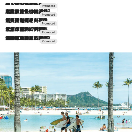
【トンボの足水浴】ヒノキの香りに包まれて涼感マックス！約13℃の湧水かけ流しを避暑地「星野温泉 トンボの湯」で体験
2026.8.7
2026.7.31
【ホテル帰省】という選択肢をOMOが提案。家族とほどよい距離を保つには「昼は実家、夜は気兼ねなくホテルで！」
2026.7.24
【夏限定ディナーコース】旬を迎える稚鮎や花ズッキーニなどをイタリア・トスカーナの郷土料理の手法で満喫！
2026.7.17
「土佐和ハーブかき氷」がOMO7高知に登場！生姜、山椒、大葉など目にも舌にも涼を呼ぶ郷土の味
2026.7.10
NEW OPEN！【界 草津】名湯の地に誕生。趣の異なる2種の温泉と上州ならではの会席・蕎麦割烹など美食を味わう究極の癒やし旅