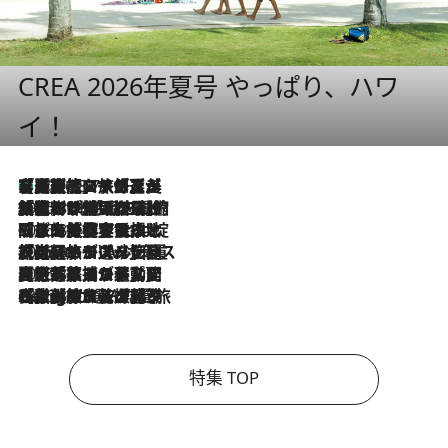
CREA 2026年夏号 やっぱり、ハワ
イ！
【厳選旅コスメ】「多機能アイテムがメイン！」旅好き美容エディターが選んだ夏旅ベストコスメを発表【Mサイズジップ】
2026.8.7
2026.8.6
「荷物が増えるほど旅ストレスは増す」美容ジャーナリストがたどり着いた最終結論。“化粧品を劇的に減らす”感動の凝縮美容とは
2026.8.6
「旅先には金髪ウィッグを持参」日本と同じメイクでは損してる!? 美容ジャーナリストが提案する“掟破りの旅美容”とは
2026.8.6
【厳選旅コスメ】「身軽さ＆UV対策重視！」ヘアアーティストshucoが選んだ夏旅ベストコスメを発表【Mサイズジップ】
2026.8.5
【厳選旅コスメ】国内をあちこち移動する河井菜摘が選んだ夏旅ベストコスメ発表！「リラックスアイテムはマスト」【Mサイズジップ】
2026.8.4
【厳選旅コスメ】「紫外線＆乾燥対策しながらメイク感も！」ヘア＆メイクGeorgeが選んだ夏旅ベストコスメを発表！【Mサイズジップ】
特集 TOP