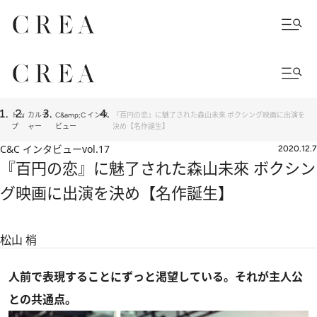
トッ
カルチ
C&amp;C インタ
『百円の恋』に魅了された森山未來 ボクシング映画に出演を
プ
ャー
ビュー
決め【名作誕生】
C&C インタビュー
vol.17
2020.12.7
『百円の恋』に魅了された森山未來 ボクシン
グ映画に出演を決め【名作誕生】
松山 梢
人前で表現することにずっと渇望している。それが主人公
との共通点。