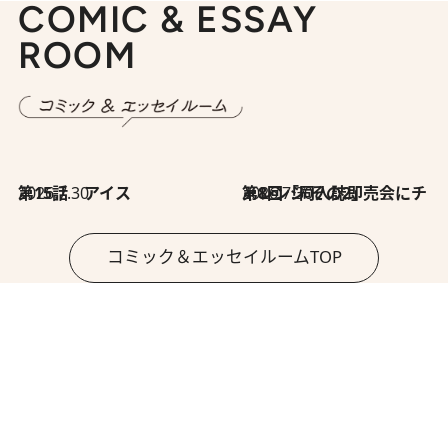
COMIC & ESSAY
ROOM
2026.7.30
第15話 アイス
2026.7.30
第8回「同人誌即売会にチャレンジ その2」
コミック＆エッセイルームTOP