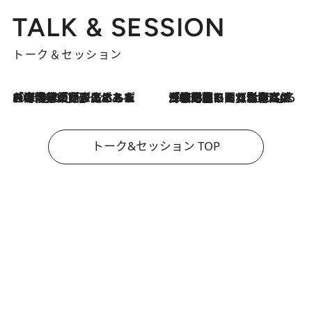
TALK & SESSION
トーク＆セッション
2026.8.3
「今後値上げがあるとすれば…」「リスクがあるのは今年の冬」エネルギー専門家が語る、ホルムズ海峡封鎖が家庭にもたらす“ある心配”
2026.8.3
「住宅建てられない…」「サーチャージ料の高値が続いている」ホルムズ海峡封鎖による影響はいつまで続く？《エネルギー専門家に聞く“どうなる日本の暮らし”》
トーク&セッション TOP