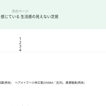
次のページ
を感じている 生活感の見えない芝居
1
2
3
4
(柄本) ヘアメイク＝小林正憲(SHIMA／吉沢)、廣瀬瑠美(柄本)