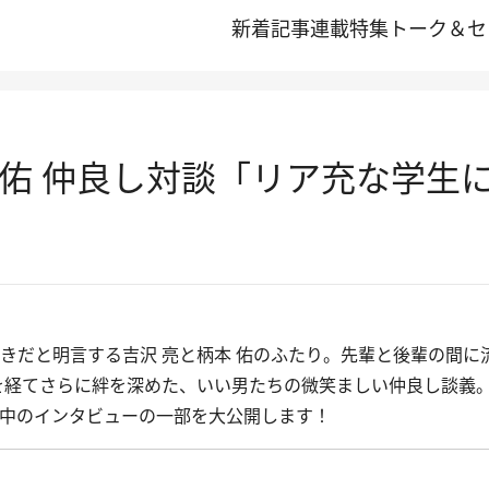
新着記事
連載
特集
トーク＆セ
 佑 仲良し対談「リア充な学生
きだと明言する吉沢 亮と柄本 佑のふたり。先輩と後輩の間に
を経てさらに絆を深めた、いい男たちの微笑ましい仲良し談義
中のインタビューの一部を大公開します！