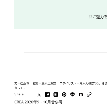
共に魅力
文＝松山 梢 撮影＝藤原江理奈 スタイリスト＝荒木大輔(吉沢)、林 道雄
カルチャー
Share
CREA 2020年9・10月合併号