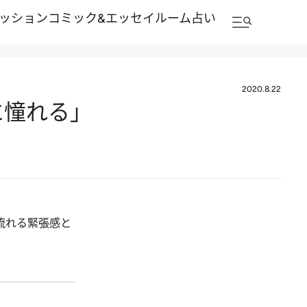
ッション
コミック&エッセイルーム
占い
2020.8.22
に憧れる」
流れる緊張感と
。