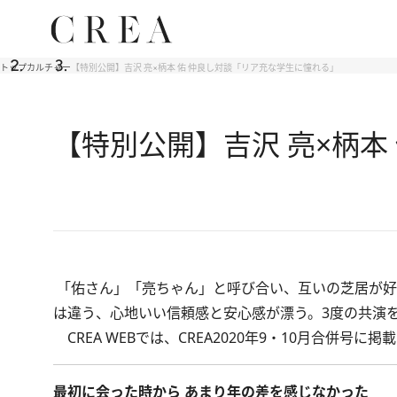
トップ
カルチャー
【特別公開】吉沢 亮×柄本 佑 仲良し対談「リア充な学生に憧れる」
【特別公開】吉沢 亮×柄本
「佑さん」「亮ちゃん」と呼び合い、互いの芝居が好
は違う、心地いい信頼感と安心感が漂う。3度の共演
CREA WEBでは、
CREA2020年9・10月合併号
に掲載
最初に会った時から あまり年の差を感じなかった