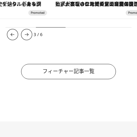
「大事なのは地域の意識を変えること」。ロレックス賞受賞の自然保護活動家が実現させたナイジェリアの自然環境の復活
【夏限定ディナーコース】旬を迎
3
/
6
フィーチャー記事一覧