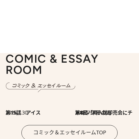
COMIC & ESSAY
ROOM
2026.7.30
第15話 アイス
2026.7.30
第8回「同人誌即売会にチャレンジ その2」
コミック＆エッセイルームTOP