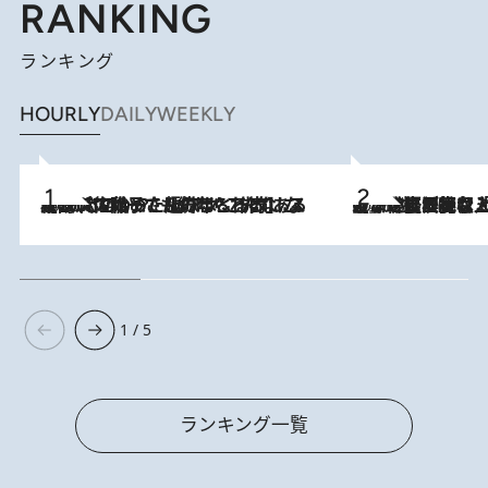
RANKING
ランキング
HOURLY
DAILY
WEEKLY
2026.8.5
【阿川佐和子さんの年とる力】なぜ70代で始めた趣味は“こんなに楽しい”のか？ ピアノ、俳句…スランプに陥っても続けられる“ある秘訣”とは
2026.8.5
【なぜ吉沢亮は「気配を消せる」のか？】興行収入208億の『国宝』を経て挑むミュージカル『ディア・エヴァン・ハンセン』。トップ俳優が舞台上でさらけ出した“孤独”とは
1 / 5
ランキング一覧