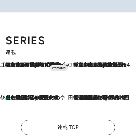
SERIES
連載
【CREA×星野リゾート】唯一無二。癒しと発見が待つ場所へ
【トンボの足水浴】ヒノキの香りに包まれて涼感マックス！約13℃の湧水かけ流しを避暑地「星野温泉 トンボの湯」で体験
4 Hours Ago
CREA'S CHOICE
「立川にも歌舞伎があるんだよ」 片岡仁左衛門・市川中車ら豪華座組みで4年目の立川立飛歌舞伎へ
6 Hours Ago
47都道府県の手みやげ ひんやりスイーツで夏を満喫
【京都府】この夏絶対食べたい 冷やしておいしいおやつ3選 ひと口目から心を掴む新緑のテリーヌ
6 Hours Ago
田中稲の勝手に再ブーム
「湘南乃風に憧れて」観客大盛上がりの“タオル回し”に、ラッパー顔負けの高速歌唱まで…さだまさし（74）のアグレッシブすぎる現在地
11 Hours Ago
連載 TOP