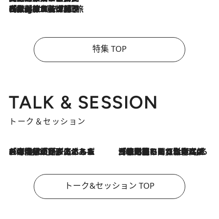
2026.8.4
【厳選旅コスメ】「紫外線＆乾燥対策しながらメイク感も！」ヘア＆メイクGeorgeが選んだ夏旅ベストコスメを発表！【Mサイズジップ】
特集 TOP
TALK & SESSION
トーク＆セッション
2026.8.3
「今後値上げがあるとすれば…」「リスクがあるのは今年の冬」エネルギー専門家が語る、ホルムズ海峡封鎖が家庭にもたらす“ある心配”
2026.8.3
「住宅建てられない…」「サーチャージ料の高値が続いている」ホルムズ海峡封鎖による影響はいつまで続く？《エネルギー専門家に聞く“どうなる日本の暮らし”》
トーク&セッション TOP