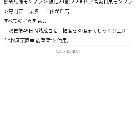
熟成無糖モンブラン(限定20食) 2,200円／高級和栗モンブラ
ン専門店 ―栗歩― 自由が丘店
すべての写真を見る
収穫後45日間熟成させ、糖度を30度までじっくり上げ
た“松尾栗園産 能登栗”を使用。
ADVERTISEMENT