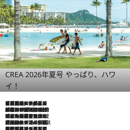
CREA 2026年夏号 やっぱり、ハワ
イ！
【厳選旅コスメ】「多機能アイテムがメイン！」旅好き美容エディターが選んだ夏旅ベストコスメを発表【Mサイズジップ】
6 Hours Ago
2026.8.6
「荷物が増えるほど旅ストレスは増す」美容ジャーナリストがたどり着いた最終結論。“化粧品を劇的に減らす”感動の凝縮美容とは
2026.8.6
「旅先には金髪ウィッグを持参」日本と同じメイクでは損してる!? 美容ジャーナリストが提案する“掟破りの旅美容”とは
2026.8.6
【厳選旅コスメ】「身軽さ＆UV対策重視！」ヘアアーティストshucoが選んだ夏旅ベストコスメを発表【Mサイズジップ】
2026.8.5
【厳選旅コスメ】国内をあちこち移動する河井菜摘が選んだ夏旅ベストコスメ発表！「リラックスアイテムはマスト」【Mサイズジップ】