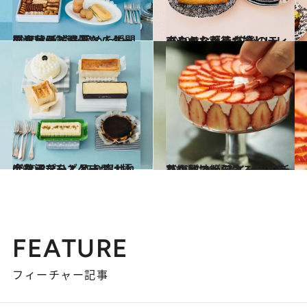
2020.8.20
罪深いほど濃厚なバターのお菓子 噛み締めた瞬間に幸せが訪れる
グルメ
2020.8.22
爽やかな香りが嬉しいレモンのお菓子 午後のティータイムが待ち遠しい
グルメ
2020.8.23
今ならチーズケーキは極上タイプを！ 取り寄せれば贅沢なひとときに♪
グルメ
2020.7.20
芸術的で絶句するほど美しいパフェ スイーツの新たな聖地が誕生！
グルメ
FEATURE
フィーチャー記事