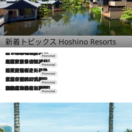
新着トピックス Hoshino Resorts
【トンボの足水浴】ヒノキの香りに包まれて涼感マックス！約13℃の湧水かけ流しを避暑地「星野温泉 トンボの湯」で体験
4 Hours Ago
2026.7.31
【ホテル帰省】という選択肢をOMOが提案。家族とほどよい距離を保つには「昼は実家、夜は気兼ねなくホテルで！」
2026.7.24
【夏限定ディナーコース】旬を迎える稚鮎や花ズッキーニなどをイタリア・トスカーナの郷土料理の手法で満喫！
2026.7.17
「土佐和ハーブかき氷」がOMO7高知に登場！生姜、山椒、大葉など目にも舌にも涼を呼ぶ郷土の味
2026.7.10
NEW OPEN！【界 草津】名湯の地に誕生。趣の異なる2種の温泉と上州ならではの会席・蕎麦割烹など美食を味わう究極の癒やし旅