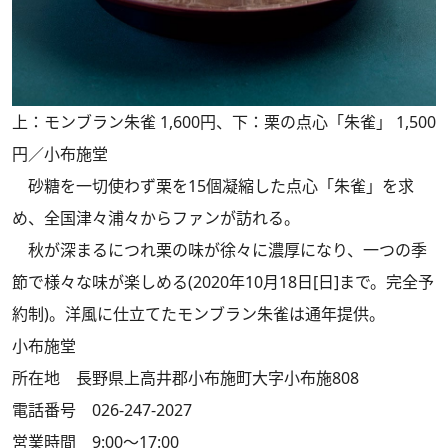
上：モンブラン朱雀 1,600円、下：栗の点心「朱雀」 1,500
円／小布施堂
砂糖を一切使わず栗を15個凝縮した点心「朱雀」を求
め、全国津々浦々からファンが訪れる。
秋が深まるにつれ栗の味が徐々に濃厚になり、一つの季
節で様々な味が楽しめる(2020年10月18日[日]まで。完全予
約制)。洋風に仕立てたモンブラン朱雀は通年提供。
小布施堂
所在地 長野県上高井郡小布施町大字小布施808
電話番号 026-247-2027
営業時間 9:00～17:00