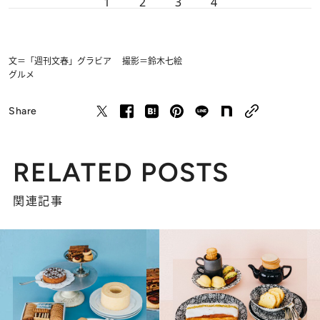
1
2
3
4
文＝「週刊文春」グラビア 撮影＝鈴木七絵
グルメ
Share
RELATED POSTS
関連記事