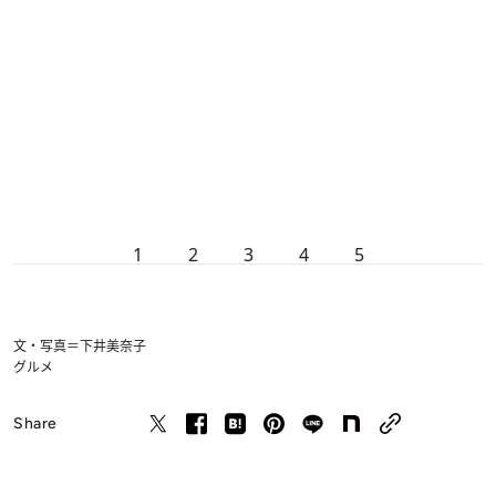
1
2
3
4
5
文・写真＝下井美奈子
グルメ
Share