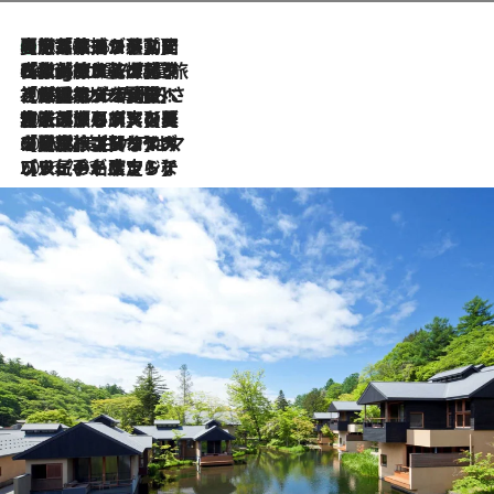
【厳選旅コスメ】国内をあちこち移動する河井菜摘が選んだ夏旅ベストコスメ発表！「リラックスアイテムはマスト」【Mサイズジップ】
2026.8.5
2026.8.4
【厳選旅コスメ】「紫外線＆乾燥対策しながらメイク感も！」ヘア＆メイクGeorgeが選んだ夏旅ベストコスメを発表！【Mサイズジップ】
2026.8.3
【厳選旅コスメ】「保湿もタイパ重視！」“サウナ好き”タレント清水みさとが愛用する夏旅ベストコスメを発表！【Mサイズジップ】
2026.8.2
【厳選旅コスメ】美容家・瀬戸麻実の夏旅ベストコスメを発表！「ストレスなく使えるクレンジング＆洗顔は必須」【Mサイズジップ】
2026.8.1
【厳選旅コスメ】「UV＆美白ケアはマスト！」フリーアナウンサー宇賀なつみの夏旅ベストコスメを発表！【Mサイズジップ】
2026.7.23
【リピート確定！】ハワイの名店ランチプレートとサンドイッチ、手が止まらない人気ドーナツ