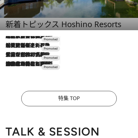
新着トピックス Hoshino Resorts
2026.7.31
【ホテル帰省】という選択肢をOMOが提案。家族とほどよい距離を保つには「昼は実家、夜は気兼ねなくホテルで！」
2026.7.24
【夏限定ディナーコース】旬を迎える稚鮎や花ズッキーニなどをイタリア・トスカーナの郷土料理の手法で満喫！
2026.7.17
「土佐和ハーブかき氷」がOMO7高知に登場！生姜、山椒、大葉など目にも舌にも涼を呼ぶ郷土の味
2026.7.10
NEW OPEN！【界 草津】名湯の地に誕生。趣の異なる2種の温泉と上州ならではの会席・蕎麦割烹など美食を味わう究極の癒やし旅
特集 TOP
TALK & SESSION