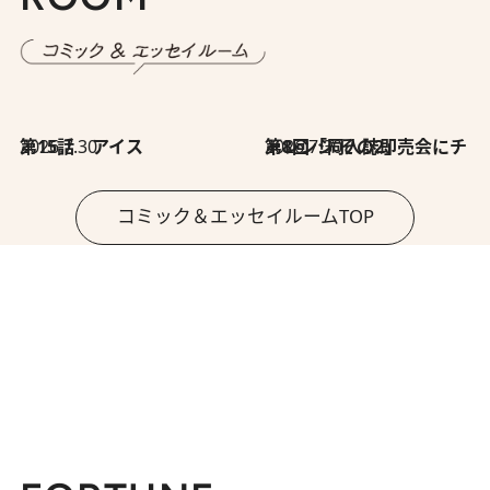
2026.7.30
第15話 アイス
2026.7.30
第8回「同人誌即売会にチャレンジ その2」
コミック＆エッセイルームTOP