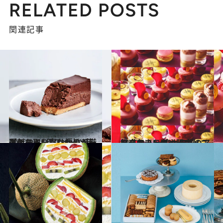
RELATED POSTS
関連記事
2020.9.6
最新お取り寄せ極旨チーズケーキ5品スイーツ芸人・スイーツなかのが厳選
グルメ
2020.9.2
魅惑のコラボや限定メニューも！ 一流ホテルのアフタヌーンティー3選
旅＆お出かけ