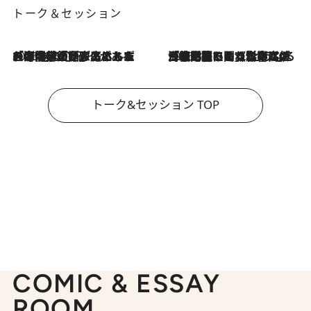
トーク＆セッション
2026.8.3
「今後値上げがあるとすれば…」「リスクがあるのは今年の冬」エネルギー専門家が語る、ホルムズ海峡封鎖が家庭にもたらす“ある心配”
2026.8.3
「住宅建てられない…」「サーチャージ料の高値が続いている」ホルムズ海峡封鎖による影響はいつまで続く？《エネルギー専門家に聞く“どうなる日本の暮らし”》
トーク&セッション TOP
COMIC & ESSAY
ROOM