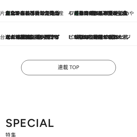
片倉真理のときめく台湾土産
台北からちょっと足を延ばして嘉義へ！ マジョリカタイルの博物館で見つけたレトロ可愛い台湾土産
2026.8.5
47都道府県の手みやげ ひんやりスイーツで夏を満喫
【静岡県】この夏絶対食べたい 冷やしておいしいおやつ3選 お茶香る生食感のふるふるゼリー
2026.8.5
台湾ぶらぶら食べ歩き
2026.8.4
【台湾夏旅】買い物するなら“台湾の原宿”西門町へ！ お土産も自分用アイテムも揃うショッピングスポット8選
ビューティいいもの集め EDITORS' BEST
2026.8.3
“落とす”時間が“癒やし”に。THREEのクレンジングは、酷暑で疲れた肌も心も整えてくれる！
連載 TOP
SPECIAL
特集