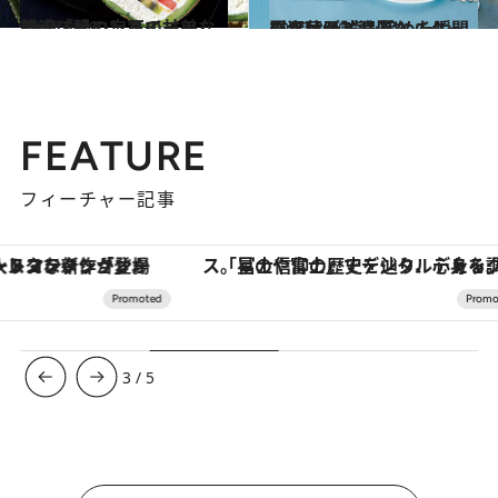
2020.8.29
贅沢「メロンスイーツ」Best7 緑の宝石の甘美な誘惑に酔いしれて
グルメ
2020.8.20
罪深いほど濃厚なバターのお菓子 噛み締めた瞬間に幸せが訪れる
グルメ
FEATURE
フィーチャー記事
「星のや富士」でデジタルデトックス。冨士信仰の歴史を辿り、心身を調える。
【銀座で出合う最旬美容】美髪ケアや上質な眠
3
/
5