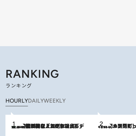
RANKING
ランキング
HOURLY
DAILY
WEEKLY
【なぜ吉沢亮は「気配を消せる」のか？】興行収入208億の『国宝』を経て挑むミュージカル『ディア・エヴァン・ハンセン』。トップ俳優が舞台上でさらけ出した“孤独”とは
2026.8.5
2026.8.4
【台北・西門町】台湾旅行で行くべきグルメスポット7選《濃厚ルーローハンやもっちり粽、サクふわドーナツも》