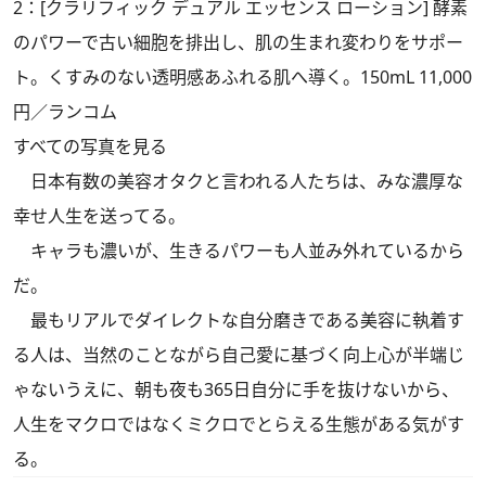
2：[クラリフィック デュアル エッセンス ローション] 酵素
のパワーで古い細胞を排出し、肌の生まれ変わりをサポー
ト。くすみのない透明感あふれる肌へ導く。150mL 11,000
円／ランコム
すべての写真を見る
日本有数の美容オタクと言われる人たちは、みな濃厚な
幸せ人生を送ってる。
キャラも濃いが、生きるパワーも人並み外れているから
だ。
最もリアルでダイレクトな自分磨きである美容に執着す
る人は、当然のことながら自己愛に基づく向上心が半端じ
ゃないうえに、朝も夜も365日自分に手を抜けないから、
人生をマクロではなくミクロでとらえる生態がある気がす
る。