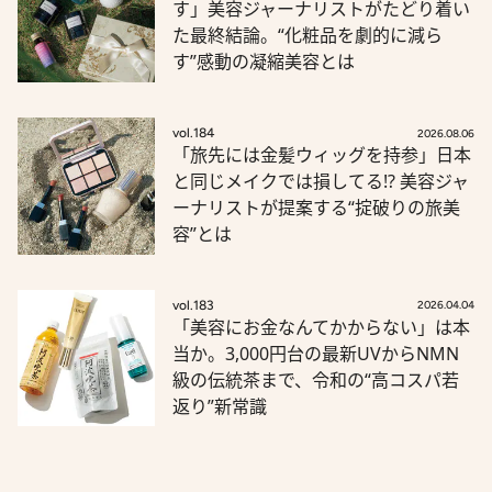
す」美容ジャーナリストがたどり着い
た最終結論。“化粧品を劇的に減ら
す”感動の凝縮美容とは
vol.184
2026.08.06
「旅先には金髪ウィッグを持参」日本
と同じメイクでは損してる!? 美容ジャ
ーナリストが提案する“掟破りの旅美
容”とは
vol.183
2026.04.04
「美容にお金なんてかからない」は本
当か。3,000円台の最新UVからNMN
級の伝統茶まで、令和の“高コスパ若
返り”新常識