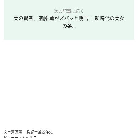
次の記事に続く
美の賢者、齋藤 薫がズバッと明言！ 新時代の美女
の条...
文＝齋藤薫 撮影＝釜谷洋史
ビューティ＆ヘルス