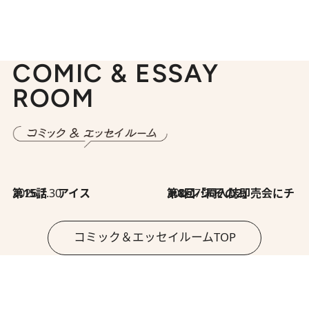
COMIC & ESSAY
ROOM
2026.7.30
第15話 アイス
2026.7.30
第8回「同人誌即売会にチャレンジ その2」
コミック＆エッセイルームTOP