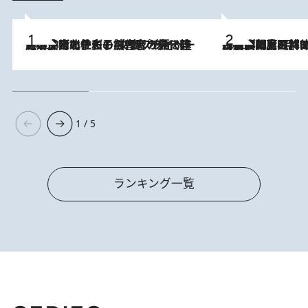
2026.8.3
《「文士の子ども被害者の会」発足！》阿川佐和子（72）が語る遠藤周作に北杜夫、劇作家・矢代静一の子どもたちの“文豪プライベート事件簿”
2026.8.8
「最後に見られてよかった」上野動物園の東園パンダ舎が解体前に特別公開。8月16日まで延長されたパネル展と共に辿る“半世紀”のパンダ飼育《解体工事の図面あり》
1 / 5
ランキング一覧