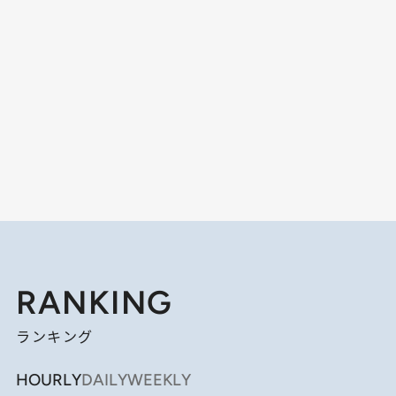
RANKING
ランキング
HOURLY
DAILY
WEEKLY