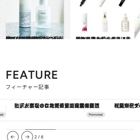
2020.6.3
CREA編集部美容班の手が伸びた！ 在宅の今こそ綺麗になる愛用コスメ16
ライフスタイル
2020.5.5
植物の力を信じる者は救われる きれいを支える4つの美容トピックス
ビューティ＆ヘルス
FEATURE
フィーチャー記事
【夏限定ディナーコース】旬を迎える稚鮎や花ズッキーニなどをイタリア・トスカーナの郷土料理の手法で満喫！
3
/
6