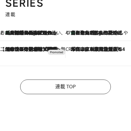
SERIES
連載
そおだよおこの関西おいしい、おやつ紀行
［大阪府箕面市］一皿一皿目の前で仕上げられる、料理を巧みに組み込んだアシェットデセールコース「ミチル アシェット デセール（Michiru assiette dessert）」
6 Hours Ago
47都道府県の手みやげ ひんやりスイーツで夏を満喫
【和歌山県】この夏絶対食べたい 冷やしておいしいおやつ3選 みかんがごろっと丸ごと入ったジュレ
6 Hours Ago
【CREA×星野リゾート】唯一無二。癒しと発見が待つ場所へ
2026.8.7
【トンボの足水浴】ヒノキの香りに包まれて涼感マックス！約13℃の湧水かけ流しを避暑地「星野温泉 トンボの湯」で体験
CREA'S CHOICE
2026.8.7
「立川にも歌舞伎があるんだよ」 片岡仁左衛門・市川中車ら豪華座組みで4年目の立川立飛歌舞伎へ
連載 TOP