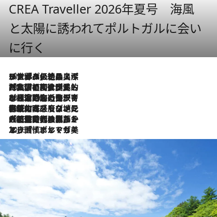
CREA Traveller 2026年夏号 海風
と太陽に誘われてポルトガルに会い
に行く
2026.8.8
リスボンの絶品スイーツ「パステル・デ・ナタ」とは？ポルトガル伝統の奥深い世界へ
2026.7.27
「私の祖国はポルトガル語です」国民的詩人フェルナンド・ペソアと、彼が愛した文学の街を歩く
2026.7.26
ポルトガル近海が育む極上の海の幸。キリリと冷えた白ワインと愉しむ、シーフード専門店の贅沢
2026.7.22
伝統の味をモダンに昇華。高感度な地元客が集う、リスボンの最旬ガストロノミー
2026.7.21
大航海時代の栄華から、震災、独裁、そして革命へ。ポルトガル・首都リスボンの石畳に刻まれた「歴史の光と影」
2026.7.13
エッセイ・ヤマザキマリ「慎ましくも美しき国 ポルトガル」