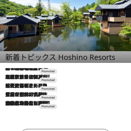
新着トピックス Hoshino Resorts
2026.8.7
【トンボの足水浴】ヒノキの香りに包まれて涼感マックス！約13℃の湧水かけ流しを避暑地「星野温泉 トンボの湯」で体験
2026.7.31
【ホテル帰省】という選択肢をOMOが提案。家族とほどよい距離を保つには「昼は実家、夜は気兼ねなくホテルで！」
2026.7.24
【夏限定ディナーコース】旬を迎える稚鮎や花ズッキーニなどをイタリア・トスカーナの郷土料理の手法で満喫！
2026.7.17
「土佐和ハーブかき氷」がOMO7高知に登場！生姜、山椒、大葉など目にも舌にも涼を呼ぶ郷土の味
2026.7.10
NEW OPEN！【界 草津】名湯の地に誕生。趣の異なる2種の温泉と上州ならではの会席・蕎麦割烹など美食を味わう究極の癒やし旅