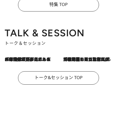
特集 TOP
TALK & SESSION
トーク＆セッション
2026.8.3
「今後値上げがあるとすれば…」「リスクがあるのは今年の冬」エネルギー専門家が語る、ホルムズ海峡封鎖が家庭にもたらす“ある心配”
2026.8.3
「住宅建てられない…」「サーチャージ料の高値が続いている」ホルムズ海峡封鎖による影響はいつまで続く？《エネルギー専門家に聞く“どうなる日本の暮らし”》
トーク&セッション TOP