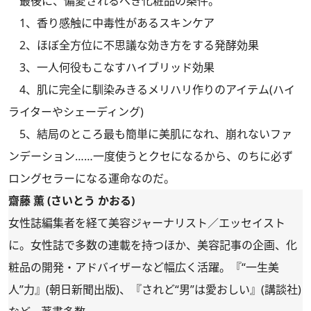
最後に、偏愛されるべき化粧品の条件。
1、香り感触に中毒性があるスキンケア
2、ほぼ全方位に不思議な効き方をする発酵効果
3、一人何役もこなすハイブリッド効果
4、肌に完全に馴染みきるメリハリ作りのアイテム(ハイ
ライターやシェーディング)
5、結局のところ最も簡単に美肌になれ、崩れないファ
ンデーション……一度使うとクセになるから、のちに必ず
ロングセラーになる運命なのだ。
齋藤 薫 (さいとう かおる)
女性誌編集者を経て美容ジャーナリスト／エッセイスト
に。女性誌で多数の連載を持つほか、美容記事の企画、化
粧品の開発・アドバイザーなど幅広く活躍。『“一生美
人”力』(朝日新聞出版)、『されど“男”は愛おしい』(講談社)