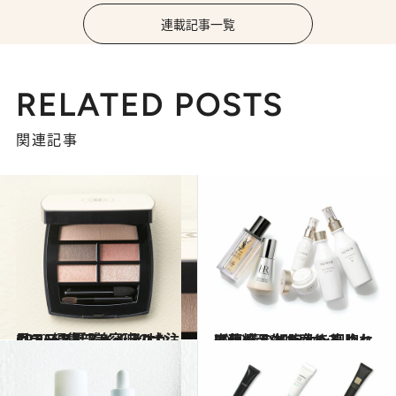
連載記事一覧
RELATED POSTS
関連記事
2020.6.11
CREA編集部美容班の大注目コスメ7 プレイフルなカラーで夏スイッチオン
ビューティ＆ヘルス
2020.4.28
齋藤 薫のイチオシ細胞ケア化粧品 細胞力を高めれば顔も人生も変わる
ビューティ＆ヘルス