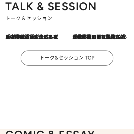
TALK & SESSION
トーク＆セッション
2026.8.3
「今後値上げがあるとすれば…」「リスクがあるのは今年の冬」エネルギー専門家が語る、ホルムズ海峡封鎖が家庭にもたらす“ある心配”
2026.8.3
「住宅建てられない…」「サーチャージ料の高値が続いている」ホルムズ海峡封鎖による影響はいつまで続く？《エネルギー専門家に聞く“どうなる日本の暮らし”》
トーク&セッション TOP