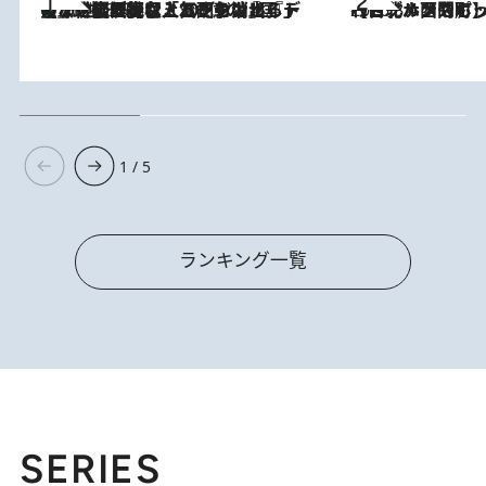
【なぜ吉沢亮は「気配を消せる」のか？】興行収入208億の『国宝』を経て挑むミュージカル『ディア・エヴァン・ハンセン』。トップ俳優が舞台上でさらけ出した“孤独”とは
2026.8.5
2026.8.4
【台北・西門町】台湾旅行で行くべきグルメスポット7選《濃厚ルーローハンやもっちり粽、サクふわドーナツも》
1 / 5
ランキング一覧
SERIES