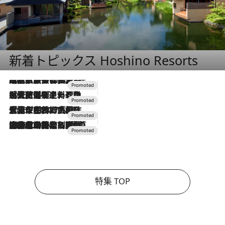
新着トピックス Hoshino Resorts
2026.7.31
【ホテル帰省】という選択肢をOMOが提案。家族とほどよい距離を保つには「昼は実家、夜は気兼ねなくホテルで！」
2026.7.24
【夏限定ディナーコース】旬を迎える稚鮎や花ズッキーニなどをイタリア・トスカーナの郷土料理の手法で満喫！
2026.7.17
「土佐和ハーブかき氷」がOMO7高知に登場！生姜、山椒、大葉など目にも舌にも涼を呼ぶ郷土の味
2026.7.10
NEW OPEN！【界 草津】名湯の地に誕生。趣の異なる2種の温泉と上州ならではの会席・蕎麦割烹など美食を味わう究極の癒やし旅
特集 TOP