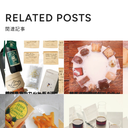
RELATED POSTS
関連記事
2020.5.25
香り豊かなコーヒー＆紅茶 7選 おいしい一杯が家時間を変えてくれる
グルメ
2020.5.10
洋菓子の街が立ち上がった！ 焼き菓子詰め合わせ神戸元町セット
グルメ