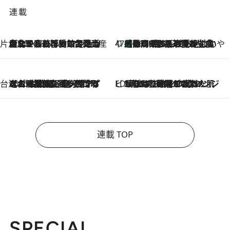
連載
片倉真理のときめく台湾土産
台北からちょっと足を延ばして嘉義へ！ マジョリカタイルの博物館で見つけたレトロ可愛い台湾土産
2026.8.5
47都道府県の手みやげ ひんやりスイーツで夏を満喫
【静岡県】この夏絶対食べたい 冷やしておいしいおやつ3選 お茶香る生食感のふるふるゼリー
2026.8.5
台湾ぶらぶら食べ歩き
2026.8.4
【台湾夏旅】買い物するなら“台湾の原宿”西門町へ！ お土産も自分用アイテムも揃うショッピングスポット8選
ビューティいいもの集め EDITORS' BEST
2026.8.3
“落とす”時間が“癒やし”に。THREEのクレンジングは、酷暑で疲れた肌も心も整えてくれる！
連載 TOP
SPECIAL