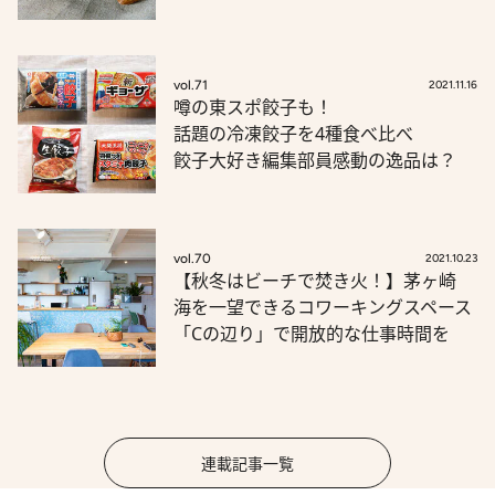
vol.71
2021.11.16
噂の東スポ餃子も！
話題の冷凍餃子を4種食べ比べ
餃子大好き編集部員感動の逸品は？
vol.70
2021.10.23
【秋冬はビーチで焚き火！】茅ヶ崎
海を一望できるコワーキングスペース
「Cの辺り」で開放的な仕事時間を
連載記事一覧