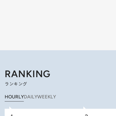
RANKING
ランキング
HOURLY
DAILY
WEEKLY