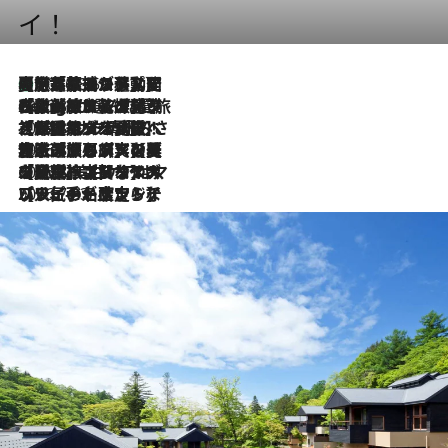
イ！
【厳選旅コスメ】国内をあちこち移動する河井菜摘が選んだ夏旅ベストコスメ発表！「リラックスアイテムはマスト」【Mサイズジップ】
2026.8.5
2026.8.4
【厳選旅コスメ】「紫外線＆乾燥対策しながらメイク感も！」ヘア＆メイクGeorgeが選んだ夏旅ベストコスメを発表！【Mサイズジップ】
2026.8.3
【厳選旅コスメ】「保湿もタイパ重視！」“サウナ好き”タレント清水みさとが愛用する夏旅ベストコスメを発表！【Mサイズジップ】
2026.8.2
【厳選旅コスメ】美容家・瀬戸麻実の夏旅ベストコスメを発表！「ストレスなく使えるクレンジング＆洗顔は必須」【Mサイズジップ】
2026.8.1
【厳選旅コスメ】「UV＆美白ケアはマスト！」フリーアナウンサー宇賀なつみの夏旅ベストコスメを発表！【Mサイズジップ】
2026.7.23
【リピート確定！】ハワイの名店ランチプレートとサンドイッチ、手が止まらない人気ドーナツ