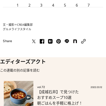
1
2
3
4
5
6
7
文・撮影＝CREA編集部
グルメ
ライフスタイル
Share
エディターズアクト
この連載の別の記事を読む
vol.72
2022.03.12
【成城石井】で見つけた
おすすめスープ10選
朝ごはんを手軽に格上げ！