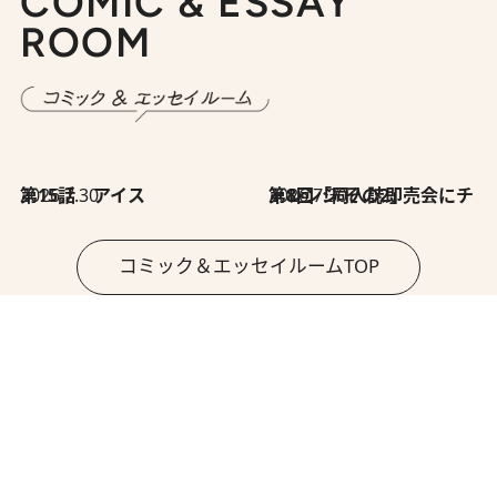
COMIC & ESSAY
ROOM
2026.7.30
第15話 アイス
2026.7.30
第8回「同人誌即売会にチャレンジ その2」
コミック＆エッセイルームTOP