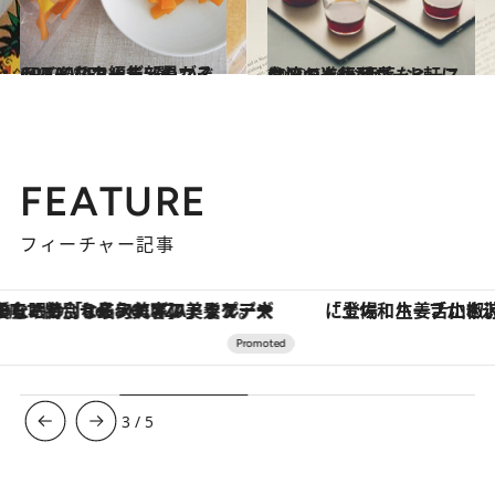
2020.5.3
CREA WEB編集部員がぞっこん♡カルディのマストバイなフード5選
ライフスタイル
2020.5.16
台湾の進化系コーヒースタンドへ お洒落な3軒にはいつも行列が
旅＆お出かけ
FEATURE
フィーチャー記事
「土佐和ハーブかき氷」がOMO7高知に登場！生姜、山椒、大葉など目にも舌にも涼を呼ぶ郷土の味
3
/
5