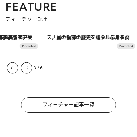
FEATURE
フィーチャー記事
「星のや富士」でデジタルデトックス。冨士信仰の歴史を辿り、心身を調える。
ヴァシュロン・コンスタンタン
3
/
6
フィーチャー記事一覧