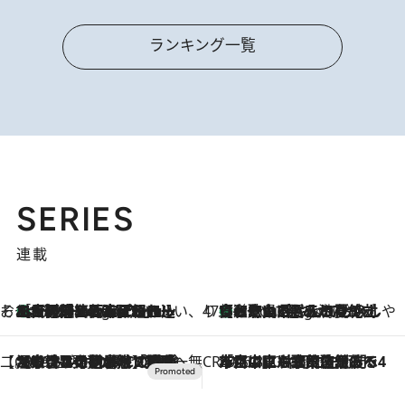
ランキング一覧
SERIES
連載
そおだよおこの関西おいしい、おやつ紀行
［大阪府箕面市］一皿一皿目の前で仕上げられる、料理を巧みに組み込んだアシェットデセールコース「ミチル アシェット デセール（Michiru assiette dessert）」
9 Hours Ago
47都道府県の手みやげ ひんやりスイーツで夏を満喫
【和歌山県】この夏絶対食べたい 冷やしておいしいおやつ3選 みかんがごろっと丸ごと入ったジュレ
9 Hours Ago
【CREA×星野リゾート】唯一無二。癒しと発見が待つ場所へ
2026.8.7
【トンボの足水浴】ヒノキの香りに包まれて涼感マックス！約13℃の湧水かけ流しを避暑地「星野温泉 トンボの湯」で体験
CREA'S CHOICE
2026.8.7
「立川にも歌舞伎があるんだよ」 片岡仁左衛門・市川中車ら豪華座組みで4年目の立川立飛歌舞伎へ