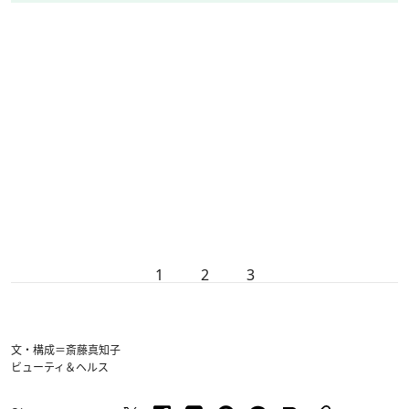
1
2
3
文・構成＝斎藤真知子
ビューティ＆ヘルス