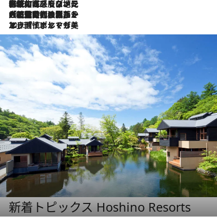
2026.7.22
伝統の味をモダンに昇華。高感度な地元客が集う、リスボンの最旬ガストロノミー
2026.7.21
大航海時代の栄華から、震災、独裁、そして革命へ。ポルトガル・首都リスボンの石畳に刻まれた「歴史の光と影」
2026.7.13
エッセイ・ヤマザキマリ「慎ましくも美しき国 ポルトガル」
新着トピックス Hoshino Resorts