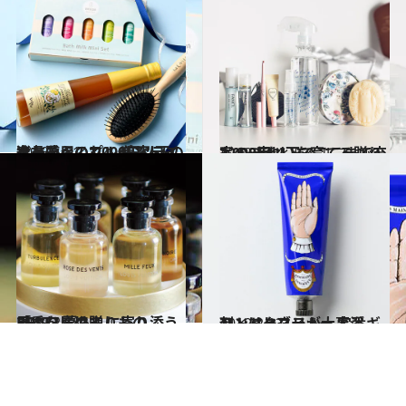
2018.5.31
女友達へのプレゼントに迷ったらこれ！ 美容ライター愛用の3,000円以下の逸品
ビューティ＆ヘルス
2018.12.4
3,000円以下でここまで充実！ きれいを育てる贈りもの8点
ビューティ＆ヘルス
2019.2.18
「香り」の贈りものBEST7 暮らしに寄り添う思いを届けて
ライフスタイル
2019.2.13
ハンドクリーム、入浴剤、ハーブティー 定番ギフトはヒネリが大事
ライフスタイル