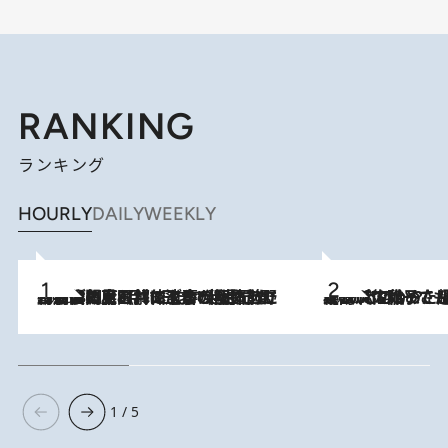
RANKING
ランキング
HOURLY
DAILY
WEEKLY
2026.8.8
「最後に見られてよかった」上野動物園の東園パンダ舎が解体前に特別公開。8月16日まで延長されたパネル展と共に辿る“半世紀”のパンダ飼育《解体工事の図面あり》
2026.8.5
【阿川佐和子さんの年とる力】なぜ70代で始めた趣味は“こんなに楽しい”のか？ ピアノ、俳句…スランプに陥っても続けられる“ある秘訣”とは
1 / 5