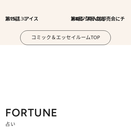
2026.7.30
第15話 アイス
2026.7.30
第8回「同人誌即売会にチャレンジ その2」
コミック＆エッセイルームTOP
FORTUNE
占い