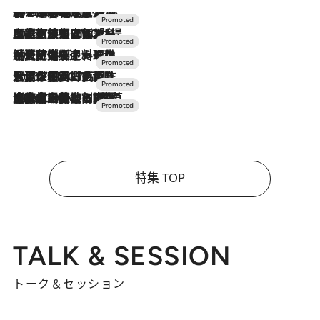
2026.8.7
【トンボの足水浴】ヒノキの香りに包まれて涼感マックス！約13℃の湧水かけ流しを避暑地「星野温泉 トンボの湯」で体験
2026.7.31
【ホテル帰省】という選択肢をOMOが提案。家族とほどよい距離を保つには「昼は実家、夜は気兼ねなくホテルで！」
2026.7.24
【夏限定ディナーコース】旬を迎える稚鮎や花ズッキーニなどをイタリア・トスカーナの郷土料理の手法で満喫！
2026.7.17
「土佐和ハーブかき氷」がOMO7高知に登場！生姜、山椒、大葉など目にも舌にも涼を呼ぶ郷土の味
2026.7.10
NEW OPEN！【界 草津】名湯の地に誕生。趣の異なる2種の温泉と上州ならではの会席・蕎麦割烹など美食を味わう究極の癒やし旅
特集 TOP
TALK & SESSION
トーク＆セッション