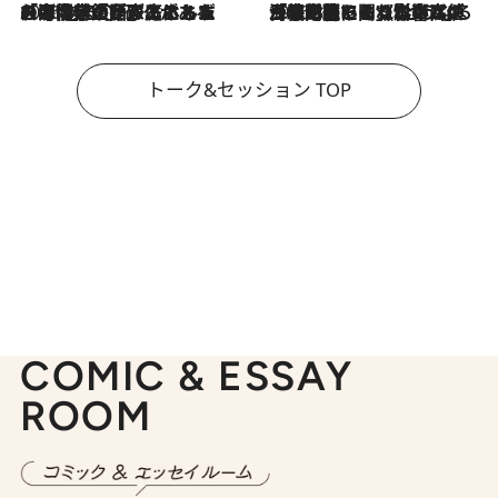
2026.8.3
「今後値上げがあるとすれば…」「リスクがあるのは今年の冬」エネルギー専門家が語る、ホルムズ海峡封鎖が家庭にもたらす“ある心配”
2026.8.3
「住宅建てられない…」「サーチャージ料の高値が続いている」ホルムズ海峡封鎖による影響はいつまで続く？《エネルギー専門家に聞く“どうなる日本の暮らし”》
トーク&セッション TOP
COMIC & ESSAY
ROOM