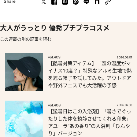
Share
大人がうっとり 優秀プチプラコスメ
この連載の別の記事を読む
vol.409
2026.08.01
【酷暑対策アイテム】「頭の温度がマ
イナス10度？」特殊なアルミ生地で熱
を遮る帽子を試してみた。アウトドア
や野外フェスでも大活躍の予感！
vol.408
2026.07.30
【猛暑日はこの入浴剤】「暑さでぐっ
たりした体を鎮静させてくれる印象」
アユーラ“あの香り”の入浴剤「ひんや
り」バージョン