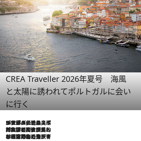
CREA Traveller 2026年夏号 海風
と太陽に誘われてポルトガルに会い
に行く
2026.8.8
リスボンの絶品スイーツ「パステル・デ・ナタ」とは？ポルトガル伝統の奥深い世界へ
2026.7.27
「私の祖国はポルトガル語です」国民的詩人フェルナンド・ペソアと、彼が愛した文学の街を歩く
2026.7.26
ポルトガル近海が育む極上の海の幸。キリリと冷えた白ワインと愉しむ、シーフード専門店の贅沢